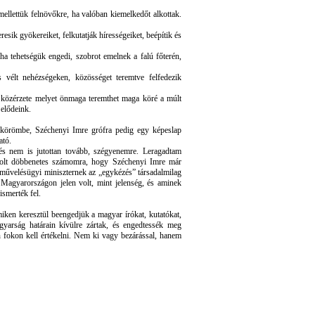
mellettük felnövőkre, ha valóban kiemelkedőt alkottak.
sik gyökereiket, felkutatják hírességeiket, beépítik és
s ha tehetségük engedi, szobrot emelnek a falú főterén,
vélt nehézségeken, közösséget teremtve felfedezik
 közérzete melyet önmaga teremthet maga köré a múlt
 elődeink.
tókörömbe, Széchenyi Imre grófra pedig egy képeslap
ató.
és nem is jutottan tovább, szégyenemre. Leragadtam
 volt döbbenetes számomra, hogy Széchenyi Imre már
öldművelésügyi miniszternek az „egykézés” társadalmilag
 Magyarországon jelen volt, mint jelenség, és aminek
ismerték fel.
amiken keresztül beengedjük a magyar írókat, kutatókat,
gyarság határain kívülre zártak, és engedtessék meg
 fokon kell értékelni. Nem ki vagy bezárással, hanem