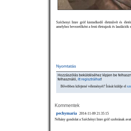
Széchenyi Imre gróf kiemelkedő életművét és életén
amelyhez bevezetőként a fenti életrajzok és laudációk 
Nyomtatás
Hozzászólás beküldéséhez lépjen be felhasz
felhasználó,
itt regisztrálhat
!
Bővebben kifejtené véleményét? Írását küldje el
sz
Kommentek
pechymaria
2014-11-09 21:35:15
Néhány gondolat a Széchényi Imre gróf szobrának avat