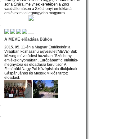
sor a túrára, melynek keretében a Zirci
vasútállomáson a Széchenyi-emlékfánál
-
emlékeztek a legnagyobb magyarra.
A MEVE előadása Bükön
2015. 05. 11-én a Magyar Emlékekért a
Világban közhasznú Egyesület(MEVE) Bük
község művelődési házában "Széchenyi
emlékek nyomában, Európában" c. kiállítás-
megnyitóra és előadásra került sor. A
Felsőbüki Nagy Pál Középiskola diákjainak
Gáspár János és Messik Miklós tartott
előadást.