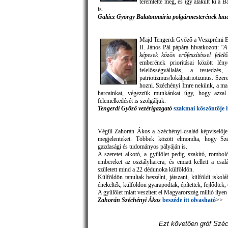
teremtette meg, és így alakult ki a 
is.
Galácz György Balatonmária polgármesterének laud
Majd Tengerdi Győző a Veszprémi Er
II. János Pál pápára hivatkozott:
"A
képesek közös erőfeszítéssel felel
emberének prioritásai között lé
felelősségvállalás, a testedzé
patriotizmus/lokálpatriotizmus. Szer
hozni. Széchényi Imre nekünk, a ma
harcainkat, végezzük munkánkat úgy, hogy azz
felemelkedését is szolgáljuk.
Tengerdi Győző vezérigazgató
szakmai köszöntője i
Végül Zahorán Ákos a Széchényi-család képviselője
megjelenteket. Többek között elmondta, hogy Szé
gazdasági és tudományos pályáján is.
A szeretet alkotó, a gyűlölet pedig szakító, rombol
embereket az osztályharcra, és emiatt kellett a csal
született mind a 22 dédunoka külföldön.
Külföldön tanultak beszélni, játszani, külföldi isko
énekelték, külföldön gyarapodtak, építettek, fejlődtek, 
A gyűlölet miatt veszített el Magyarország millió ilyen
Zahorán Széchényi
Ákos
beszéde itt olvasható
>>
Ezt követően gróf Széc