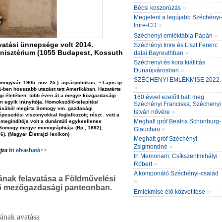
»
Bécsi koszorúzás
Megjelent a legújabb Széchényi
»
Imre-CD
»
Széchenyi emléktábla Pápán
vatási ünnepsége volt 2014.
Széchényi Imre és Liszt Ferenc
nisztérium (1055 Budapest, Kossuth
»
dalai Bayreuthban
Széchenyi és kora kiállítás
»
Dunaújvárosban
SZÉCHENYI EMLÉKMISE 2022.
mogyvár, 1905. nov. 25.)
:
agrárpolitikus
, ~ Lajos gr.
»
-ben hosszabb utazást tett Amerikában. Hazatérte
ági életében, több éven át a megye közgazdasági
160 évvel ezelőtt halt meg
 egyik irányítója. Homokszőlő-telepítési
Széchényi Franciska, Széchenyi
zásából megírta Somogy vm. gazdasági
»
István nővére
pesedési viszonyokkal foglalkozott; részt . vett a
Meghalt gróf Beatrix Schönburg-
egindítója volt a dunántúli egykeellenes
»
; Somogy megye monográphiája (Bp., 1892);
Glauchau
6). (Magyar Életrajzi lexikon)
Meghalt gróf Széchényi
»
Zsigmondné
jza
itt olvasható
>>
In Memoriam: Csíkszentmihályi
»
Róbert
A komponáló Széchényi-család
ának felavatása a Földművelési
»
évő mezőgazdasági panteonban.
»
Emlékmise élő közvetítése