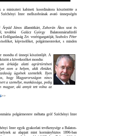
 a miniszteri kabineti koordinátora köszöntötte a
f Széchényi Imre mellszobrának avató ünnepségén
i Árpád János
államtitkárt,
Zahorán Ákos
urat és
ről, továbbá
Galácz György
Balatonmáriafürdő
 Erdőgazdaság Zrt. vezérigazgatóját,
Szabolcs Péter
gviselőket, képviselőket, polgármestereket, s minden
r mondta el ünnepi köszöntőjét. A
 között a következőket mondta:
m árkádja alatti agrártörténeti
et ezen a helyen, akik életüket,
zdaság ügyének szentelték. Ilyen
tos, hogy Magyarországon nincs
smert a személye, munkássága, pedig
n magyar, aki annyit tett volna az
tó
>>
nmária polgármestere méltatta gróf Széchényi Imre
ényi Imre egyik gyakorlati tevékenysége a Balaton-
 amelynek az alapjait mint kormánybiztos 1896-ban