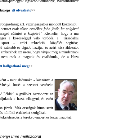
Balaton-part egyik legszebb üdülőhelye, Balatonföldvár
ációja
itt olvasható
>>
dőgazdaság Zrt. vezérigazgatója mondott köszöntőt.
 nemzet csak akkor remélhet jobb jövőt, ha polgárai
ősséget vállalni a közjóért."
Kiemelte, hogy a ma
nyeges a közösséggel való törődés, a társadalmi
s, sport – erdei rekreáció, közjólét segítése,
eti szűkebb és tágabb hazáját, és azért kész áldozatot
 emberének azt üzeni, hogy vívjuk meg a mindennapi
al nem csak a magunk és családunk-, de a Haza
tt hallgatható meg
>>
ként - mint dédunoka - köszöntte a
chényi Imrét a szeretet vezérelte
ó! Például a gyűlölet ösztönözte az
ádjuknak a hazát elhagyni, és ezért
lába jártak. Más országok himnuszait
és külföldi érdekeket szolgáltak.
 tökéletesedésre törekvő embert és leszármazottat.
hényi Imre mellszobrát