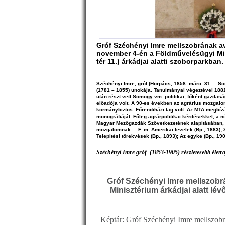
Gróf Széchényi Imre mellszobrának a
november 4-én a Földművelésügyi Mi
tér 11.) árkádjai alatti szoborparkban.
Széchényi Imre, gróf
(Horpács, 1858. márc. 31.
–
So
(1781 – 1855) unokája. Tanulmányai végeztével 1881
után részt vett Somogy vm. politikai, főként gazdas
előadója volt. A 90-es években az agrárius mozgalom
kormánybiztos. Főrendiházi tag volt. Az MTA megbí
monográfiáját. Főleg agrárpolitikai kérdésekkel, a né
Magyar Mezőgazdák Szövetkezetének alapításában, m
mozgalomnak. – F. m. Amerikai levelek (Bp., 1883)
Telepítési törekvések (Bp., 1893); Az egyke (Bp., 190
Széchényi Imre gróf (1853-1905) részletesebb életra
Gróf Széchényi Imre mellszobr
Minisztérium árkádjai alatt l