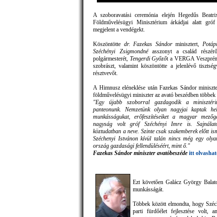
A szoboravatási ceremónia elején Hegedűs Beatrix
Földművelésügyi Minisztérium árkádjai alatt gró
megjelent a vendégekt.
Köszöntötte
dr. Fazekas Sándor
minisztert,
Potáp
Széchényi Zsigmondné
asszonyt a család részé
polgármesterét,
Tengerdi Győző
t a VERGA Veszprémi
szobrászt, valamint köszöntötte a jelenlévő tisztsé
résztvevőt.
A Himnusz eléneklése után Fazekas Sándor miniszte
földművelésügyi miniszter az avató beszédben többek
"Egy újabb szoborral gazdagodik a minisztériu
panteonunk. Nemzetünk olyan nagyjai kaptak hely
munkásságukat, erőfeszítéseiket a magyar mezőga
nagyság volt gróf Széchényi Imre is. Sajnála
köztudatban a neve. Szinte csak szakemberek előtt i
Széchenyi Istvánon kívül talán nincs még egy olya
ország gazdasági fellendüléséért, mint ő."
Fazekas Sándor miniszter avatóbeszéde
itt olvasha
Ezt követően Galácz György Balato
munkásságát.
Többek között elmondta, hogy Széch
parti fürdőélet fejlesztése volt,