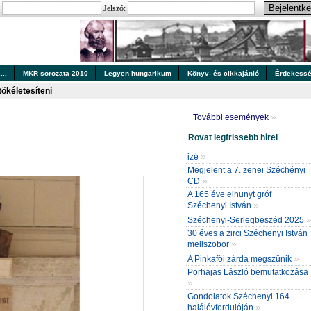
:
Jelszó:
..
MKR sorozata 2010
Legyen hungarikum
Könyv- és cikkajánló
Érdekess
tökéletesíteni
»
További események
Rovat legfrissebb hírei
»
izé
Megjelent a 7. zenei Széchényi
»
CD
A 165 éve elhunyt gróf
»
Széchenyi István
Széchenyi-Serlegbeszéd 2025
30 éves a zirci Széchenyi István
»
mellszobor
»
A Pinkafői zárda megszűnik
Porhajas László bemutatkozása
»
Gondolatok Széchenyi 164.
»
halálévfordulóján