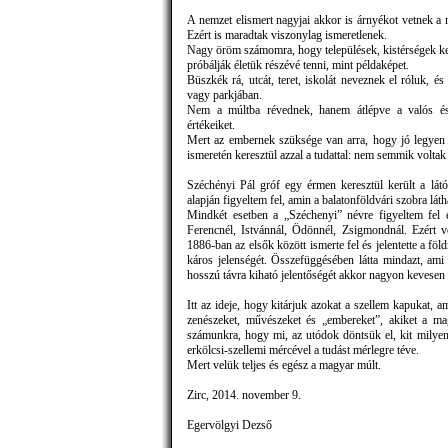
A nemzet elismert nagyjai akkor is árnyékot vetnek a 
Ezért is maradtak viszonylag ismeretlenek.
Nagy öröm számomra, hogy települések, kistérségek kere
próbálják életük részévé tenni, mint példaképet.
Büszkék rá, utcát, teret, iskolát neveznek el róluk, é
vagy parkjában.
Nem a múltba révednek, hanem átlépve a valós és 
értékeiket.
Mert az embernek szüksége van arra, hogy jó legyen
ismeretén keresztül azzal a tudattal: nem semmik voltak
Széchényi Pál gróf egy érmen keresztül került a lá
alapján figyeltem fel, amin a balatonföldvári szobra láth
Mindkét esetben a „Széchenyi” névre figyeltem fel 
Ferencnél, Istvánnál, Ödönnél, Zsigmondnál. Ezért
1886-ban az elsők között ismerte fel és jelentette a f
káros jelenségét. Összefüggésében látta mindazt, ami
hosszú távra kiható jelentőségét akkor nagyon kevesen 
Itt az ideje, hogy kitárjuk azokat a szellem kapukat, 
zenészeket, művészeket és „embereket”, akiket a ma
számunkra, hogy mi, az utódok döntsük el, kit milyen
erkölcsi-szellemi mércével a tudást mérlegre téve.
Mert velük teljes és egész a magyar múlt.
Zirc, 2014. november 9.
Egervölgyi Dezső