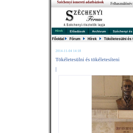
Széchenyi ismereti adatbázisok
Felhasználónév
Hírek
Előadások
Archivum
Széchenyi és .
Főoldal
Fórum
Hírek
Tökéletesülni és 
2014-11-04 14:18
Tökéletesülni és tökéletesíteni
|