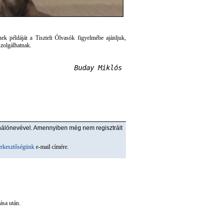
ek példáját a Tisztelt Ólvasók figyelmébe ajánljuk,
szolgálhatnak.
Buday Miklós 
nálónevével. Amennyiben még nem regisztrált
erkesztőségünk
e-mail címére.
ása után.