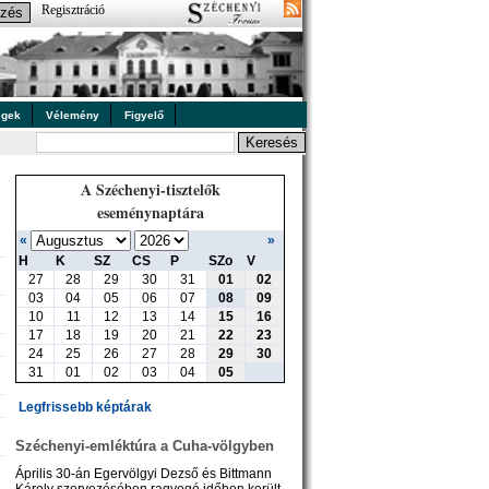
Regisztráció
égek
Vélemény
Figyelő
A Széchenyi-tisztelők
eseménynaptára
«
»
H
K
SZ
CS
P
SZo
V
27
28
29
30
31
01
02
03
04
05
06
07
08
09
10
11
12
13
14
15
16
17
18
19
20
21
22
23
»
24
25
26
27
28
29
30
31
01
02
03
04
05
Legfrissebb képtárak
Széchenyi-emléktúra a Cuha-völgyben
Április 30-án Egervölgyi Dezső és Bittmann
Károly szervezésében ragyogó időben került