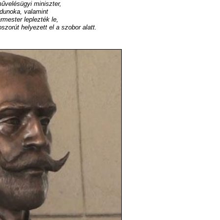
űvelésügyi miniszter,
dunoka, valamint
mester leplezték le,
zorút helyezett el a szobor alatt.