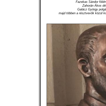
Fazekas Sándor földm
Zahorán Ákos dé
Galácz György polgár
majd többen a résztvevők közül kos