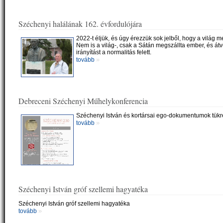
Széchenyi halálának 162. évfordulójára
2022-t éljük, és úgy érezzük sok jelből, hogy a világ m
Nem is a világ-, csak a Sátán megszállta ember, és átv
irányítást a normalitás felett.
»
tovább
Debreceni Széchenyi Műhelykonferencia
Széchenyi István és kortársai ego-dokumentumok tük
»
tovább
Széchenyi István gróf szellemi hagyatéka
Széchenyi István gróf szellemi hagyatéka
»
tovább