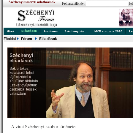
Széchenyi ismereti adatbázisok
Felhasználónév:
Jel
Előadások
Hírek
Archivum
Széchenyi és ...
MKR sorozata 2010
Le
Főoldal
Fórum
Előadások
Széchenyi
előadások
Sok értékes
kutatásról lehet
tájékozódni a
YouTube oldalain.
Ezeket gyűjtöttük
csokorba, tessék
választani
A zirci Széchenyi-szobor története