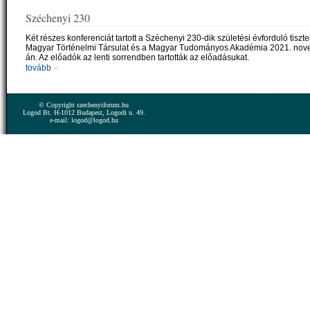
Széchenyi 230
Két részes konferenciát tartott a Széchenyi 230-dik születési évforduló tiszte
Magyar Történelmi Társulat és a Magyar Tudományos Akadémia 2021. nov
án. Az előadók az lenti sorrendben tartották az előadásukat.
»
tovább
© Copyright szechenyiforum.hu
Logod Bt. H-1012 Budapest, Logodi u. 49.
e-mail: logod@logod.hu