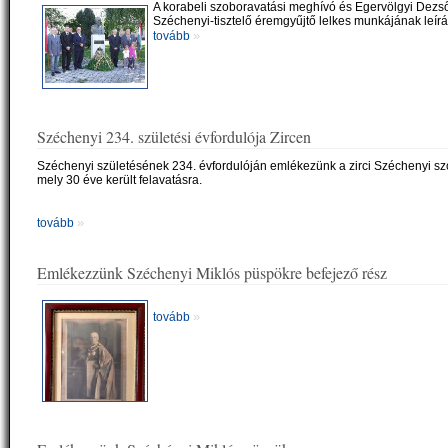
A korabeli szoboravatási meghívó és Egervölgyi Dezs
Széchenyi-tisztelő éremgyűjtő lelkes munkájának leírá
»
tovább
Széchenyi 234. születési évfordulója Zircen
Széchenyi születésének 234. évfordulóján emlékezünk a zirci Széchenyi szo
mely 30 éve került felavatásra.
»
tovább
Emlékezzünk Széchenyi Miklós püspökre befejező rész
»
tovább