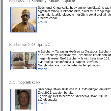
Emlékezzünk Széchényi Miklós püspökre
Széchenyi Kinga vallja, hogy amikor emlékezünk vag
figyelmét felhívjuk felmenőinkre, akkor mi is rengetege
tanulhatunk, akiknek pedig mesélünk sokat profitálhat
elbeszélésből.
»
tovább
Emlékmise 2023. április 24.
A Széchenyi Társaság közösen az Országos Szécheny
és a Széchenyi Alapítvánnyal, szentmise keretében tart
megemlékezést Gróf Széchenyi István halálának 163.
évfordulója alkalmából a Budapest-Belvárosi
Nagyboldogasszony Főplébánia Templomban.
»
tovább
Zirci megemlékezés
Széchenyi István születése 231. évfordulóján emlékez
Zirc, 2022. szeptember 21.
Egervölgyi Dezső beszéde Széchenyi István 231-ik
születésnapján.
»
tovább