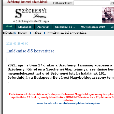
Széchenyi ismereti adatbázisok
Felhasználónév:
Jel
Hírek
Előadások
Archivum
Széchenyi és ...
MKR sorozata 2010
Le
Főoldal
Fórum
Hírek
Emlékmise élő közvetítése
2021-03-29 06:00
Emlékmise élő közvetítése
|
2021. április 8-án 17 órakor a Széchenyi Társaság közösen a
Széchenyi Körrel és a Széchenyi Alapítvánnyal szentmise ke
megemlékezést tart gróf Széchenyi István halálának 161.
évfordulóján a Budapesti-Belvárosi Nagyboldogasszony te
.
Emlékmise élő közvetítése a Budapest-Belvárosi Nagyboldogasszony templo
április 8-án 17 órakor, amely követhető a BONUM Televízió és a Főplébánia 
oldalán.
www.facebook.com/belvarosiplebaniatemplom