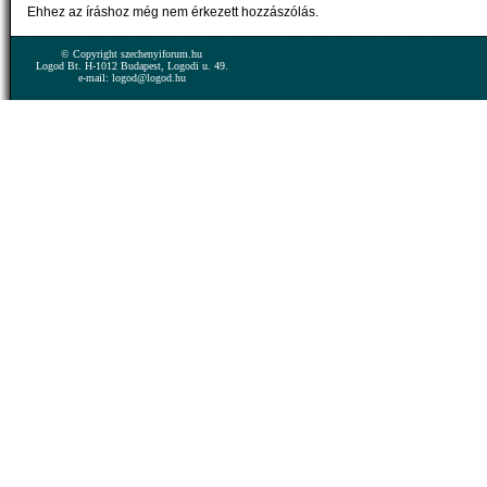
Ehhez az íráshoz még nem érkezett hozzászólás.
© Copyright szechenyiforum.hu
Logod Bt. H-1012 Budapest, Logodi u. 49.
e-mail: logod@logod.hu