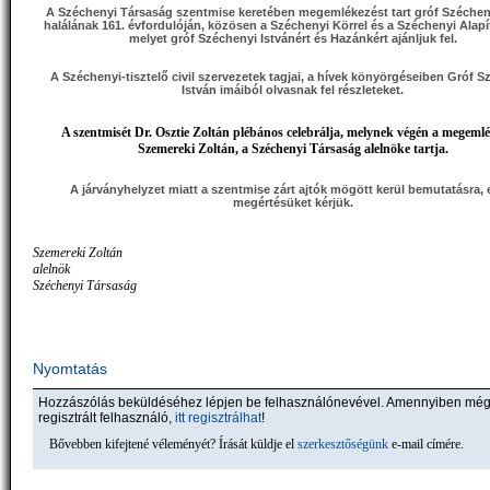
A Széchenyi Társaság szentmise keretében megemlékezést tart gróf Széchen
halálának 161. évfordulóján, közösen a Széchenyi Körrel és a Széchenyi Alapí
melyet gróf Széchenyi Istvánért és Hazánkért ajánljuk fel.
A Széchenyi-tisztelő civil szervezetek tagjai, a hívek könyörgéseiben Gróf S
István imáiból olvasnak fel részleteket.
A szentmisét Dr. Osztie Zoltán plébános celebrálja, melynek végén a megeml
Szemereki Zoltán, a Széchenyi Társaság alelnöke tartja.
A járványhelyzet miatt a szentmise zárt ajtók mögött kerül bemutatásra, 
megértésüket kérjük.
Szemereki Zoltán
alelnök
Széchenyi Társaság
Nyomtatás
Hozzászólás beküldéséhez lépjen be felhasználónevével. Amennyiben mé
regisztrált felhasználó,
itt regisztrálhat
!
Bővebben kifejtené véleményét? Írását küldje el
szerkesztőségünk
e-mail címére.