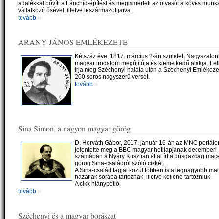
adalékkal bővíti a Lánchíd-építést és megismerteti az olvasót a köves munk
vállalkozó ősével, illetve leszármazottjaival.
»
tovább
ARANY JÁNOS EMLÉKEZETE
Kétszáz éve, 1817. március 2-án született Nagyszalon
magyar irodalom megújítója és kiemelkedő alakja. Fel
írja meg Széchenyi halála után a Széchenyi Emlékeze
200 soros nagyszerű versét.
»
tovább
Sina Simon, a nagyon magyar görög
D. Horváth Gábor, 2017. január 16-án az MNO portálo
jelentette meg a BBC magyar hetilapjának decemberi
számában a Nyáry Krisztián által írt a dúsgazdag mac
görög Sina-családról szóló cikkét.
A Sina-család tagjai közül többen is a legnagyobb ma
hazafiak sorába tartoznak, illetve kellene tartozniuk.
A cikk hiánypótló.
»
tovább
Széchenyi és a magyar borászat