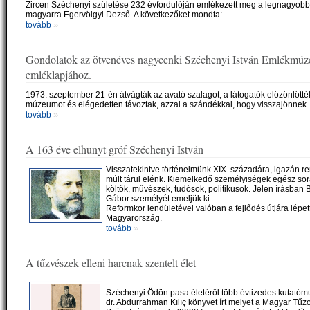
Zircen Széchenyi születése 232 évfordulóján emlékezett meg a legnagyobb
magyarra Egervölgyi Dezső. A következőket mondta:
»
tovább
Gondolatok az ötvenéves nagycenki Széchenyi István Emlékmú
emléklapjához.
1973. szeptember 21-én átvágták az avató szalagot, a látogatók elözönlötté
múzeumot és elégedetten távoztak, azzal a szándékkal, hogy visszajönnek.
»
tovább
A 163 éve elhunyt gróf Széchenyi István
Visszatekintve történelmünk XIX. századára, igazán re
múlt tárul elénk. Kiemelkedő személyiségek egész sora
költők, művészek, tudósok, politikusok. Jelen írásban 
Gábor személyét emeljük ki.
Reformkor lendületével valóban a fejlődés útjára lépet
Magyarország.
»
tovább
A tűzvészek elleni harcnak szentelt élet
Széchenyi Ödön pasa életéről több évtizedes kutatóm
dr. Abdurrahman Kılıç könyvet írt melyet a Magyar Tűzo