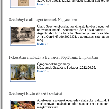
Szövetség adott ki (2022.) amelyet Tasnádi Edit fordítot
»
tovább
Széchényi-családtagot temettek Nagycenken
Újabb Széchényi-családtag választotta végső nyughel
nagycenki temetőt. Széchényi Géza László hamvait
Argentínából hozta haza fia, Széchenyi Sándor és fel
A hír a Cenki Híradó 2022.július-augusztusi számában 
meg.
»
tovább
Fókuszban a szószék a Belvárosi Főplébánia-templomban
Újragombolt hagyomány
Múzeumok éjszakája, Budapest 2022.06.25.
»
tovább
Széchenyi István étkezési szokásai
Az étkezési szokások évezredek alatt sokat változtak. K
vallási hovatartozástól függően alakultak ki a legkülön
megközelítések.