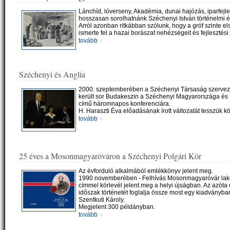
Lánchíd, lóverseny, Akadémia, dunai hajózás, iparfejle
hosszasan sorolhatnánk Széchenyi István történelmi é
Arról azonban ritkábban szólunk, hogy a gróf szinte el
ismerte fel a hazai borászat nehézségeit és fejlesztési 
»
tovább
Széchenyi és Anglia
2000. szeptemberében a Széchenyi Társaság szerve
került sor Budakeszin a Széchenyi Magyarországa és
című háromnapos konferenciára.
H. Haraszti Éva előadásának írott változatát tesszük k
»
tovább
25 éves a Mosonmagyaróváron a Széchenyi Polgári Kör
Az évforduló alkalmából emlékkönyv jelent meg.
1990 novemberében - Felhívás Mosonmagyaróvár lakó
címmel körlevél jelent meg a helyi újságban. Az azóta e
időszak történetét foglalja össze most egy kiadványba
Szentkuti Károly.
Megjelent 300 példányban.
»
tovább