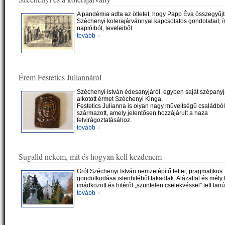
A pandémia adta az ötletet, hogy Papp Éva összegyűj
Széchenyi kolerajárvánnyal kapcsolatos gondolatait, ír
naplóiból, leveleiből.
»
tovább
Érem Festetics Juliannáról
Széchenyi István édesanyjáról, egyben saját szépanyj
alkotott érmet Széchenyi Kinga.
Festetics Julianna is olyan nagy műveltségű családból
származott, amely jelentősen hozzájárult a haza
felvirágoztatásához.
»
tovább
Sugalld nekem, mit és hogyan kell kezdenem
Gróf Széchenyi István nemzetépítő tettei, pragmatikus
gondolkodása istenhitéből fakadtak. Alázattal és mély h
imádkozott és hitéről „szüntelen cselekvéssel” tett tan
»
tovább