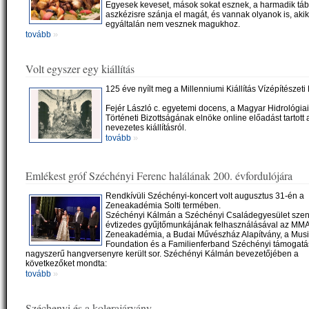
Egyesek keveset, mások sokat esznek, a harmadik táb
aszkézisre szánja el magát, és vannak olyanok is, akik
egyáltalán nem vesznek magukhoz.
»
tovább
Volt egyszer egy kiállítás
125 éve nyílt meg a Millenniumi Kiállítás Vízépítészeti
Fejér László c. egyetemi docens, a Magyar Hidrológia
Történeti Bizottságának elnöke online előadást tartott 
nevezetes kiállításról.
»
tovább
Emlékest gróf Széchényi Ferenc halálának 200. évfordulójára
Rendkívüli Széchényi-koncert volt augusztus 31-én a
Zeneakadémia Solti termében.
Széchényi Kálmán a Széchényi Családegyesület szen
évtizedes gyűjtőmunkájának felhasználásával az MMA
Zeneakadémia, a Budai Művészház Alapítvány, a Mus
Foundation és a Familienferband Széchényi támogatá
nagyszerű hangversenyre került sor. Széchényi Kálmán bevezetőjében a
következőket mondta:
»
tovább
Széchenyi és a kolerajárvány