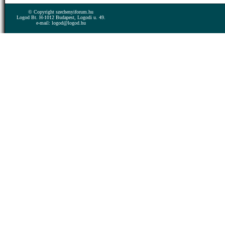
© Copyright szechenyiforum.hu
Logod Bt. H-1012 Budapest, Logodi u. 49.
e-mail: logod@logod.hu