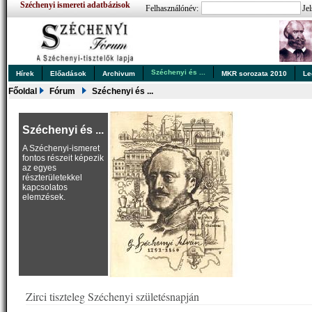
Széchenyi ismereti adatbázisok
Felhasználónév:
Jel
Széchenyi és ...
Hírek
Előadások
Archivum
MKR sorozata 2010
Le
Főoldal
Fórum
Széchenyi és ...
Széchenyi és ...
A Széchenyi-ismeret
fontos részeit képezik
az egyes
részterületekkel
kapcsolatos
elemzések.
Zirci tiszteleg Széchenyi születésnapján