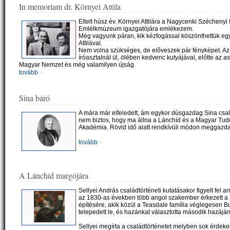
In memoriam dr. Környei Attila
Eltelt húsz év. Környei Attilára a Nagycenki Széchenyi 
Emlélkmúzeum igazgatójára emlékezem.
Még vagyunk páran, kik kézfogással köszönthettük e
Attilával.
Nem volna szükséges, de előveszek pár fényképet. Az
íróasztalnál ül, ölében kedvenc kutyájával, előtte az a
Magyar Nemzet és még valamilyen újság.
»
tovább
Sina báró
A mára már elfeledett, ám egykor dúsgazdag Sina csal
nem biztos, hogy ma állna a Lánchíd és a Magyar T
Akadémia. Rövid idő alatt rendkívüli módon meggazd
»
tovább
A Lánchíd margójára
Sellyei András családtörténeti kutatásakor figyelt fel ar
az 1830-as években több angol szakember érkezett a
építésére, akik közül a Teasdale família véglegesen 
telepedett le, és hazánkat választotta második hazájá
Sellyei megírta a családtörténetet melyben sok érdeke