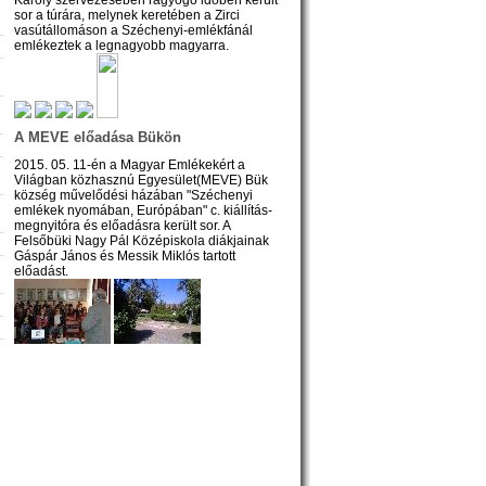
sor a túrára, melynek keretében a Zirci
vasútállomáson a Széchenyi-emlékfánál
emlékeztek a legnagyobb magyarra.
A MEVE előadása Bükön
2015. 05. 11-én a Magyar Emlékekért a
Világban közhasznú Egyesület(MEVE) Bük
község művelődési házában "Széchenyi
emlékek nyomában, Európában" c. kiállítás-
megnyitóra és előadásra került sor. A
Felsőbüki Nagy Pál Középiskola diákjainak
Gáspár János és Messik Miklós tartott
előadást.