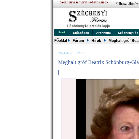
Széchenyi ismereti adatbázisok
Felhasználónév
Hírek
Előadások
Archivum
Széchenyi és .
Főoldal
Fórum
Hírek
Meghalt gróf Bea
2021-10-06 12:19
Meghalt gróf Beatrix Schönburg-Gl
|