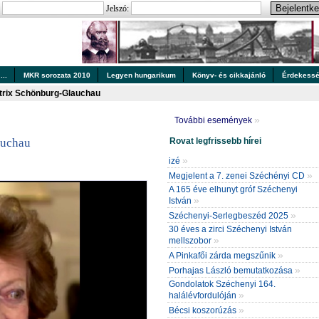
:
Jelszó:
..
MKR sorozata 2010
Legyen hungarikum
Könyv- és cikkajánló
Érdekess
trix Schönburg-Glauchau
»
További események
Rovat legfrissebb hírei
auchau
»
izé
»
Megjelent a 7. zenei Széchényi CD
A 165 éve elhunyt gróf Széchenyi
»
István
»
Széchenyi-Serlegbeszéd 2025
30 éves a zirci Széchenyi István
»
mellszobor
»
A Pinkafői zárda megszűnik
»
Porhajas László bemutatkozása
Gondolatok Széchenyi 164.
»
halálévfordulóján
»
Bécsi koszorúzás