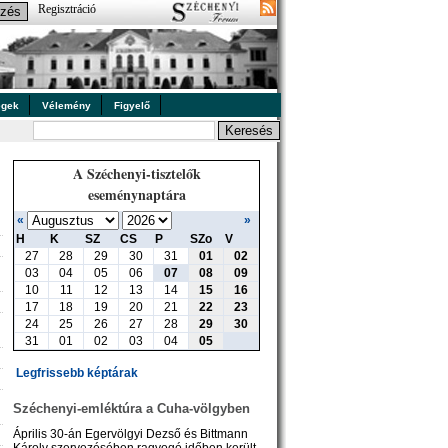
Regisztráció
égek
Vélemény
Figyelő
A Széchenyi-tisztelők
eseménynaptára
«
»
H
K
SZ
CS
P
SZo
V
27
28
29
30
31
01
02
03
04
05
06
07
08
09
10
11
12
13
14
15
16
17
18
19
20
21
22
23
24
25
26
27
28
29
30
31
01
02
03
04
05
Legfrissebb képtárak
Széchenyi-emléktúra a Cuha-völgyben
Április 30-án Egervölgyi Dezső és Bittmann
Károly szervezésében ragyogó időben került