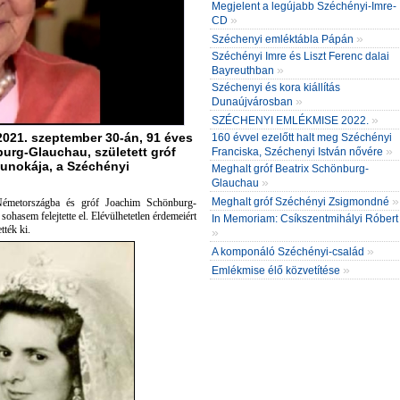
Megjelent a legújabb Széchényi-Imre-
»
CD
»
Széchenyi emléktábla Pápán
Széchényi Imre és Liszt Ferenc dalai
»
Bayreuthban
Széchenyi és kora kiállítás
»
Dunaújvárosban
»
SZÉCHENYI EMLÉKMISE 2022.
021. szeptember 30-án, 91 éves
160 évvel ezelőtt halt meg Széchényi
»
urg-Glauchau, született gróf
Franciska, Széchenyi István nővére
dunokája, a Széchényi
Meghalt gróf Beatrix Schönburg-
»
Glauchau
»
Meghalt gróf Széchényi Zsigmondné
Németországba és gróf Joachim Schönburg-
sohasem felejtette el. Elévülhetetlen érdemeiért
In Memoriam: Csíkszentmihályi Róbert
ték ki.
»
»
A komponáló Széchényi-család
»
Emlékmise élő közvetítése