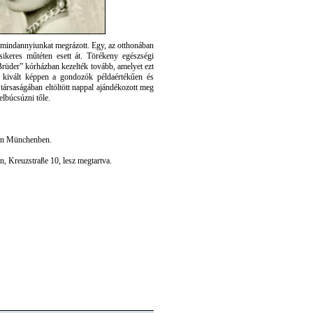
e mindannyiunkat megrázott. Egy, az otthonában
sikeres műtéten esett át. Törékeny egészségi
rüder” kórházban kezelték tovább, amelyet ezt
 kivált képpen a gondozók példaértékűen és
 társaságában eltöltött nappal ajándékozott meg
elbúcsúzni tőle.
-án Münchenben.
 Kreuzstraße 10, lesz megtartva.