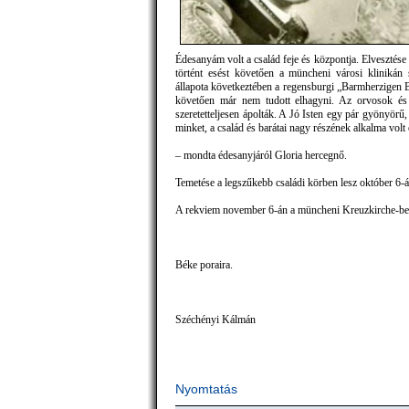
Édesanyám volt a család feje és központja. Elvesztés
történt esést követően a müncheni városi klinikán 
állapota következtében a regensburgi „Barmherzigen B
követően már nem tudott elhagyni. Az orvosok és
szeretetteljesen ápolták. A Jó Isten egy pár gyönyörű,
minket, a család és barátai nagy részének alkalma volt 
– mondta édesanyjáról Gloria hercegnő.
Temetése a legszűkebb családi körben lesz október 6
A rekviem november 6-án a müncheni Kreuzkirche-ben,
Béke poraira.
Széchényi Kálmán
Nyomtatás