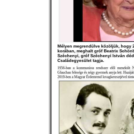
Mélyen megrendülve közöljük, hogy 2
korában, meghalt gróf Beatrix Schönb
Széchenyi, gróf Széchenyi István dé
Családegyesület tagja.
1956-ban a kommunista rendszer elől menekült 
Glauchau felesége és négy gyermek anyja lett. Hazáját 
2019-ben a Magyar Érdemrend lovagkeresztjével tüntet