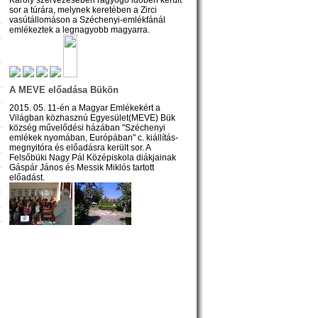
sor a túrára, melynek keretében a Zirci
vasútállomáson a Széchenyi-emlékfánál
emlékeztek a legnagyobb magyarra.
A MEVE előadása Bükön
2015. 05. 11-én a Magyar Emlékekért a
Világban közhasznú Egyesület(MEVE) Bük
község művelődési házában "Széchenyi
emlékek nyomában, Európában" c. kiállítás-
megnyitóra és előadásra került sor. A
Felsőbüki Nagy Pál Középiskola diákjainak
Gáspár János és Messik Miklós tartott
előadást.