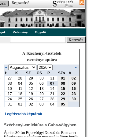
Regisztráció
égek
Vélemény
Figyelő
A Széchenyi-tisztelők
eseménynaptára
«
»
H
K
SZ
CS
P
SZo
V
27
28
29
30
31
01
02
03
04
05
06
07
08
09
10
11
12
13
14
15
16
17
18
19
20
21
22
23
24
25
26
27
28
29
30
31
01
02
03
04
05
Legfrissebb képtárak
Széchenyi-emléktúra a Cuha-völgyben
Április 30-án Egervölgyi Dezső és Bittmann
Károly szervezésében ragyogó időben került