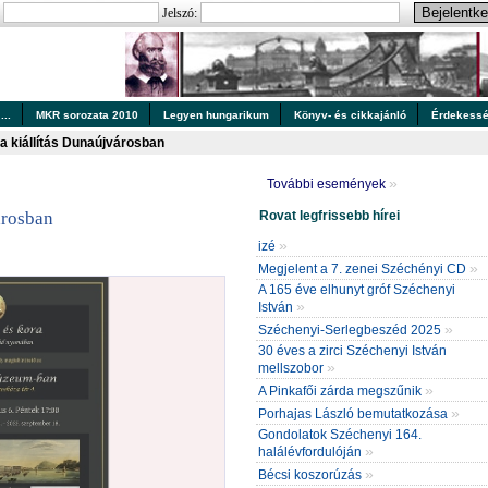
:
Jelszó:
..
MKR sorozata 2010
Legyen hungarikum
Könyv- és cikkajánló
Érdekess
a kiállítás Dunaújvárosban
»
További események
Rovat legfrissebb hírei
árosban
»
izé
»
Megjelent a 7. zenei Széchényi CD
A 165 éve elhunyt gróf Széchenyi
»
István
»
Széchenyi-Serlegbeszéd 2025
30 éves a zirci Széchenyi István
»
mellszobor
»
A Pinkafői zárda megszűnik
»
Porhajas László bemutatkozása
Gondolatok Széchenyi 164.
»
halálévfordulóján
»
Bécsi koszorúzás