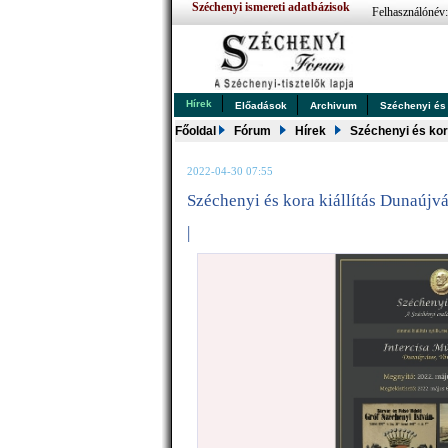
Széchenyi ismereti adatbázisok
Felhasználónév
Hírek
Előadások
Archivum
Széchenyi és .
Főoldal
Fórum
Hírek
Széchenyi és kor
2022-04-30 07:55
Széchenyi és kora kiállítás Dunaújv
|