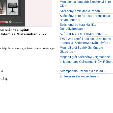
Megjelent a legújabb Széchényi-Imre-
»
CD
»
Széchenyi emléktábla Pápán
Széchényi Imre és Liszt Ferenc dalai
»
Bayreuthban
Széchenyi és kora kiállítás
»
Dunaújvárosban
 kiállítás nyílik
»
z Intercisa Múzeumban 2022.
SZÉCHENYI EMLÉKMISE 2022.
160 évvel ezelőtt halt meg Széchényi
»
Franciska, Széchenyi István nővére
Meghalt gróf Beatrix Schönburg-
mutatja be értékes gyűjteményének különleges
»
Glauchau
»
Meghalt gróf Széchényi Zsigmondné
In Memoriam: Csíkszentmihályi Róbert
»
»
A komponáló Széchényi-család
rt.
»
Emlékmise élő közvetítése
 18-ig.