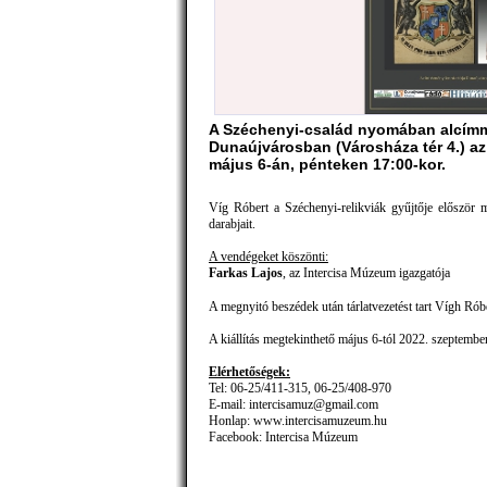
A Széchenyi-család nyomában alcímmel
Dunaújvárosban (Városháza tér 4.) a
május 6-án, pénteken 17:00-kor.
Víg Róbert a Széchenyi-relikviák gyűjtője először 
darabjait.
A vendégeket köszönti:
Farkas Lajos
, az Intercisa Múzeum igazgatója
A megnyitó beszédek után tárlatvezetést tart Vígh Róbe
A kiállítás megtekinthető május 6-tól 2022. szeptember
Elérhetőségek:
Tel: 06-25/411-315, 06-25/408-970
E-mail: intercisamuz@gmail.com
Honlap: www.intercisamuzeum.hu
Facebook: Intercisa Múzeum