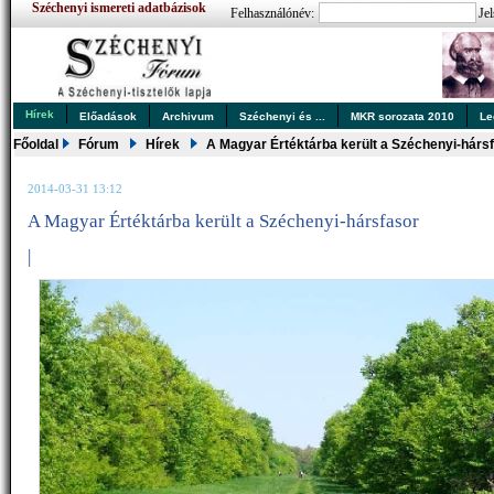
Széchenyi ismereti adatbázisok
Felhasználónév:
Jel
Hírek
Előadások
Archivum
Széchenyi és ...
MKR sorozata 2010
Le
Főoldal
Fórum
Hírek
A Magyar Értéktárba került a Széchenyi-hárs
2014-03-31 13:12
A Magyar Értéktárba került a Széchenyi-hársfasor
|