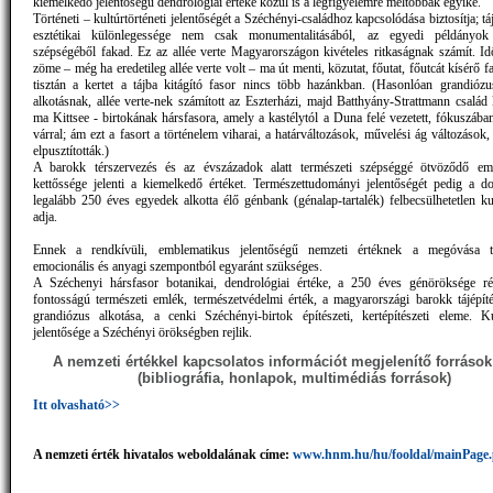
kiemelkedő jelentőségű dendrológiai értéke közül is a legfigyelemre méltóbbak egyike.
Történeti – kultúrtörténeti jelentőségét a Széchényi-családhoz kapcsolódása biztosítja; táj
esztétikai különlegessége nem csak monumentalitásából, az egyedi példányo
szépségéből fakad. Ez az allée verte Magyarországon kivételes ritkaságnak számít. Id
zöme – még ha eredetileg allée verte volt – ma út menti, közutat, főutat, főutcát kísérő f
tisztán a kertet a tájba kitágító fasor nincs több hazánkban. (Hasonlóan grandiózus
alkotásnak, allée verte-nek számított az Eszterházi, majd Batthyány-Strattmann család
ma Kittsee - birtokának hársfasora, amely a kastélytól a Duna felé vezetett, fókuszába
várral; ám ezt a fasort a történelem viharai, a határváltozások, művelési ág változások
elpusztították.)
A barokk térszervezés és az évszázadok alatt természeti szépséggé ötvöződő emb
kettőssége jelenti a kiemelkedő értéket. Természettudományi jelentőségét pedig a d
legalább 250 éves egyedek alkotta élő génbank (génalap-tartalék) felbecsülhetetlen kut
adja.
Ennek a rendkívüli, emblematikus jelentőségű nemzeti értéknek a megóvása 
emocionális és anyagi szempontból egyaránt szükséges.
A Széchenyi hársfasor botanikai, dendrológiai értéke, a 250 éves génöröksége ré
fontosságú természeti emlék, természetvédelmi érték, a magyarországi barokk tájépíté
grandiózus alkotása, a cenki Széchényi-birtok építészeti, kertépítészeti eleme. Kul
jelentősége a Széchényi örökségben rejlik.
A nemzeti értékkel kapcsolatos információt megjelenítő források 
(bibliográfia, honlapok, multimédiás források)
Itt olvasható>>
A nemzeti érték hivatalos weboldalának címe:
www.hnm.hu/hu/fooldal/mainPage