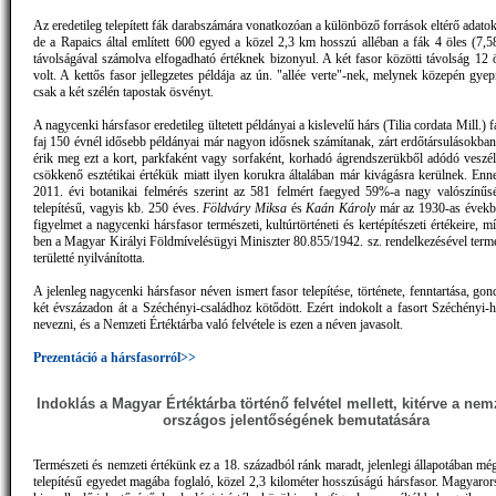
Az eredetileg telepített fák darabszámára vonatkozóan a különböző források eltérő adato
de a Rapaics által említett 600 egyed a közel 2,3 km hosszú alléban a fák 4 öles (7,58
távolságával számolva elfogadható értéknek bizonyul. A két fasor közötti távolság 12 
volt. A kettős fasor jellegzetes példája az ún. "allée verte"-nek, melynek közepén gye
csak a két szélén tapostak ösvényt.
A nagycenki hársfasor eredetileg ültetett példányai a kislevelű hárs (Tilia cordata Mill.) f
faj 150 évnél idősebb példányai már nagyon idősnek számítanak, zárt erdőtársulásokban
érik meg ezt a kort, parkfaként vagy sorfaként, korhadó ágrendszerükből adódó veszé
csökkenő esztétikai értékük miatt ilyen korukra általában már kivágásra kerülnek. Enne
2011. évi botanikai felmérés szerint az 581 felmért faegyed 59%-a nagy valószínűsé
telepítésű, vagyis kb. 250 éves.
Földváry Miksa
és
Kaán Károly
már az 1930-as évekbe
figyelmet a nagycenki hársfasor természeti, kultúrtörténeti és kertépítészeti értékeire,
ben a Magyar Királyi Földmívelésügyi Miniszter 80.855/1942. sz. rendelkezésével term
területté nyilvánította.
A jelenleg nagycenki hársfasor néven ismert fasor telepítése, története, fenntartása, go
két évszázadon át a Széchényi-családhoz kötődött. Ezért indokolt a fasort Széchényi-h
nevezni, és a Nemzeti Értéktárba való felvétele is ezen a néven javasolt.
Prezentáció a hársfasorról>>
Indoklás a Magyar Értéktárba történő felvétel mellett, kitérve a nem
országos jelentőségének bemutatására
Természeti és nemzeti értékünk ez a 18. századból ránk maradt, jelenlegi állapotában mé
telepítésű egyedet magába foglaló, közel 2,3 kilométer hosszúságú hársfasor. Magyaro