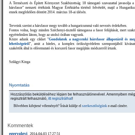
A Természeti és Épített Környezet Szakbizottság 18 támogató szavazattal javasolja a
hársfasor” nemzeti értékünk Magyar Értéktárba történő felvételét, majd a Hungarik
ennek megfelelően döntött 2014. március 18-ai ülésén.
Terveink szerint a hársfasor megy tovább a hungaricummá való nevezés érdekében.
Fontos volna, hogy minden Széchenyi-tisztelő támogassa a fasor felújítását, mert sza
egyértelműen látom, hogy az utolsó órában vagyunk.
Közre adunk egy cikket "
Gondolatok a nagycenki hársfasor állapotáról és me
lehetőségeirő
l", amit a hiteles, a komplex örökségvédelem szempontjából kívánat
szakértők által is előremutató és korszerű fasor megújítás módszerről írtunk.
Szilágyi Kinga
Nyomtatás
Hozzászólás beküldéséhez lépjen be felhasználónevével. Amennyiben mé
regisztrált felhasználó,
itt regisztrálhat
!
Bővebben kifejtené véleményét? Írását küldje el
szerkesztőségünk
e-mail címére.
Kommentek
egervolgyi
2014-04-03 17:27:51