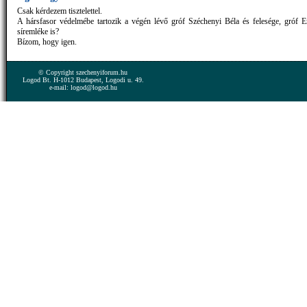
Csak kérdezem tisztelettel.
A hársfasor védelmébe tartozik a végén lévő gróf Széchenyi Béla és felesége, gróf
síremléke is?
Bízom, hogy igen.
© Copyright szechenyiforum.hu
Logod Bt. H-1012 Budapest, Logodi u. 49.
e-mail: logod@logod.hu