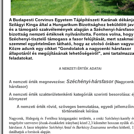
A Budapesti Corvinus Egyetem Tájépítészeti Karának dékánja,
Szilágyi Kinga által a Hungarikum Bizottsághoz beküldött jav
és a támogató szakvélemények alapján a Széchenyi-hársfaso
bizottság nemzeti értéknek nyilvánította. Fontos volna, hog
Széchenyi-tisztelő támogass a fasor felújítását, mert szakmai
szemmel egyértelműen látható, hogy az utolsó órában vagyu
Közre adunk egy cikket "Gondolatok a nagycenki hársfasor
állapotáról és megújításának lehetőségeiről", ami tartalmazza
feladatokat.
A NEMZETI ÉRTÉK ADATAI
Széchényi-hársfasor
A nemzeti érték megnevezése:
(Nagycenk
hársfasor)
A nemzeti érték szakterületenkénti kategóriák szerinti besorolása:
é
környezet
A nemzeti érték rövid, szöveges bemutatása, egyedi jellemzőin
történetének leírása
Nagycenk, Hidegség és Fertőboz közigazgatási területén, a cenki Széchényi-kastély és
tengelyére szervezve (észak-északkeleti irányban) közel 2,3 kilométer hosszan nyúlik el
hársfasor. A fasor telepítése
Széchényi Antal
és
Barkóczy Zsuzsanna
nevéhez köthető, 
datálhatjuk a források alapján.