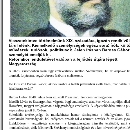
Visszatekintve történelmünk XIX. századára, igazán rendkívül
tárul elénk. Kiemelkedő személyiségek egész sora: írók, költ
művészek, tudósok, politikusok. Jelen írásban Baross Gábor
személyét emeljük ki.
Reformkor lendületével valóban a fejlődés útjára lépett
Magyarország.
A 2023. esztendőben talán úgy emlékezhetek méltón Széchenyire, ha az alapokat le
munkák folytatását végző Baross Gáborra emlékezem.
De ki is volt Baross Gábor, akinek szobra a Keleti pályaudvar előtti téren, már halála u
felállításra került?
Baross Gábor 1848. július 6-án született Pruzsinán, Trencsén vármegyében.
Iskoláit Léván és Esztergomban végezte. Jogi tanulmányai alatt Pest város napidíjas alkal
Hazatérve, megyei szolgálatban a főjegyzőségig emelkedik. A képviselőházba, mint a puc
képviselője jutott 1875-ben.
Sokoldalú tevékenysége és munkabírása hamar ráirányította a közfigyelmet. El
közoktatási bizottságnak, hol erélyesen szólalt föl a nemzeti nevelés és az állam joga
Érdeklődése – végzettsége ellenére - a közgazdaságtan irányába terelődött, mint
munkatársának, akik felismerték Széchenyi munkásságának és a kor követelményének lé