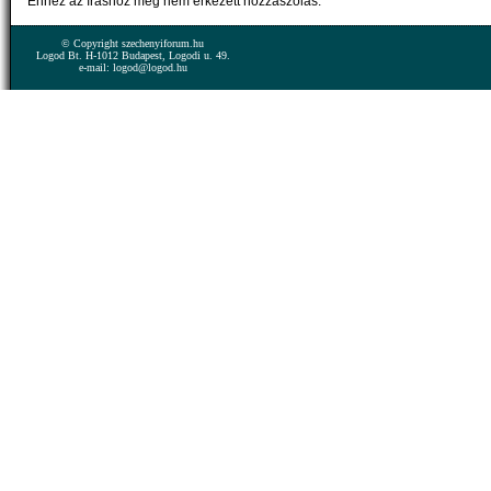
Ehhez az íráshoz még nem érkezett hozzászólás.
© Copyright szechenyiforum.hu
Logod Bt. H-1012 Budapest, Logodi u. 49.
e-mail: logod@logod.hu