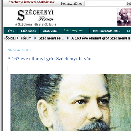
Széchenyi ismereti adatbázisok
Felhasználónév:
Jel
Széchenyi és ...
Hírek
Előadások
Archivum
MKR sorozata 2010
Le
Főoldal
Fórum
Széchenyi és ...
A 163 éve elhunyt gróf Széchenyi I
2023-04-10 08:35
A 163 éve elhunyt gróf Széchenyi István
|