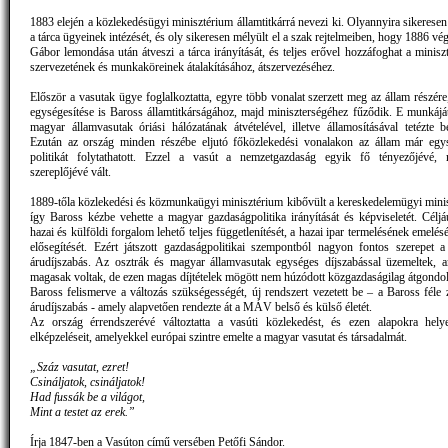
1883 elején a közlekedésügyi minisztérium államtitkárrá nevezi ki. Olyannyira sikeresen s
a tárca ügyeinek intézését, és oly sikeresen mélyült el a szak rejtelmeiben, hogy 1886 
Gábor lemondása után átveszi a tárca irányítását, és teljes erővel hozzáfoghat a minis
szervezetének és munkaköreinek átalakításához, átszervezéséhez.
Először a vasutak ügye foglalkoztatta, egyre több vonalat szerzett meg az állam részé
egységesítése is Baross államtitkárságához, majd miniszterségéhez fűződik. E munkáját
magyar államvasutak óriási hálózatának átvételével, illetve államosításával tetézte 
Ezután az ország minden részébe eljutó főközlekedési vonalakon az állam már egy
politikát folytathatott. Ezzel a vasút a nemzetgazdaság egyik fő tényezőjévé, 
szereplőjévé vált.
1889-tőla közlekedési és közmunkaügyi minisztérium kibővült a kereskedelemügyi mini
így Baross kézbe vehette a magyar gazdaságpolitika irányítását és képviseletét. Céljáu
hazai és külföldi forgalom lehető teljes függetlenítését, a hazai ipar termelésének emelését
elősegítését. Ezért játszott gazdaságpolitikai szempontból nagyon fontos szerepet a
árudíjszabás. Az osztrák és magyar államvasutak egységes díjszabással üzemeltek, 
magasak voltak, de ezen magas díjtételek mögött nem húzódott közgazdaságilag átgondol
Baross felismerve a változás szükségességét, új rendszert vezetett be – a Baross féle 
árudíjszabás - amely alapvetően rendezte át a MÁV belső és külső életét.
Az ország érrendszerévé változtatta a vasúti közlekedést, és ezen alapokra hely
elképzeléseit, amelyekkel európai szintre emelte a magyar vasutat és társadalmát.
„Száz vasutat, ezret!
Csináljatok, csináljatok!
Had fussák be a világot,
Mint a testet az erek.”
Írja 1847-ben a Vasúton című versében Petőfi Sándor.