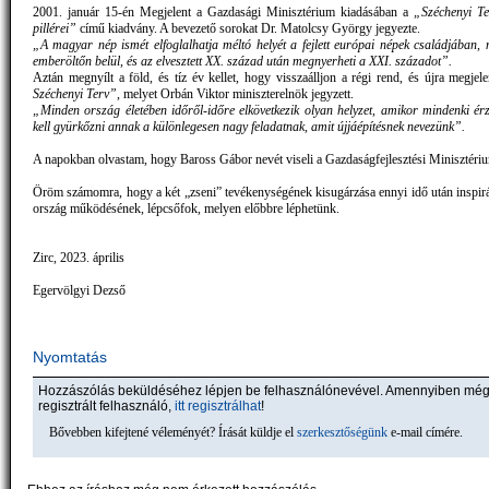
2001. január 15-én Megjelent a Gazdasági Minisztérium kiadásában a
„Széchenyi Te
pillérei”
című kiadvány. A bevezető sorokat Dr. Matolcsy György jegyezte.
„A magyar nép ismét elfoglalhatja méltó helyét a fejlett európai népek családjában, 
emberöltőn belül, és az elvesztett XX. század után megnyerheti a XXI. századot”.
Aztán megnyílt a föld, és tíz év kellet, hogy visszaálljon a régi rend, és újra megje
Széchenyi Terv”,
melyet Orbán Viktor miniszterelnök jegyzett.
„Minden ország életében időről-időre elkövetkezik olyan helyzet, amikor mindenki érz
kell gyürkőzni annak a különlegesen nagy feladatnak, amit újjáépítésnek nevezünk”.
A napokban olvastam, hogy Baross Gábor nevét viseli a Gazdaságfejlesztési Minisztéri
Öröm számomra, hogy a két „zseni” tevékenységének kisugárzása ennyi idő után inspirál
ország működésének, lépcsőfok, melyen előbbre léphetünk.
Zirc, 2023. április
Egervölgyi Dezső
Nyomtatás
Hozzászólás beküldéséhez lépjen be felhasználónevével. Amennyiben mé
regisztrált felhasználó,
itt regisztrálhat
!
Bővebben kifejtené véleményét? Írását küldje el
szerkesztőségünk
e-mail címére.