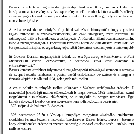
Baross mérsékelte a magas tarifát, gyűjtődíjszabást vezetett be, amelynek kedvezm
belsőpiacon voltak érvényesek. Az exportirányok felé olcsóbbak lettek a szállítás költség
a nyersanyag-behozatalt és sok iparcikkre iránytarifát állapított meg, melynek kedvezmén
nem vehette igénybe.
A szabadkereskedelmet befolyásoló politikai változások bizonyították, hogy a gazdasá
ugyan működhet a szabadkereskedelem, de csak időlegesen, mert bizonyos id
szükségessé válik a beavatkozás, a szabályozás. A közvetlen állami beavatkozások mind
mind a mezőgazdaságban a korszerűbb termelési feltételek kialakítására irányultak. A
összpontosult irányítás és a gazdaság teljes körű áttekintése eredményezte a hatékonyabb 
Itt érdemes Darányi megállapítását idézni:
„a mezőgazdaság minisztériuma, a Föld
Minisztérium lassan, észrevétlenül, a viszonyok súlya alatt átalakult kö
minisztériummá.”
Baross kemény küzdelmet folytatott a dunai gőzhajózási társasággal szemben is a magyar
de az ipari oktatás rendezése, a postai, vasúti tanfolyamok bevezetése és a magyar 
társaság alapítása is tőle indult ki, sok egyéb más mellett.
A vasúti politika és irányítás mellett különösen a Vaskapu szabályozása érdekelte. 
nemzetközi jelentőségű munka előkészületeit is maga vezette. 1892 márciusában szem
megtekinteni a munkálatok előkészültét, de itt meghűlt és betegen tért vissza. Eg
kímélve dolgozott tovább, de erős szervezete nem tudta legyőzni a betegséget.
1892. május 8-án halt meg Budapesten.
1896. szeptember 27-én a Vaskapu ünnepélyes megnyitása alkalmából emlékérem 
előoldalon Ferencz József, a hátoldalon Széchenyi és Baross látható. Baross – bizonyít
hogy elévülhetetlen érdemeket szerzett az ország európaivá emelése terén – méltán kerü
mellé az éremre.