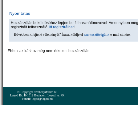
Nyomtatás
Hozzászólás beküldéséhez lépjen be felhasználónevével. Amennyiben mé
regisztrált felhasználó,
itt regisztrálhat
!
Bővebben kifejtené véleményét? Írását küldje el
szerkesztőségünk
e-mail címére.
Ehhez az íráshoz még nem érkezett hozzászólás.
© Copyright szechenyiforum.hu
Logod Bt. H-1012 Budapest, Logodi u. 49.
e-mail: logod@logod.hu