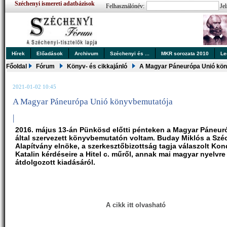
Széchenyi ismereti adatbázisok
Felhasználónév:
Jel
Hírek
Előadások
Archivum
Széchenyi és ...
MKR sorozata 2010
Le
Főoldal
Fórum
Könyv- és cikkajánló
A Magyar Páneurópa Unió kö
2021-01-02 10:45
A Magyar Páneurópa Unió könyvbemutatója
|
2016. május 13-án Pünkösd előtti pénteken a Magyar Páneur
által szervezett könyvbemutatón voltam. Buday Miklós a Szé
Alapítvány elnöke, a szerkesztőbizottság tagja válaszolt Kon
Katalin kérdéseire a Hitel c. műről, annak mai magyar nyelvre
átdolgozott kiadásáról.
A cikk itt olvasható