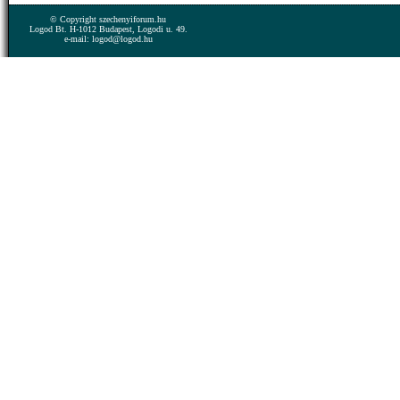
© Copyright szechenyiforum.hu
Logod Bt. H-1012 Budapest, Logodi u. 49.
e-mail: logod@logod.hu