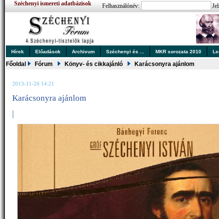
Széchenyi ismereti adatbázisok
Felhasználónév:
Jel
Hírek
Előadások
Archivum
Széchenyi és ...
MKR sorozata 2010
Le
Főoldal
Fórum
Könyv- és cikkajánló
Karácsonyra ajánlom
2013-11-26 14:21
Karácsonyra ajánlom
|