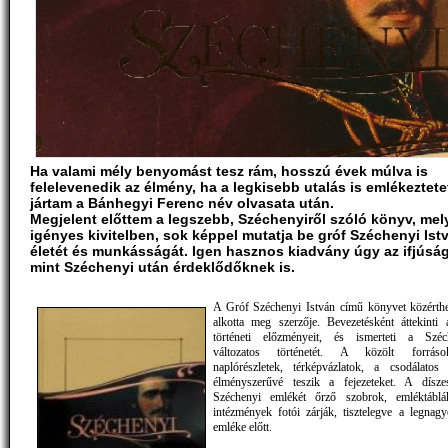
Ha valami mély benyomást tesz rám, hosszú évek múlva is
felelevenedik az élmény, ha a legkisebb utalás is emlékeztetet
jártam a Bánhegyi Ferenc név olvasata után.
Megjelent előttem a legszebb, Széchenyiről szóló könyv, mel
igényes kivitelben, sok képpel mutatja be gróf Széchenyi Ist
életét és munkásságát. Igen hasznos kiadvány úgy az ifjúsá
mint Széchenyi után érdeklődőknek is.
A Gróf Széchenyi István című könyvet közérthe
alkotta meg szerzője. Bevezetésként áttekinti
történeti előzményeit, és ismerteti a Széch
változatos történetét. A közölt forráso
naplórészletek, térképvázlatok, a csodálatos i
élményszerűvé teszik a fejezeteket. A dísze
Széchenyi emlékét őrző szobrok, emléktáblák
intézmények fotói zárják, tisztelegve a legna
emléke előtt.