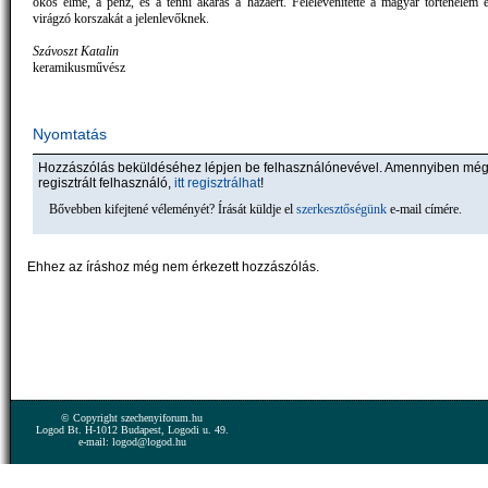
okos elme, a pénz, és a tenni akarás a hazáért. Felelevenítette a magyar történelem 
virágzó korszakát a jelenlevőknek.
Szávoszt Katalin
keramikusművész
Nyomtatás
Hozzászólás beküldéséhez lépjen be felhasználónevével. Amennyiben mé
regisztrált felhasználó,
itt regisztrálhat
!
Bővebben kifejtené véleményét? Írását küldje el
szerkesztőségünk
e-mail címére.
Ehhez az íráshoz még nem érkezett hozzászólás.
© Copyright szechenyiforum.hu
Logod Bt. H-1012 Budapest, Logodi u. 49.
e-mail: logod@logod.hu