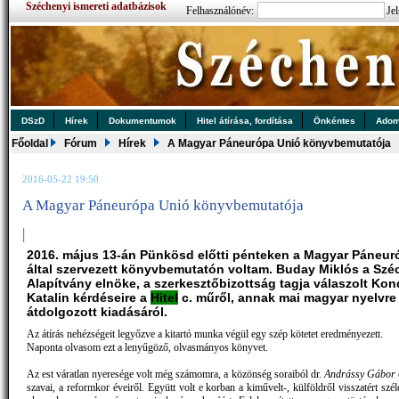
Széchenyi ismereti adatbázisok
Felhasználónév:
Jel
DSzD
Hírek
Dokumentumok
Hitel átírása, fordítása
Önkéntes
Ado
Főoldal
Fórum
Hírek
A Magyar Páneurópa Unió könyvbemutatója
2016-05-22 19:50
A Magyar Páneurópa Unió könyvbemutatója
|
2016. május 13-án Pünkösd előtti pénteken a Magyar Páneur
által szervezett könyvbemutatón voltam. Buday Miklós a Szé
Alapítvány elnöke, a szerkesztőbizottság tagja válaszolt Kon
Katalin kérdéseire a
Hitel
c. műről, annak mai magyar nyelvre
átdolgozott kiadásáról.
Az átírás nehézségeit legyőzve a kitartó munka végül egy szép kötetet eredményezett.
Naponta olvasom ezt a lenyűgöző, olvasmányos könyvet.
Az est váratlan nyeresége volt még számomra, a közönség soraiból dr.
Andrássy Gábor
szavai, a reformkor éveiről. Együtt volt e korban a kiművelt-, külföldről visszatért szél