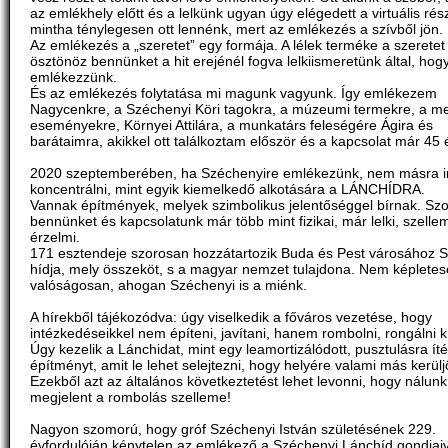
az emlékhely előtt és a lelkünk ugyan úgy elégedett a virtuális rész
mintha ténylegesen ott lennénk, mert az emlékezés a szívből jön.
Az emlékezés a „szeretet” egy formája. A lélek terméke a szeretet
ösztönöz bennünket a hit erejénél fogva lelkiismeretünk által, hog
emlékezzünk.
És az emlékezés folytatása mi magunk vagyunk. Így emlékezem
Nagycenkre, a Széchenyi Köri tagokra, a múzeumi termekre, a me
eseményekre, Környei Attilára, a munkatárs feleségére Ágira és
barátaimra, akikkel ott találkoztam először és a kapcsolat már 45 é
2020 szeptemberében, ha Széchenyire emlékezünk, nem másra i
koncentrálni, mint egyik kiemelkedő alkotására a LÁNCHÍDRA.
Vannak építmények, melyek szimbolikus jelentőséggel bírnak. Szo
bennünket és kapcsolatunk már több mint fizikai, már lelki, szelle
érzelmi.
171 esztendeje szorosan hozzátartozik Buda és Pest városához 
hídja, mely összeköt, s a magyar nemzet tulajdona. Nem képletes
valóságosan, ahogan Széchenyi is a miénk.
A hírekből tájékozódva: úgy viselkedik a főváros vezetése, hogy
intézkedéseikkel nem építeni, javítani, hanem rombolni, rongálni k
Úgy kezelik a Lánchidat, mint egy leamortizálódott, pusztulásra íté
építményt, amit le lehet selejtezni, hogy helyére valami más kerülj
Ezekből azt az általános következtetést lehet levonni, hogy nálunk
megjelent a rombolás szelleme!
Nagyon szomorú, hogy gróf Széchenyi István születésének 229.
évfordulóján kénytelen az emlékező a Széchenyi Lánchíd gondjaiv