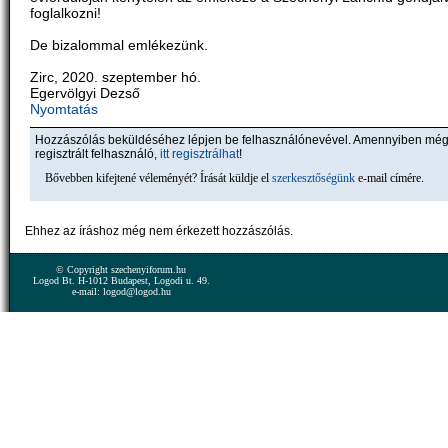
foglalkozni!
De bizalommal emlékezünk.
Zirc, 2020. szeptember hó.
Egervölgyi Dezső
Nyomtatás
Hozzászólás beküldéséhez lépjen be felhasználónevével. Amennyiben mé
regisztrált felhasználó,
itt regisztrálhat
!
Bővebben kifejtené véleményét? Írását küldje el
szerkesztőségünk
e-mail címére.
Ehhez az íráshoz még nem érkezett hozzászólás.
© Copyright szechenyiforum.hu
Logod Bt. H-1012 Budapest, Logodi u. 49.
e-mail: logod@logod.hu