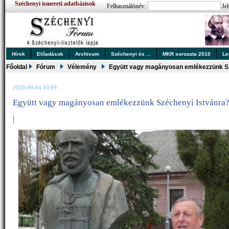
Széchenyi ismereti adatbázisok
Felhasználónév:
Jel
Hírek
Előadások
Archivum
Széchenyi és ...
MKR sorozata 2010
Le
Főoldal
Fórum
Vélemény
Együtt vagy magányosan emlékezzünk Sz
2020-09-04 10:09
Együtt vagy magányosan emlékezzünk Széchenyi Istvánra
|