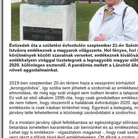
Évtizedek óta a születési évfordulón szeptember 21-én Széc
Istvánra emlékeznek a magyarok világszerte. Hol fényes, hol
körülmények között szavalnak verseket, emlékeznek kiválósá
emlékhelyein virággal tisztelegnek a legnagyobb magyar előt
2020. különleges esztendő. A pandémia mellett a Lánchíd áll
növeli aggodalmainkat.
2019-ben szeptember 20-án tértem haza a veszprémi kórházból
„lerongyolódva”, így szóba sem jöhetett a szobornál az emlékbes
elmondása, de még egy szál virágot sem tudtam lerakni a talapzat
Ez volt az első alkalom 1995-óta, hogy csak gondolatban emléke
de nem hittem, hogy részemről a halálának évfordulóján 2020. ápri
emlékezés is csak írásban történhet meg. Egyrészt a betegség, m
járvány tette lehetetlenné a közösségi zarándoklatot a szoborhoz.
És a mostani járvány újboli fellobbanása az egészségügyi előírás
betartása ismételten karanténba zár bennünket és az emlékezésün
Lehet úgy is emlékezni - vígasztalom magamat -, hogy csak szel
vesz részt a tőlünk távol lévő emlékhelyeken. Ott állunk a szobor, a