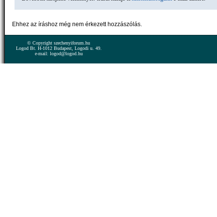
Ehhez az íráshoz még nem érkezett hozzászólás.
© Copyright szechenyiforum.hu
Logod Bt. H-1012 Budapest, Logodi u. 49.
e-mail: logod@logod.hu