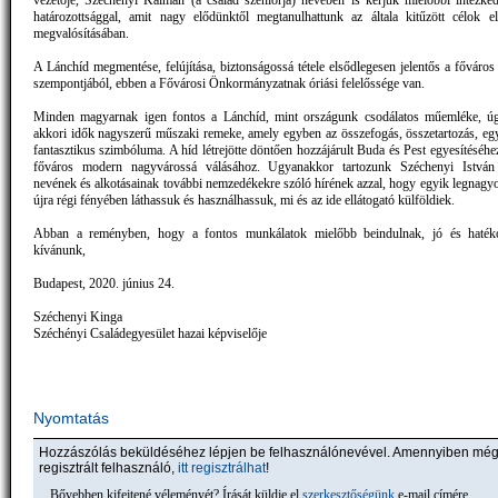
vezetője, Széchényi Kálmán (a család szeniorja) nevében is kérjük mielőbbi intézked
határozottsággal, amit nagy elődünktől megtanulhattunk az általa kitűzött célok e
megvalósításában.
A Lánchíd megmentése, felújítása, biztonságossá tétele elsődlegesen jelentős a főváros
szempontjából, ebben a Fővárosi Önkormányzatnak óriási felelőssége van.
Minden magyarnak igen fontos a Lánchíd, mint országunk csodálatos műemléke, úg
akkori idők nagyszerű műszaki remeke, amely egyben az összefogás, összetartozás, e
fantasztikus szimbóluma. A híd létrejötte döntően hozzájárult Buda és Pest egyesítéséhe
főváros modern nagyvárossá válásához. Ugyanakkor tartozunk Széchenyi István
nevének és alkotásainak további nemzedékekre szóló hírének azzal, hogy egyik legnagyo
újra régi fényében láthassuk és használhassuk, mi és az ide ellátogató külföldiek.
Abban a reményben, hogy a fontos munkálatok mielőbb beindulnak, jó és haté
kívánunk,
Budapest, 2020. június 24.
Széchenyi Kinga
Széchényi Családegyesület hazai képviselője
Nyomtatás
Hozzászólás beküldéséhez lépjen be felhasználónevével. Amennyiben mé
regisztrált felhasználó,
itt regisztrálhat
!
Bővebben kifejtené véleményét? Írását küldje el
szerkesztőségünk
e-mail címére.