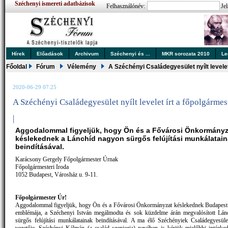
Széchenyi ismereti adatbázisok
Felhasználónév:
Jel
Hírek
Előadások
Archivum
Széchenyi és ...
MKR sorozata 2010
Le
Főoldal
Fórum
Vélemény
A Széchényi Családegyesület nyílt levele
2020-06-29 07:25
A Széchényi Családegyesület nyílt levelet írt a főpolgárme
|
Aggodalommal figyeljük, hogy Ön és a Fővárosi Önkormányz
késlekednek a Lánchíd nagyon sürgős felújítási munkálatai
beindításával.
Karácsony Gergely Főpolgármester Úrnak
Főpolgármesteri Iroda
1052 Budapest, Városház u. 9-11.
Főpolgármester Úr!
Aggodalommal figyeljük, hogy Ön és a Fővárosi Önkormányzat késlekednek Budapest
emblémája, a Széchenyi István megálmodta és sok küzdelme árán megvalósított Lán
sürgős felújítási munkálatainak beindításával. A ma élő Széchényiek Családegyesül