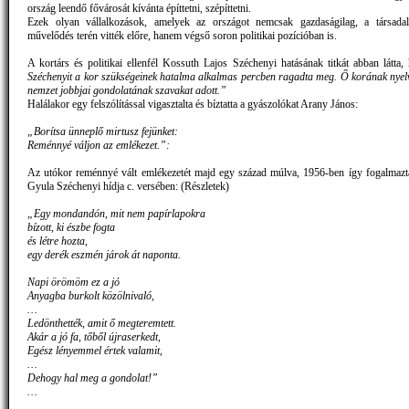
ország leendő fővárosát kívánta építtetni, szépíttetni.
Ezek olyan vállalkozások, amelyek az országot nemcsak gazdaságilag, a társad
művelődés terén vitték előre, hanem végső soron politikai pozícióban is.
A kortárs és politikai ellenfél Kossuth Lajos Széchenyi hatásának titkát abban látta
Széchenyit a kor szükségeinek hatalma alkalmas percben ragadta meg. Ő korának nyelv
nemzet jobbjai gondolatának szavakat adott.”
Halálakor egy felszólítással vigasztalta és bíztatta a gyászolókat Arany János:
„Borítsa ünneplő mirtusz fejünket:
Reménnyé váljon az emlékezet.”:
Az utókor reménnyé vált emlékezetét majd egy század múlva, 1956-ben így fogalmazt
Gyula Széchenyi hídja c. versében: (Részletek)
„Egy mondandón, mit nem papírlapokra
bízott, ki észbe fogta
és létre hozta,
egy derék eszmén járok át naponta.
Napi örömöm ez a jó
Anyagba burkolt közölnivaló,
…
Ledönthették, amit ő megteremtett.
Akár a jó fa, tőből újraserkedt,
Egész lényemmel értek valamit,
…
Dehogy hal meg a gondolat!”
…