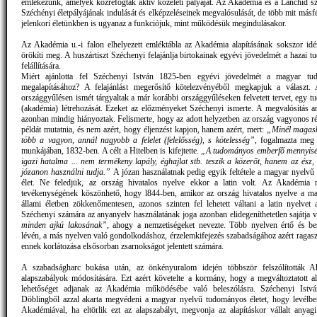
emlékezünk, amelyek közrefogták aktív közéleti pályáját. Az Akadémia és a Lánchíd sz
Széchényi életpályájának indulását és elképzeléseinek megvalósulását, de több mit másf
jelenkori életünkben is ugyanaz a funkciójuk, mint működésük megindulásakor.
Az Akadémia u.-i falon elhelyezett emléktábla az Akadémia alapításának sokszor idéze
örökíti meg. A huszártiszt Széchenyi felajánlja birtokainak egyévi jövedelmét a hazai t
felállítására.
Miért ajánlotta fel Széchenyi István 1825-ben egyévi jövedelmét a magyar tud
megalapításához? A felajánlást megerősítő kötelezvényéből megkapjuk a választ.
országgyűlésen ismét tárgyaltak a már korábbi országgyűléseken felvetett tervet, egy t
(akadémia) létrehozását. Ezeket az előzményeket Széchenyi ismerte. A megvalósítás an
azonban mindig hiányoztak. Felismerte, hogy az adott helyzetben az ország vagyonos ré
példát mutatnia, és nem azért, hogy éljenzést kapjon, hanem azért, mert:
„Minél magasb 
több a vagyon, annál nagyobb a felelet (felelősség), s kötelesség”
, fogalmazta meg 
munkájában, 1832-ben. A célt a Hitelben is kifejtette.
„A tudományos emberfő mennyisé
igazi hatalma ... nem termékeny lapály, éghajlat stb. teszik a közerőt, hanem az ész,
józanon használni tudja.”
A józan használatnak pedig egyik feltétele a magyar nyelv
élet. Ne feledjük, az ország hivatalos nyelve ekkor a latin volt. Az Akadémia 
tevékenységének köszönhető, hogy l844-ben, amikor az ország hivatalos nyelve a mag
állami életben zökkenőmentesen, azonos szinten fel lehetett váltani a latin nyelvet 
Széchenyi számára az anyanyelv használatának joga azonban elidegeníthetetlen sajátja 
minden ajkú lakosának”
, ahogy a nemzetiségeket nevezte. Több nyelven értő és b
lévén, a más nyelven való gondolkodáshoz, érzelemkifejezés szabadságához azért ragasz
ennek korlátozása elsősorban zsarnokságot jelentett számára.
A szabadságharc bukása után, az önkényuralom idején többször felszólították A
alapszabályok módosítására. Ezt azért követelte a kormány, hogy a megváltoztatott a
lehetőséget adjanak az Akadémia működésébe való beleszólásra. Széchenyi Istv
Döblingből azzal akarta megvédeni a magyar nyelvű tudományos életet, hogy levélbe
Akadémiával, ha eltörlik ezt az alapszabályt, megvonja az alapításkor vállalt anyagi