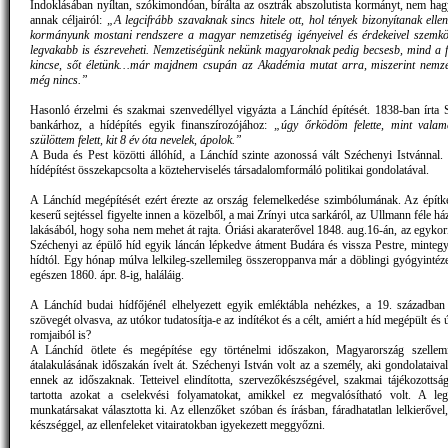
Indoklásában nyíltan, szókimondóan, bírálta az osztrák abszolutista kormányt, nem hag
annak céljairól:
„A legcifrább szavaknak sincs hitele ott, hol tények bizonyítanak elle
kormányunk mostani rendszere a magyar nemzetiség igényeivel és érdekeivel szemköz
legvakabb is észreveheti. Nemzetiségünk nekünk magyaroknak pedig becsesb, mind a 
kincse, sőt életünk…már majdnem csupán az Akadémia mutat arra, miszerint nemzet
még nincs.”
Hasonló érzelmi és szakmai szenvedéllyel vigyázta a Lánchíd építését. 1838-ban írta
bankárhoz, a hídépítés egyik finanszírozójához:
„úgy őrködöm felette, mint valame
szülöttem felett, kit 8 év óta nevelek, ápolok.”
A Buda és Pest közötti állóhíd, a Lánchíd szinte azonossá vált Széchenyi Istvánnal.
hídépítést összekapcsolta a közteherviselés társadalomformáló politikai gondolatával.
A Lánchíd megépítését ezért érezte az ország felemelkedése szimbólumának. Az építke
keserű sejtéssel figyelte innen a közelből, a mai Zrínyi utca sarkáról, az Ullmann féle há
lakásából, hogy soha nem mehet át rajta. Óriási akaraterővel 1848. aug.16-án, az egyko
Széchenyi az épülő híd egyik láncán lépkedve átment Budára és vissza Pestre, minteg
hídtól. Egy hónap múlva lelkileg-szellemileg összeroppanva már a döblingi gyógyintézet
egészen 1860. ápr. 8-ig, haláláig.
A Lánchíd budai hídfőjénél elhelyezett egyik emléktábla nehézkes, a 19. században
szövegét olvasva, az utókor tudatosítja-e az indítékot és a célt, amiért a híd megépült és ú
romjaiból is?
A Lánchíd ötlete és megépítése egy történelmi időszakon, Magyarország szellemi
átalakulásának időszakán ívelt át. Széchenyi István volt az a személy, aki gondolataival
ennek az időszaknak. Tetteivel elindította, szervezőkészségével, szakmai tájékozottság
tartotta azokat a cselekvési folyamatokat, amikkel ez megvalósítható volt. A le
munkatársakat választotta ki. Az ellenzőket szóban és írásban, fáradhatatlan lelkierővel
készséggel, az ellenfeleket vitairatokban igyekezett meggyőzni.