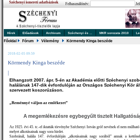
Széchenyi ismereti adatbázisok
Felhasználónév:
Jel
Hírek
Előadások
Archivum
Széchenyi és ...
MKR sorozata 2010
Le
Főoldal
Fórum
Vélemény
Körmendy Kinga beszéde
2018-02-05 09:59
Körmendy Kinga beszéde
|
Elhangzott 2007. ápr. 5-én az Akadémia előtti Széchenyi szob
halálának 147-dik évfordulóján az Országos Széchenyi Kör ál
szervezett koszorúzáson.
„Reménnyé váljon az emlékezet”
A megemlékezésre egybegyűlt tisztelt Hallgatósá
Az 1925. évi 45. tc.-el iktatták törvénybe Széchenyi István gróf nevének el nem múlható
melyet alkotásainak nagy sora hirdet.
Szobránál, halála 147. évfordulóján „alkotásainak nagy sorából” annak a kettőne