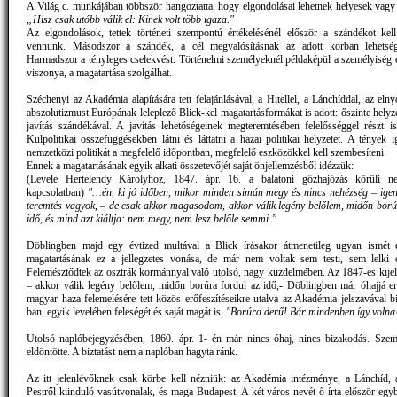
A Világ c. munkájában többször hangoztatta, hogy elgondolásai lehetnek helyesek vagy 
„Hisz csak utóbb válik el: Kinek volt több igaza."
Az elgondolások, tettek történeti szempontú értékelésénél először a szándékot kel
vennünk. Másodszor a szándék, a cél megvalósításnak az adott korban lehetség
Harmadszor a tényleges cselekvést. Történelmi személyeknél példaképül a személyiség 
viszonya, a magatartása szolgálhat.
Széchenyi az Akadémia alapítására tett felajánlásával, a Hitellel, a Lánchíddal, az el
abszolutizmust Európának leleplező Blick-kel magatartásformákat is adott: őszinte helyze
javítás szándékával. A javítás lehetőségeinek megteremtésében felelősséggel részt is
Külpolitikai összefüggésekben látni és láttatni a hazai politikai helyzetet. A tények 
nemzetközi politikát a megfelelő időpontban, megfelelő eszközökkel kell szembesíteni.
Ennek a magatartásának egyik alkati összetevőjét saját önjellemzésből idézzük:
(Levele Hertelendy Károlyhoz, 1847. ápr. 16. a balatoni gőzhajózás körüli ne
kapcsolatban)
"…én, ki jó időben, mikor minden simán megy és nincs nehézség – ige
teremtés vagyok, – de csak akkor magasodom, akkor válik legény belőlem, midőn ború
idő, és mind azt kiáltja: nem megy, nem lesz belőle semmi.”
Döblingben majd egy évtized multával a Blick írásakor átmenetileg ugyan ismét e
magatartásának ez a jellegzetes vonása, de már nem voltak sem testi, sem lelki er
Felemésztődtek az osztrák kormánnyal való utolsó, nagy küzdelmében. Az 1847-es kije
– akkor válik legény belőlem, midőn borúra fordul az idő,- Döblingben már óhajjá erő
magyar haza felemelésére tett közös erőfeszítéseikre utalva az Akadémia jelszavával bi
ban, egyik levelében feleségét és saját magát is.
"Borúra derű! Bár mindenben így volna
Utolsó naplóbejegyzésében, 1860. ápr. 1- én már nincs óhaj, nincs bizakodás. Szem
eldöntötte. A biztatást nem a naplóban hagyta ránk.
Az itt jelenlévőknek csak körbe kell nézniük: az Akadémia intézménye, a Lánchíd, 
Pestről kiinduló vasútvonalak, és maga Budapest. A két város nevét ő írta először egyb