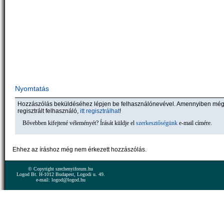
Nyomtatás
Hozzászólás beküldéséhez lépjen be felhasználónevével. Amennyiben mé
regisztrált felhasználó,
itt regisztrálhat
!
Bővebben kifejtené véleményét? Írását küldje el
szerkesztőségünk
e-mail címére.
Ehhez az íráshoz még nem érkezett hozzászólás.
© Copyright szechenyiforum.hu
Logod Bt. H-1012 Budapest, Logodi u. 49.
e-mail: logod@logod.hu