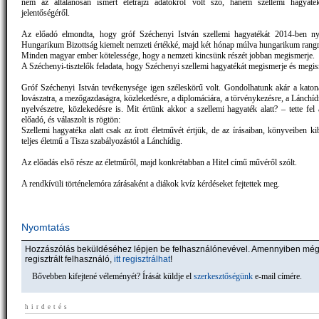
nem az általánosan ismert életrajzi adatokról volt szó, hanem szellemi hagyaték
jelentőségéről.
Az előadó elmondta, hogy gróf Széchenyi István szellemi hagyatékát 2014-ben nyi
Hungarikum Bizottság kiemelt nemzeti értékké, majd két hónap múlva hungarikum rangra
Minden magyar ember kötelessége, hogy a nemzeti kincsünk részét jobban megismerje.
A Széchenyi-tisztelők feladata, hogy Széchenyi szellemi hagyatékát megismerje és megis
Gróf Széchenyi István tevékenysége igen széleskörű volt. Gondolhatunk akár a katona
lovászatra, a mezőgazdaságra, közlekedésre, a diplomáciára, a törvénykezésre, a Lánchídr
nyelvészetre, közlekedésre is. Mit értünk akkor a szellemi hagyaték alatt? – tette fel
előadó, és válaszolt is rögtön:
Szellemi hagyatéka alatt csak az írott életművét értjük, de az írásaiban, könyveiben k
teljes életmű a Tisza szabályozástól a Lánchídig.
Az előadás első része az életműről, majd konkrétabban a Hitel című művéről szólt.
A rendkívüli történelemóra zárásaként a diákok kvíz kérdéseket fejtettek meg.
Nyomtatás
Hozzászólás beküldéséhez lépjen be felhasználónevével. Amennyiben mé
regisztrált felhasználó,
itt regisztrálhat
!
Bővebben kifejtené véleményét? Írását küldje el
szerkesztőségünk
e-mail címére.
hirdetés