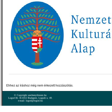
Ehhez az íráshoz még nem érkezett hozzászólás.
© Copyright szechenyiforum.hu
Logod Bt. H-1012 Budapest, Logodi u. 49.
e-mail: logod@logod.hu