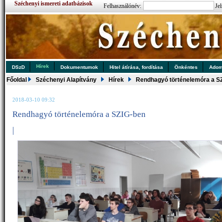
Széchenyi ismereti adatbázisok
Felhasználónév:
Jel
Hírek
DSzD
Dokumentumok
Hitel átírása, fordítása
Önkéntes
Ado
Főoldal
Széchenyi Alapítvány
Hírek
Rendhagyó történelemóra a S
2018-03-10 09:32
Rendhagyó történelemóra a SZIG-ben
|