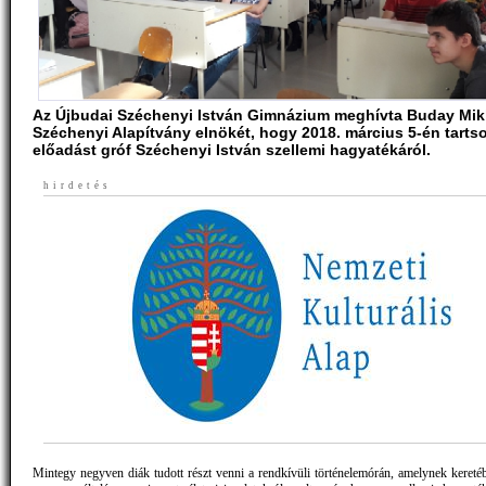
Az Újbudai Széchenyi István Gimnázium meghívta Buday Mik
Széchenyi Alapítvány elnökét, hogy 2018. március 5-én tarts
előadást gróf Széchenyi István szellemi hagyatékáról.
hirdetés
Mintegy negyven diák tudott részt venni a rendkívüli történelemórán, amelynek keretéb