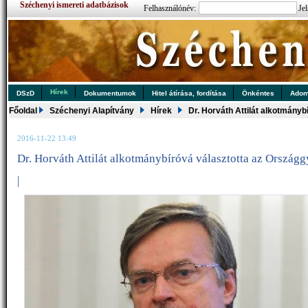
Széchenyi ismereti adatbázisok
Felhasználónév:
Jel
Hírek
DSzD
Dokumentumok
Hitel átírása, fordítása
Önkéntes
Ado
Főoldal
Széchenyi Alapítvány
Hírek
Dr. Horváth Attilát alkotmányb
2016-11-22 13:49
Dr. Horváth Attilát alkotmánybíróvá választotta az Országg
|