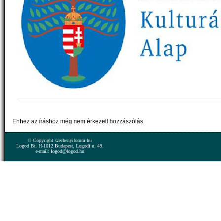
Ehhez az íráshoz még nem érkezett hozzászólás.
© Copyright szechenyiforum.hu
Logod Bt. H-1012 Budapest, Logodi u. 49.
e-mail: logod@logod.hu