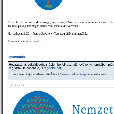
A Széchenyi Fórum szerkesztősége, az olvasók, a Széchenyi-tisztelők nevében szeretette
szakmai pályájának magas elismerését jelentő kinevezéshez.
Horváth Attilát 2014-ben a Széchenyi Társaság díjával tüntették ki.
A laudációja
itt olvasható>>
Nyomtatás
Hozzászólás beküldéséhez lépjen be felhasználónevével. Amennyiben mé
regisztrált felhasználó,
itt regisztrálhat
!
Bővebben kifejtené véleményét? Írását küldje el
szerkesztőségünk
e-mail címére.
hirdetés