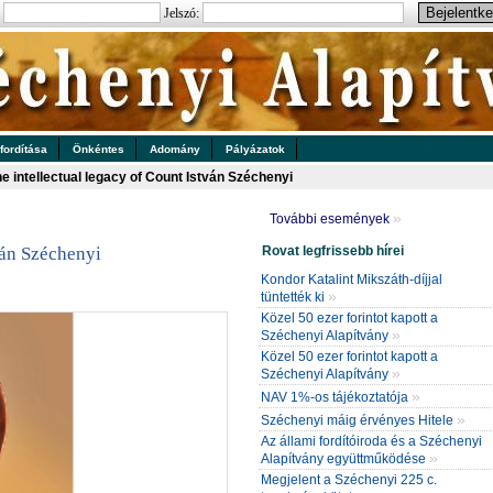
:
Jelszó:
 fordítása
Önkéntes
Adomány
Pályázatok
e intellectual legacy of Count István Széchenyi
»
További események
Rovat legfrissebb hírei
ván Széchenyi
Kondor Katalint Mikszáth-díjjal
»
tüntették ki
Közel 50 ezer forintot kapott a
»
Széchenyi Alapítvány
Közel 50 ezer forintot kapott a
»
Széchenyi Alapítvány
»
NAV 1%-os tájékoztatója
»
Széchenyi máig érvényes Hitele
Az állami fordítóiroda és a Széchenyi
»
Alapítvány együttműködése
Megjelent a Széchenyi 225 c.