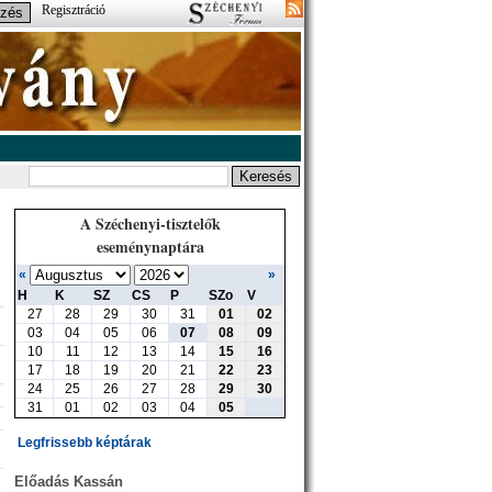
Regisztráció
A Széchenyi-tisztelők
eseménynaptára
«
»
H
K
SZ
CS
P
SZo
V
27
28
29
30
31
01
02
03
04
05
06
07
08
09
10
11
12
13
14
15
16
17
18
19
20
21
22
23
24
25
26
27
28
29
30
31
01
02
03
04
05
Legfrissebb képtárak
Előadás Kassán