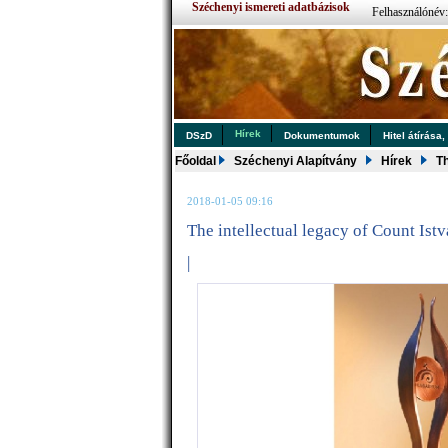
Széchenyi ismereti adatbázisok
Felhasználónév
Hírek
DSzD
Dokumentumok
Hitel átírása,
Főoldal
Széchenyi Alapítvány
Hírek
Th
2018-01-05 09:16
The intellectual legacy of Count Ist
|