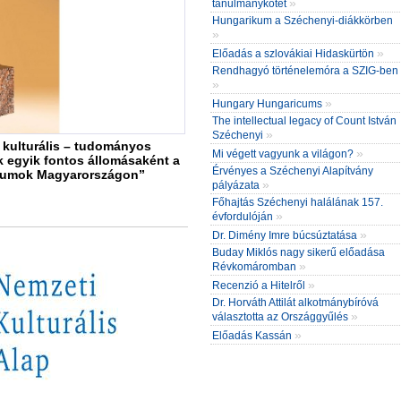
»
tanulmánykötet
Hungarikum a Széchenyi-diákkörben
»
»
Előadás a szlovákiai Hidaskürtön
Rendhagyó történelemóra a SZIG-ben
»
»
Hungary Hungaricums
The intellectual legacy of Count István
»
Széchenyi
kulturális – tudományos
»
Mi végett vagyunk a világon?
 egyik fontos állomásaként a
Érvényes a Széchenyi Alapítvány
ikumok Magyarországon”
»
pályázata
Főhajtás Széchenyi halálának 157.
»
évfordulóján
»
Dr. Dimény Imre búcsúztatása
Buday Miklós nagy sikerű előadása
»
Révkomáromban
»
Recenzió a Hitelről
Dr. Horváth Attilát alkotmánybíróvá
»
választotta az Országgyűlés
»
Előadás Kassán