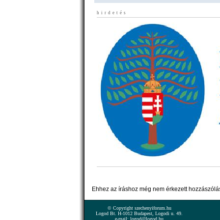
hirdetés
Ehhez az íráshoz még nem érkezett hozzászólá
© Copyright szechenyiforum.hu
Logod Bt. H-1012 Budapest, Logodi u. 49.
e-mail: logod@logod.hu