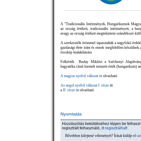
A "Tradicionális Intézmények, Hungarikumok Magya
az ország értékeit, tradicionális intézményeit, a h
avagy az ország értékeit megtekinteni szándékozó kül
A szerkesztők örömmel tapasztalták a nagyfokú érdek
gazdasági élete iránt és ennek megfelelően készülnek a
összkép kialakítására.
Felkérték Buday Miklóst a Széchenyi Alapítvány
hagyatéka című kiemelt nemzeti érték (hungarikum) an
A magyar nyelvű változat itt
olvasható.
Az angol nyelvű változat I. része
itt
a
II. része it
t olvasható.
Nyomtatás
Hozzászólás beküldéséhez lépjen be felhas
regisztrált felhasználó,
itt regisztrálhat
!
Bővebben kifejtené véleményét? Írását küldje el
sz