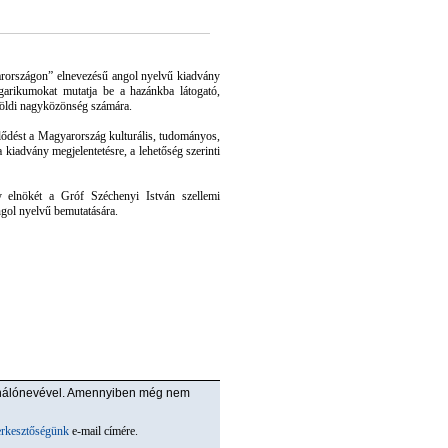
rországon” elnevezésű angol nyelvű kiadvány
ungarikumokat mutatja be a hazánkba látogató,
földi nagyközönség számára.
lődést a Magyarország kulturális, tudományos,
 kiadvány megjelentetésre, a lehetőség szerinti
 elnökét a Gróf Széchenyi István szellemi
gol nyelvű bemutatására.
ználónevével. Amennyiben még nem
erkesztőségünk
e-mail címére.