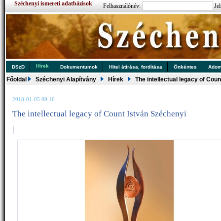
Széchenyi ismereti adatbázisok
Felhasználónév:
Jel
Hírek
DSzD
Dokumentumok
Hitel átírása, fordítása
Önkéntes
Ado
Főoldal
Széchenyi Alapítvány
Hírek
The intellectual legacy of Cou
2018-01-05 09:16
The intellectual legacy of Count István Széchenyi
|