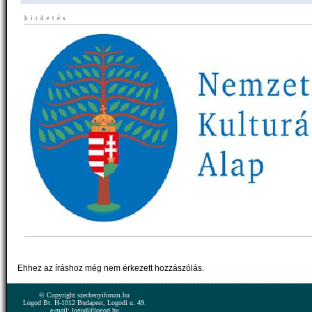
hirdetés
Ehhez az íráshoz még nem érkezett hozzászólás.
© Copyright szechenyiforum.hu
Logod Bt. H-1012 Budapest, Logodi u. 49.
e-mail: logod@logod.hu