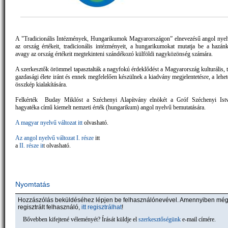
A "Tradicionális Intézmények, Hungarikumok Magyarországon” elnevezésű angol nye
az ország értékeit, tradicionális intézményeit, a hungarikumokat mutatja be a hazánk
avagy az ország értékeit megtekinteni szándékozó külföldi nagyközönség számára.
A szerkesztők örömmel tapasztalták a nagyfokú érdeklődést a Magyarország kulturális,
gazdasági élete iránt és ennek megfelelően készülnek a kiadvány megjelentetésre, a lehet
összkép kialakítására.
Felkérték Buday Miklóst a Széchenyi Alapítvány elnökét a Gróf Széchenyi Istv
hagyatéka című kiemelt nemzeti érték (hungarikum) angol nyelvű bemutatására.
A magyar nyelvű változat itt
olvasható.
Az angol nyelvű változat I. része
itt
a
II. része it
t olvasható.
Nyomtatás
Hozzászólás beküldéséhez lépjen be felhasználónevével. Amennyiben mé
regisztrált felhasználó,
itt regisztrálhat
!
Bővebben kifejtené véleményét? Írását küldje el
szerkesztőségünk
e-mail címére.