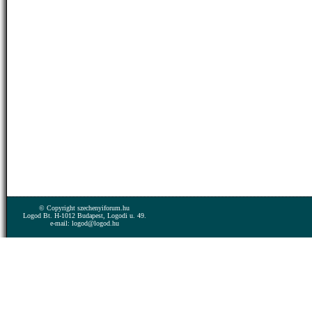
© Copyright szechenyiforum.hu
Logod Bt. H-1012 Budapest, Logodi u. 49.
e-mail: logod@logod.hu