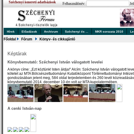
Széchenyi ismereti adatbázisok
Felhasználónév:
Jel
Hírek
Előadások
Archivum
Széchenyi és ...
MKR sorozata 2010
Le
Főoldal
Fórum
Könyv- és cikkajánló
Képtárak
Könyvbemutató: Széchenyi István válogatott levelei
A könyv címe: „Ezt köztünk! Isten áldja!” Alcím: Széchenyi István válogatott leve
kötetet az MTA Bölcsészettudományi Kutatóközpont Történettudományi Intézet
gondozásában jelent meg, 584 oldal terjedelemben és 260 levél közreadásáva
könyvbemutató 2014. december 10-én volt az MTA kupolatermében.
A cenki István-nap