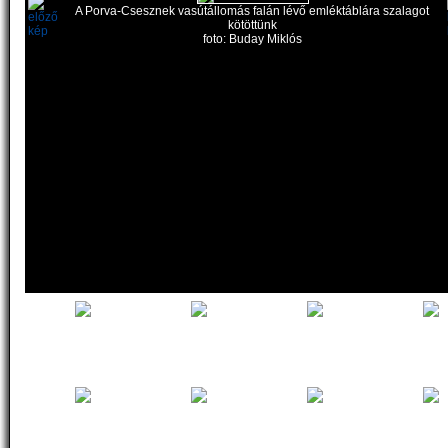
A Porva-Csesznek vasútállomás falán lévő emléktáblára szalagot
kötöttünk
foto: Buday Miklós