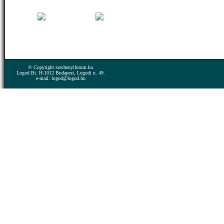
© Copyright szechenyiforum.hu
Logod Bt. H-1012 Budapest, Logodi u. 49.
e-mail: logod@logod.hu