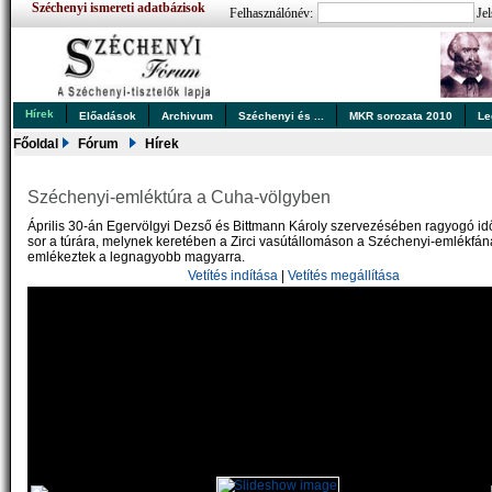
Széchenyi ismereti adatbázisok
Felhasználónév:
Jel
Hírek
Előadások
Archivum
Széchenyi és ...
MKR sorozata 2010
Le
Főoldal
Fórum
Hírek
Széchenyi-emléktúra a Cuha-völgyben
Április 30-án Egervölgyi Dezső és Bittmann Károly szervezésében ragyogó id
sor a túrára, melynek keretében a Zirci vasútállomáson a Széchenyi-emlékfán
emlékeztek a legnagyobb magyarra.
Vetítés indítása
|
Vetítés megállítása