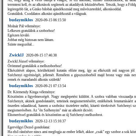
Az, hogy amíg a vírus bántja a világot, Te ezt alkottad, biztató mindenkinek, az akad
teremteni kell, és az alkotások segítenek az akadályok leküzdésében. Tetszik, hogy a Föl
legöregebb fát, a Ginko bilobát ajándékoznád meg művészeteddel, alkotásoddal.
Gratulálok. Csodálatos alkotást ajándékoztál a világnak.
budaymiklos
2020-09-15 06:15:50
Molnár Pál véleménye:
Lelkesen gratulálok a szoborhoz!
Egészen kiváló.
Jobbat még biztosan nem láttam.
Szinte megszólal...
ZwicklJ
2020-09-15 17:46:38
Zwickl József véleménye:
Örömmel gratulálok a mellszoborhoz!
Elkészítését alapos, körültekintő kutatás előzte meg, így az elkészült mű nagyon jól 
Széchenyi egyéniségét, jellemét. Remélem a gipszszoborból majd bronz vagy más ne
remek és maradandó alkotás születik!
budaymiklos
2020-09-21 07:13:54
Dr. Körmendy Kinga véleménye:
Köszönöm a figyelmességét. Nagy meglepetést küldött. A szobra valóban visszaadja 
Széchenyit, akinek gondolataiért, tetteinek megismertetéséért, emlékének fenntartásáért 
önzetlen odaadással, hanem a szobrász tiszteletre méltó, kitartó törekvését Széchenyi s
megismerésében. Az "én Széhenyim" már az alkotót dicséri.
Elismeréssel gratulálok és köszöntöm az új Széchenyi mellszobrot.
budaymiklos
2020-12-13 15:16:37
Egervölgyi Dezső gondolatai:
Ha első ránézésre nincs ami megfogja az ember lelkét, akkor „csak” egy szobor a sok köz