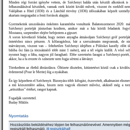
Minden régi forrást igénybe vettem, de Széchenyi halála után készült alkotások is
felhasználásával készültek, vannak ezek között kiváló művek, viszont én ezekből nem
Valójában a Hitel (1830) és a Lánchíd törvény (1836) időszakában képzelt személyé
akartam megragadni a fenti források alapján.
Gyermekeink unszolására önkéntes karanténba vonultunk Balatonszemesre 2020. már
Széchenyi portréját júniusban kezdtem, amikor már a ház körüli feladatok fogyó
Mostanra, szeptember elejére befejeztem a gipszet.
A soron következő feladat, hogy nemes anyagba átmásoljam Széchenyi gróf portréjá
öntetéshez nincs pénzem. A kőfaragáshoz, bár a szerszámaim megvannak, de nin
márványom, viszont van – feltehetően Széchenyi idejében a Pölöskei kastély előtt ül
bilóba ősi fám (a törzsátmérő több mint 1 méter), ami a tél végén kidőlt. A véső se
nyomot hagy a fába, nagyon jól faragható. Ebbe szeretném faragni a Széchenyi-portét,
akkor, ha a fa erezete és színezete nem fogja sérteni a látványt.
Törekedtem az élethű ábrázolásra. Öltözete dísztelen, kitüntetései közül csak a kiváló
érdemrend (Pour le Merite) lóg a nyakában.
Én így képzeltem el Széchenyit. Bizonyára több kifogást, észrevételt, alkalmasint elisme
a mű közszemlére adása, hiszen nem vagyok elismert művész, akiknél még a torz
„artisztikus” értéket, rangot kapnak.
Fogadják szeretettel.
Buday Miklós
Nyomtatás
Hozzászólás beküldéséhez lépjen be felhasználónevével. Amennyiben mé
regisztrált felhasználó,
itt regisztrálhat
!