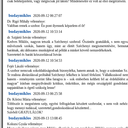
csak beleképzelem, vagy mégiscsak jól látom? Mindenesetre ez volt az első megérzésem.
budaymiklos
2020-09-12 06:27:07
Dr. Rigó Mihály véleménye:
Valóban remek a szobor. Én pont ilyennek képzelem el őt!
budaymiklos
2020-09-12 10:53:14
dr. Szijártó István véleménye:
Kedves Miklós, nagyon tetszik a Széchenyi szobrod. Őszintén gratulálok, s nem egys
művésznek szokás, hanem úgy, mint az életét Széchenyi megismertetésére, bemutat
barátnak, aki áldozatos munkájával ad példát a minket követő nemzedékeknek.
Szeretettel és baráti kézszorítással István
budaymiklos
2020-09-12 10:54:53
Fejér László véleménye:
A szobor nemcsak sokoldalúságodnak bizonyítéka, hanem annak is, hogy a számtalan Sz. 
Te realista ábrázolással próbáltál Széchenyi lelkéhez is közel férkőzni. Vállalkozásod nem
hanem - reményeim szerint fába faragva is - sok emberben keltheti fel az érdeklődést 
magyar" írásban megnyilvánuló kritikus, önkritikus, ám mégis országépítő gondolatai
napjainkban is égető szükség lenne!
budaymiklos
2020-09-13 06:25:58
Dr. Kőrösi Mária véleménye:
Többször is megnéztem szép, egyéni felfogásban készített szobrodat, s nem volt nehéz
hogy mennyi tudással, szeretettel,gondoskodással készítetted...
Szívből GRATULÁLOK!
budaymiklos
2020-09-13 13:08:45
Kolozsi Gyula véleménye: