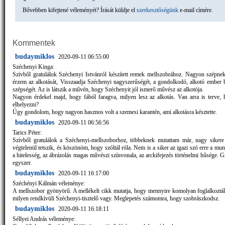
Bővebben kifejtené véleményét? Írását küldje el
szerkesztőségünk
e-mail címére.
Kommentek
budaymiklos
2020-09-11 06:55:00
Széchenyi Kinga:
Szívből gratulálok Széchenyi Istvánról készített remek mellszobrához. Nagyon szépnek
érzem az alkotását, Visszaadja Széchenyi nagyszerűségét, a gondolkodó, alkotó ember b
szépségét. Az is látszik a művén, hogy Széchenyit jól ismerő művész az alkotója.
Nagyon érdekel majd, hogy fából faragva, milyen lesz az alkotás. Van arra is terve, 
elhelyezni?
Úgy gondolom, hogy nagyon hasznos volt a szemesi karantén, ami alkotásra késztette.
budaymiklos
2020-09-11 06:56:56
Tarics Péter:
Szívből gratulálok a Széchenyi-mellszoborhoz, többeknek mutattam már, nagy siker
végtelenül tetszik, és köszönöm, hogy szóltál róla. Nem is a siker az igazi szó erre a m
a hitelesség, az ábrázolás magas művészi színvonala, az arckifejezés történelmi hűsége. 
egyszer.
budaymiklos
2020-09-11 16:17:00
Széchényi Kálmán véleménye:
A mellszobor gyönyörű. A mellékelt cikk mutatja, hogy mennyire komolyan foglalkoztál
milyen rendkívüli Széchenyi-tisztelő vagy. Meglepetés számomra, hogy szobrászkodsz.
budaymiklos
2020-09-11 16:18:11
Séllyei András véleménye: