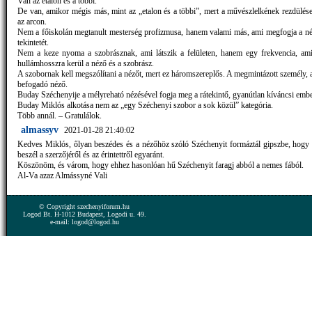
Van az etalon és a többi.
De van, amikor mégis más, mint az „etalon és a többi”, mert a művészlelkének rezdülése 
az arcon.
Nem a főiskolán megtanult mesterség profizmusa, hanem valami más, ami megfogja a né
tekintetét.
Nem a keze nyoma a szobrásznak, ami látszik a felületen, hanem egy frekvencia, ami
hullámhosszra kerül a néző és a szobrász.
A szobornak kell megszólítani a nézőt, mert ez háromszereplős. A megmintázott személy, 
befogadó néző.
Buday Széchenyije a mélyreható nézésével fogja meg a rátekintő, gyanútlan kíváncsi embe
Buday Miklós alkotása nem az „egy Széchenyi szobor a sok közül” kategória.
Több annál. – Gratulálok.
almassyv
2021-01-28 21:40:02
Kedves Miklós, őlyan beszédes és a nézőhöz szóló Széchenyit formáztál gipszbe, hogy
beszél a szerzőjéről és az érintettről egyaránt.
Köszönöm, és várom, hogy ehhez hasonlóan hű Széchenyit faragj abból a nemes fából.
Al-Va azaz Almássyné Vali
© Copyright szechenyiforum.hu
Logod Bt. H-1012 Budapest, Logodi u. 49.
e-mail: logod@logod.hu