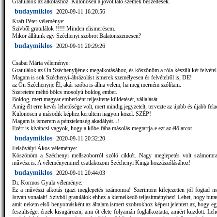
Gratulálok az alkotáshoz. Különösen a jövőt látó szemek beszédesek.
budaymiklos
2020-09-11 16:20:56
Kraft Péter véleménye:
Szívből gratulálok !!!!! Minden elismerésem.
Mikor állítunk egy Széchenyi szobrot Balatonszemesen?
budaymiklos
2020-09-11 20:29:26
Csabai Mária véleménye:
Gratulálok az Ön Széchenyijének megalkotásához, és köszönöm a róla készült két felvétel 
Magam is sok Széchenyi-ábrázolást ismerek személyesen és felvételről is, DE!
az Ön Széchenyije Él, akár szóba is állna velem, ha meg merném szólítani.
Szeretetre méltó bölcs mosolyú boldog ember.
Boldog, mert magyar emberként teljesítette küldetését, vállalását.
Amíg élt erre kevés lehetősége volt, mert mindig jegyzetelt, tervezte az újabb és újabb felad
Különösen a második képhez kerültem nagyon közel. SZÉP!
Magam is ismerem a pénztelenség akadályát...!
Ezért is kíváncsi vagyok, hogy a kőbe-fába másolás megtartja-e ezt az élő arcot.
budaymiklos
2020-09-11 20:32:20
Felsővályi Ákos véleménye:
Köszönöm a Széchenyi mellszoborról szóló cikkét. Nagy meglepetés volt számomra
művész is. A véleményemmel csatlakozom Széchenyi Kinga hozzászólásához!
budaymiklos
2020-09-11 20:44:03
Dr. Kormos Gyula véleménye:
Ez a művészi alkotás igazi meglepetés számomra! Szerintem kifejezetten jól fogtad 
István vonalait! Szívből gratulálok ehhez a kiemelkedő teljesítményhez! Lehet, hogy buta
amit nekem első benyomásként az általam ismert szobrokhoz képest jelentett az, hogy eg
feszültséget érzek kisugározni, ami őt élete folyamán foglalkoztatta, amiért küzdött. Le