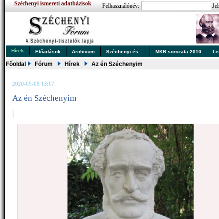
Széchenyi ismereti adatbázisok
Felhasználónév:
Jel
Hírek
Előadások
Archivum
Széchenyi és ...
MKR sorozata 2010
Le
Főoldal
Fórum
Hírek
Az én Széchenyim
2020-09-09 13:17
Az én Széchenyim
|