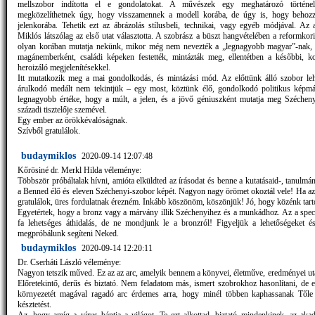
mellszobor indította el e gondolatokat. A művészek egy meghatározó történe
megközelíthetnek úgy, hogy visszamennek a modell korába, de úgy is, hogy behozz
jelenkorába. Tehetik ezt az ábrázolás stílusbeli, technikai, vagy egyéb módjával. Az
Miklós látszólag az első utat választotta. A szobrász a büszt hangvételében a reformkor
olyan korában mutatja nekünk, mikor még nem nevezték a „legnagyobb magyar”-nak, 
magánemberként, családi képeken festették, mintázták meg, ellentétben a későbbi, ko
heroizáló megjelenítésekkel.
Itt mutatkozik meg a mai gondolkodás, és mintázási mód. Az előttünk álló szobor le
árulkodó medált nem tekintjük – egy most, köztünk élő, gondolkodó politikus képm
legnagyobb értéke, hogy a múlt, a jelen, és a jövő géniuszként mutatja meg Széchen
századi tisztelője szemével.
Egy ember az örökkévalóságnak.
Szívből gratulálok.
budaymiklos
2020-09-14 12:07:48
Kőrösiné dr. Merkl Hilda véleménye:
Többször próbáltalak hívni, amióta elküldted az írásodat és benne a kutatásaid-, tanulm
a Benned élő és eleven Széchenyi-szobor képét. Nagyon nagy örömet okoztál vele! Ha az
gratulálok, üres fordulatnak érezném. Inkább köszönöm, köszönjük! Jó, hogy közénk tart
Egyetértek, hogy a bronz vagy a márvány illik Széchenyihez és a munkádhoz. Az a speci
fa lehetséges áthidalás, de ne mondjunk le a bronzról! Figyeljük a lehetőségeket é
megpróbálunk segíteni Neked.
budaymiklos
2020-09-14 12:20:11
Dr. Cserháti László véleménye:
Nagyon tetszik műved. Ez az az arc, amelyik bennem a könyvei, életműve, eredményei utá
Előretekintő, derűs és biztató. Nem feladatom más, ismert szobrokhoz hasonlítani, de ez
környezetét magával ragadó arc érdemes arra, hogy minél többen kaphassanak Tőle 
késztetést.