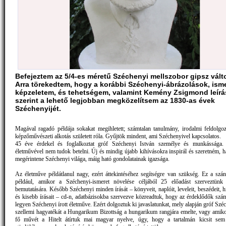
Befejeztem az 5/4-es méretű Széchenyi mellszobor gipsz válto
Arra törekedtem, hogy a korábbi Széchenyi-ábrázolások, ism
képzeletem, és tehetségem, valamint Kemény Zsigmond leírá
szerint a lehető legjobban megközelítsem az 1830-as évek
Széchenyijét.
Magával ragadó példája sokakat megihletett; számtalan tanulmány, irodalmi feldolgoz
képzőművészeti alkotás született róla. Gyűjtök mindent, ami Széchenyivel kapcsolatos.
45 éve érdekel és foglalkoztat gróf Széchenyi István személye és munkássága.
életművével nem tudok betelni. Új és mindig újabb kihívásokra inspirál és szeretném, h
megérintene Széchenyi világa, máig ható gondolatainak igazsága.
Az életműve példátlanul nagy, ezért áttekintéséhez segítségre van szükség. Ez a szán
például, amikor a Széchenyi-ismeret növelése céljából 25 előadást szerveztünk
bemutatására. Később Széchenyi minden írását – könyveit, naplóit, leveleit, beszédeit, hí
és kisebb írásait – cd-n, adatbázisokba szervezve közreadtuk, hogy az érdeklődők szám
legyen Széchenyi írott életműve. Ezért dolgoztuk ki javaslatunkat, mely alapján gróf Szé
szellemi hagyatékát a Hungarikum Bizottság a hungarikum rangjára emelte, vagy amik
fő művét a Hitelt átírtuk mai magyar nyelve, úgy, hogy a tartalmán kicsit sem v