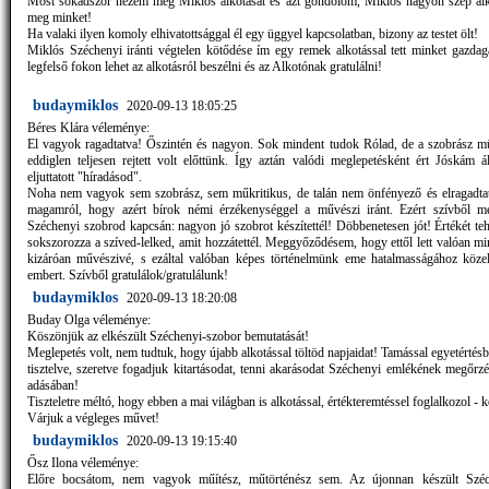
Most sokadszor nézem meg Miklós alkotását és azt gondolom, Miklós nagyon szép alko
meg minket!
Ha valaki ilyen komoly elhivatottsággal él egy üggyel kapcsolatban, bizony az testet ölt!
Miklós Széchenyi iránti végtelen kötődése ím egy remek alkotással tett minket gazda
legfelső fokon lehet az alkotásról beszélni és az Alkotónak gratulálni!
budaymiklos
2020-09-13 18:05:25
Béres Klára véleménye:
El vagyok ragadtatva! Őszintén és nagyon. Sok mindent tudok Rólad, de a szobrász m
eddiglen teljesen rejtett volt előttünk. Így aztán valódi meglepetésként ért Jóskám á
eljuttatott "híradásod".
Noha nem vagyok sem szobrász, sem műkritikus, de talán nem önfényező és elragadta
magamról, hogy azért bírok némi érzékenységgel a művészi iránt. Ezért szívből me
Széchenyi szobrod kapcsán: nagyon jó szobrot készítettél! Döbbenetesen jót! Értékét teh
sokszorozza a szíved-lelked, amit hozzátettél. Meggyőződésem, hogy ettől lett valóan mi
kizáróan művészivé, s ezáltal valóban képes történelmünk eme hatalmasságához köze
embert. Szívből gratulálok/gratulálunk!
budaymiklos
2020-09-13 18:20:08
Buday Olga véleménye:
Köszönjük az elkészült Széchenyi-szobor bemutatását!
Meglepetés volt, nem tudtuk, hogy újabb alkotással töltöd napjaidat! Tamással egyetérté
tisztelve, szeretve fogadjuk kitartásodat, tenni akarásodat Széchenyi emlékének megőrz
adásában!
Tiszteletre méltó, hogy ebben a mai világban is alkotással, értékteremtéssel foglalkozol - 
Várjuk a végleges művet!
budaymiklos
2020-09-13 19:15:40
Ősz Ilona véleménye:
Előre bocsátom, nem vagyok műítész, műtörténész sem. Az újonnan készült Széc