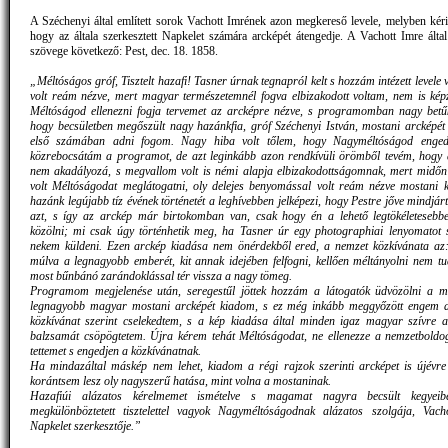
A Széchenyi által említett sorok Vachott Imrének azon megkereső levele, melyben kéri
hogy az általa szerkesztett Napkelet számára arcképét átengedje. A Vachott Imre által 
szövege következő: Pest, dec. 18. 1858.
„Méltóságos gróf, Tisztelt hazafi! Tasner úrnak tegnapról kelt s hozzám intézett levele
volt reám nézve, mert magyar természetemnél fogva elbizakodott voltam, nem is kép
Méltóságod ellenezni fogja tervemet az arcképre nézve, s programomban nagy betű
hogy becsületben megőszült nagy hazánkfia, gróf Széchenyi István, mostani arcképét
első számában adni fogom. Nagy hiba volt tőlem, hogy Nagyméltóságod enged
közrebocsátám a programot, de azt leginkább azon rendkívüli örömből tevém, hogy
nem akadályozá, s megvallom volt is némi alapja elbizakodottságomnak, mert midő
volt Méltóságodat meglátogatni, oly delejes benyomással volt reám nézve mostani k
hazánk legújabb tíz évének történetét a leghívebben jelképezi, hogy Pestre jőve mindjár
azt, s így az arckép már birtokomban van, csak hogy én a lehető legtökéletesebb
közölni; mi csak úgy történhetik meg, ha Tasner úr egy photographiai lenyomatot 
nekem küldeni. Ezen arckép kiadása nem önérdekből ered, a nemzet közkívánata az:
múlva a legnagyobb emberét, kit annak idejében felfogni, kellően méltányolni nem tud
most bűnbánó zarándoklással tér vissza a nagy tömeg.
Programom megjelenése után, seregestűl jöttek hozzám a látogatók üdvözölni a mi
legnagyobb magyar mostani arcképét kiadom, s ez még inkább meggyőzött engem a 
közkívánat szerint cselekedtem, s a kép kiadása által minden igaz magyar szívre a
balzsamát csöpögtetem. Újra kérem tehát Méltóságodat, ne ellenezze a nemzetboldog
tettemet s engedjen a közkívánatnak.
Ha mindazáltal máskép nem lehet, kiadom a régi rajzok szerinti arcképet is újévr
korántsem lesz oly nagyszerű hatása, mint volna a mostaninak.
Hazafiúi alázatos kérelmemet ismételve s magamat nagyra becsült kegyeibe
megkülönböztetett tisztelettel vagyok Nagyméltóságodnak alázatos szolgája, Vach
Napkelet szerkesztője.”