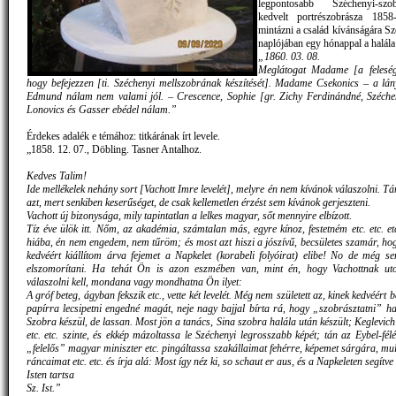
legpontosabb Széchenyi-sz
kedvelt portrészobrásza 1858
mintázni a család kívánságára Sz
naplójában egy hónappal a halála e
„1860. 03. 08.
Meglátogat Madame [a feleség
hogy befejezzen [ti. Széchenyi mellszobrának készítését]. Madame Csekonics – a lán
Edmund nálam nem valami jól. – Crescence, Sophie [gr. Zichy Ferdinándné, Széche
Lonovics és Gasser ebédel nálam.”
Érdekes adalék e témához: titkárának írt levele.
„1858. 12. 07., Döbling. Tasner Antalhoz.
Kedves Talim!
Ide mellékelek nehány sort [Vachott Imre levelét], melyre én nem kívánok válaszolni. T
azt, mert senkiben keserűséget, de csak kellemetlen érzést sem kívánok gerjeszteni.
Vachott új bizonysága, mily tapintatlan a lelkes magyar, sőt mennyire elbízott.
Tíz éve ülök itt. Nőm, az akadémia, számtalan más, egyre kínoz, festetném etc. etc. e
hiába, én nem engedem, nem tűröm; és most azt hiszi a jószívű, becsületes szamár, ho
kedvéért kiállítom árva fejemet a Napkelet (korabeli folyóirat) elibe! No de még 
elszomorítani. Ha tehát Ön is azon eszmében van, mint én, hogy Vachottnak utol
válaszolni kell, mondana vagy mondhatna Ön ilyet:
A gróf beteg, ágyban fekszik etc., vette két levelét. Még nem született az, kinek kedvéér
papírra lecsipetni engedné magát, neje nagy bajjal bírta rá, hogy „szobrásztatni” h
Szobra készül, de lassan. Most jön a tanács, Sina szobra halála után készült; Keglevic
etc. etc. szinte, és ekkép mázoltassa le Széchenyi legrosszabb képét; tán az Eybel-fél
„felelős” magyar miniszter etc. pingáltassa szakállaimat fehérre, képemet sárgára, mul
ráncaimat etc. etc. és írja alá: Most így néz ki, so schaut er aus, és a Napkeleten segítv
Isten tartsa
Sz. Ist.”