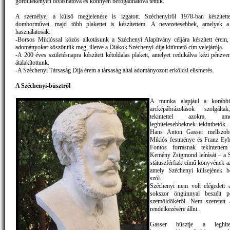
gördülékenyen olvashatóvá és könnyen befogadhatóvá tettük.
A személye, a külső megjelenése is izgatott. Széchenyiről 1978-ban készítet
domborművet, majd több plakettet is készítettem. A nevezetesebbek, amelyek 
használatosak:
-Borsos Miklóssal közös alkotásunk a Széchenyi Alapítvány céljára készített érem,
adományokat köszöntük meg, illetve a Diákok Széchenyi-díja kitüntető cím velejárója.
-A 200 éves születésnapra készített kétoldalas plakett, amelyet redukálva kézi pénzver
átalakítottunk.
-A Széchenyi Társaság Díja érem a társaság által adományozott erkölcsi elismerés.
A Széchenyi-büsztről
A munka alapjául a korábbi
arcképábrázolások szolgált
tekintettel azokra, a
leghitelesebbeknek tekinthetők
Hans Anton Gasser mellszob
Miklós festménye és Franz Eybe
Fontos forrásnak tekintett
Kemény Zsigmond leírását – a 
státuszférfiak című könyvének az
amely Széchenyi külsejének be
szól.
Széchenyi nem volt elégedett a
sokszor öngúnnyal beszélt p
szemöldökéről. Nem szeretett
rendelkezésére állni.
Gasser büsztje a leghite