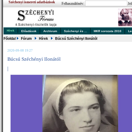
Széchenyi ismereti adatbázisok
Felhasználónév:
Jel
Hírek
Előadások
Archivum
Széchenyi és ...
MKR sorozata 2010
Le
Főoldal
Fórum
Hírek
Búcsú Széchényi Ilonától
2020-09-08 19:27
Búcsú Széchényi Ilonától
|