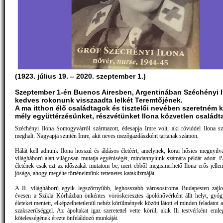
(1923. július 19. ‒ 2020. szeptember 1.)
Szeptember 1-én Buenos Airesben, Argentinában Széchényi I
kedves rokonunk visszaadta lelkét Teremtőjének.
A ma itthon élő családtagok és tisztelői nevében szeretném k
mély együttérzésünket, részvétünket Ilona közvetlen családt
Széchényi Ilona Somogyvárról származott, édesapja Imre volt, aki röviddel Ilona szü
meghalt. Nagyapja szintén Imre, akit neves mezőgazdászként tartanak számon.
Hálát kell adnunk Ilona hosszú és áldásos életéért, amelynek, korai hősies megnyilvá
világháború alatt világosan mutatja egyéniségét, mindannyiunk számára példát adott. P
életének csak ezt az időszakát mutatom be, mert ebből megismerhető Ilona erős jelleme
jósága, ahogy megélte történelmünk rettenetes kataklizmáját.
A II. világháború egyik legszörnyűbb, leghosszabb városostroma Budapesten zajlo
évesen a Szikla Kórházban önkéntes vöröskeresztes ápolónővérként állt helyt, gyógyí
életeket mentett, elképzelhetetlenül nehéz körülmények között látott el minden feladatot
szakszerűséggel. Az ápoltakat igaz szeretettel vette körül, akik Ili testvérként emleg
kötelességének érezte önfeláldozó munkáját.