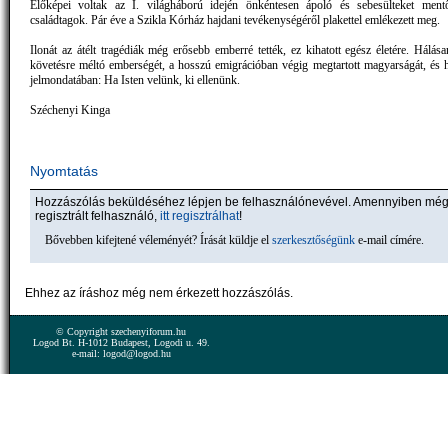
Előképei voltak az I. világháború idején önkéntesen ápoló és sebesülteket ment
családtagok. Pár éve a Szikla Kórház hajdani tevékenységéről plakettel emlékezett meg.
Ilonát az átélt tragédiák még erősebb emberré tették, ez kihatott egész életére. Hálás
követésre méltó emberségét, a hosszú emigrációban végig megtartott magyarságát, és hi
jelmondatában: Ha Isten velünk, ki ellenünk.
Széchenyi Kinga
Nyomtatás
Hozzászólás beküldéséhez lépjen be felhasználónevével. Amennyiben mé
regisztrált felhasználó,
itt regisztrálhat
!
Bővebben kifejtené véleményét? Írását küldje el
szerkesztőségünk
e-mail címére.
Ehhez az íráshoz még nem érkezett hozzászólás.
© Copyright szechenyiforum.hu
Logod Bt. H-1012 Budapest, Logodi u. 49.
e-mail: logod@logod.hu