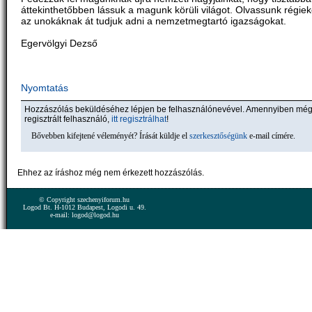
áttekinthetőbben lássuk a magunk körüli világot. Olvassunk régiek
az unokáknak át tudjuk adni a nemzetmegtartó igazságokat.
Egervölgyi Dezső
Nyomtatás
Hozzászólás beküldéséhez lépjen be felhasználónevével. Amennyiben mé
regisztrált felhasználó,
itt regisztrálhat
!
Bővebben kifejtené véleményét? Írását küldje el
szerkesztőségünk
e-mail címére.
Ehhez az íráshoz még nem érkezett hozzászólás.
© Copyright szechenyiforum.hu
Logod Bt. H-1012 Budapest, Logodi u. 49.
e-mail: logod@logod.hu