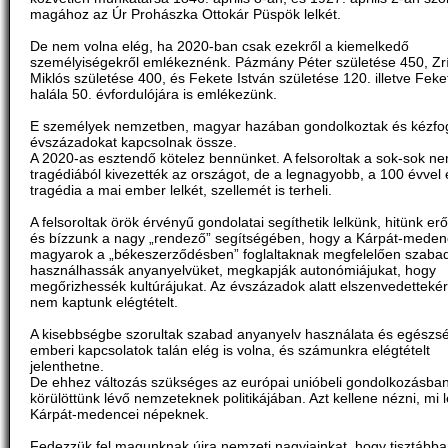
magához az Úr Prohászka Ottokár Püspök lelkét.
De nem volna elég, ha 2020-ban csak ezekről a kiemelkedő
személyiségekről emlékeznénk. Pázmány Péter születése 450, Zrí
Miklós születése 400, és Fekete István születése 120. illetve Feke
halála 50. évfordulójára is emlékezünk.
E személyek nemzetben, magyar hazában gondolkoztak és kézfo
évszázadokat kapcsolnak össze.
A 2020-as esztendő kötelez bennünket. A felsoroltak a sok-sok ne
tragédiából kivezették az országot, de a legnagyobb, a 100 évvel e
tragédia a mai ember lelkét, szellemét is terheli.
A felsoroltak örök érvényű gondolatai segíthetik lelkünk, hitünk e
és bízzunk a nagy „rendező” segítségében, hogy a Kárpát-meden
magyarok a „békeszerződésben” foglaltaknak megfelelően szaba
használhassák anyanyelvüket, megkapják autonómiájukat, hogy
megőrizhessék kultúrájukat. Az évszázadok alatt elszenvedettekér
nem kaptunk elégtételt.
A kisebbségbe szorultak szabad anyanyelv használata és egészs
emberi kapcsolatok talán elég is volna, és számunkra elégtételt
jelenthetne.
De ehhez változás szükséges az európai unióbeli gondolkozásban
körülöttünk lévő nemzeteknek politikájában. Azt kellene nézni, mi 
Kárpát-medencei népeknek.
Fedezzük fel magunknak újra nemzeti nagyjainkat, hogy tisztábba