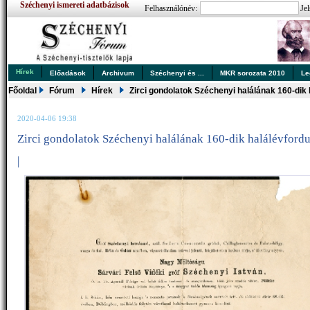
Széchenyi ismereti adatbázisok
Felhasználónév:
Jel
Hírek
Előadások
Archivum
Széchenyi és ...
MKR sorozata 2010
Le
Főoldal
Fórum
Hírek
Zirci gondolatok Széchenyi halálának 160-dik 
2020-04-06 19:38
Zirci gondolatok Széchenyi halálának 160-dik halálévfordu
|