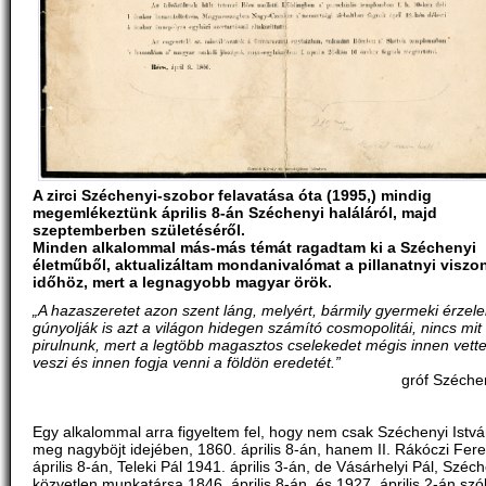
A zirci Széchenyi-szobor felavatása óta (1995,) mindig
megemlékeztünk április 8-án Széchenyi haláláról, majd
szeptemberben születéséről.
Minden alkalommal más-más témát ragadtam ki a Széchenyi
életműből, aktualizáltam mondanivalómat a pillanatnyi visz
időhöz, mert a legnagyobb magyar örök.
„A hazaszeretet azon szent láng, melyért, bármily gyermeki érze
gúnyolják is azt a világon hidegen számító cosmopolitái, nincs mit
pirulnunk, mert a legtöbb magasztos cselekedet mégis innen vette
veszi és innen fogja venni a földön eredetét.”
gróf Széchen
Egy alkalommal arra figyeltem fel, hogy nem csak Széchenyi Istvá
meg nagyböjt idejében, 1860. április 8-án, hanem II. Rákóczi Fer
április 8-án, Teleki Pál 1941. április 3-án, de Vásárhelyi Pál, Széc
közvetlen munkatársa 1846. április 8-án, és 1927. április 2-án szól