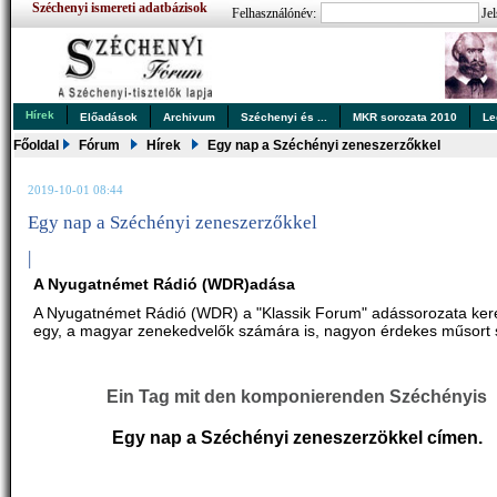
Széchenyi ismereti adatbázisok
Felhasználónév:
Jel
Hírek
Előadások
Archivum
Széchenyi és ...
MKR sorozata 2010
Le
Főoldal
Fórum
Hírek
Egy nap a Széchényi zeneszerzőkkel
2019-10-01 08:44
Egy nap a Széchényi zeneszerzőkkel
|
A Nyugatnémet Rádió (WDR)adása
A Nyugatnémet Rádió (WDR) a "Klassik Forum" adássorozata ker
egy, a magyar zenekedvelők számára is, nagyon érdekes műsort 
Ein Tag mit den komponierenden Széchényis
Egy nap a Széchényi zeneszerzökkel címen.