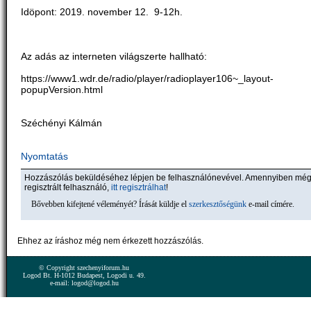
Idöpont: 2019. november 12. 9-12h.
Az adás az interneten világszerte hallható:
https://www1.wdr.de/radio/player/radioplayer106~_layout-
popupVersion.html
Széchényi Kálmán
Nyomtatás
Hozzászólás beküldéséhez lépjen be felhasználónevével. Amennyiben mé
regisztrált felhasználó,
itt regisztrálhat
!
Bővebben kifejtené véleményét? Írását küldje el
szerkesztőségünk
e-mail címére.
Ehhez az íráshoz még nem érkezett hozzászólás.
© Copyright szechenyiforum.hu
Logod Bt. H-1012 Budapest, Logodi u. 49.
e-mail: logod@logod.hu