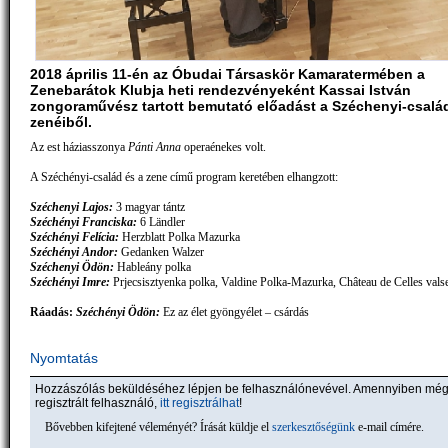
2018 április 11-én az Óbudai Társaskör Kamaratermében a
Zenebarátok Klubja heti rendezvényeként Kassai István
zongoraművész tartott bemutató előadást a Széchenyi-csalá
zenéiből.
Az est háziasszonya
Pánti Anna
operaénekes volt.
A Széchényi-család és a zene című program keretében elhangzott:
Széchenyi Lajos:
3 magyar tántz
Széchényi Franciska:
6 Ländler
Széchényi Felícia:
Herzblatt Polka Mazurka
Széchényi Andor:
Gedanken Walzer
Széchenyi Ödön:
Hableány polka
Széchényi Imre:
Prjecsisztyenka polka, Valdine Polka-Mazurka, Château de Celles vals
Ráadás:
Széchényi Ödön:
Ez az élet gyöngyélet – csárdás
Nyomtatás
Hozzászólás beküldéséhez lépjen be felhasználónevével. Amennyiben mé
regisztrált felhasználó,
itt regisztrálhat
!
Bővebben kifejtené véleményét? Írását küldje el
szerkesztőségünk
e-mail címére.