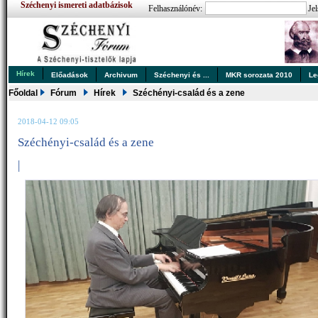
Széchenyi ismereti adatbázisok
Felhasználónév:
Jel
Hírek
Előadások
Archivum
Széchenyi és ...
MKR sorozata 2010
Le
Főoldal
Fórum
Hírek
Széchényi-család és a zene
2018-04-12 09:05
Széchényi-család és a zene
|