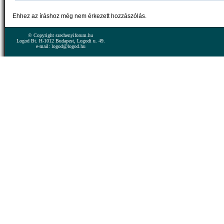
Ehhez az íráshoz még nem érkezett hozzászólás.
© Copyright szechenyiforum.hu
Logod Bt. H-1012 Budapest, Logodi u. 49.
e-mail: logod@logod.hu