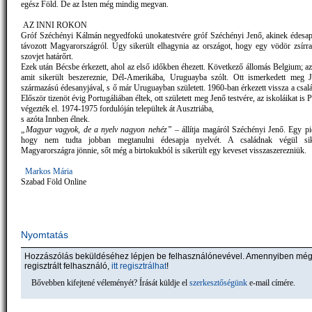
egész Föld. De az Isten még mindig megvan.
AZ INNI ROKON
Gróf Széchényi Kálmán negyedfokú unokatestvére gróf Széchényi Jenő, akinek édesa
távozott Magyarországról. Úgy sikerült elhagynia az országot, hogy egy vödör zsírral 
szovjet határőrt.
Ezek után Bécsbe érkezett, ahol az első időkben éhezett. Következő állomás Belgium; az
amit sikerült beszereznie, Dél-Amerikába, Uruguayba szólt. Ott ismerkedett meg 
származású édesanyjával, s ő már Uruguayban született. 1960-ban érkezett vissza a csal
Először tizenöt évig Portugáliában éltek, ott született meg Jenő testvére, az iskoláikat is 
végezték el. 1974-1975 fordulóján települtek át Ausztriába,
s azóta Innben élnek.
„Magyar vagyok, de a nyelv nagyon nehéz”
– állítja magáról Széchényi Jenő. Egy pic
hogy nem tudta jobban megtanulni édesapja nyelvét. A családnak végül sik
Magyarországra jönnie, sőt még a birtokukból is sikerült egy keveset visszaszerezniük.
Markos Mária
Szabad Föld Online
Nyomtatás
Hozzászólás beküldéséhez lépjen be felhasználónevével. Amennyiben mé
regisztrált felhasználó,
itt regisztrálhat
!
Bővebben kifejtené véleményét? Írását küldje el
szerkesztőségünk
e-mail címére.