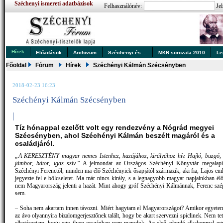
Széchenyi ismereti adatbázisok
Felhasználónév:
Jel
Hírek
Előadások
Archivum
Széchenyi és ...
MKR sorozata 2010
Le
Főoldal
Fórum
Hírek
Széchényi Kálmán Szécsényben
2018-02-23 16:23
Széchényi Kálmán Szécsényben
|
Tíz hónappal ezelőtt volt egy rendezvény a Nógrád megyei
Szécsényben, ahol Széchényi Kálmán beszélt magáról és a
családjáról.
„A KERESZTÉNY magyar nemes Istenhez, hazájához, királyához hív. Hajló, buzgó, 
jámbor, bátor, igaz szív.”
A jelmondat az Országos Széchényi Könyvtár megalapító
Széchényi Ferenctől, minden ma élő Széchényiek ősapjától származik, aki fia, Lajos e
jegyezte fel e bölcseletet. Ma már nincs király, s a legnagyobb magyar napjainkban él
nem Magyarország jelenti a hazát. Mint ahogy gróf Széchényi Kálmánnak, Ferenc sz
sem.
– Soha nem akartam innen távozni. Miért hagytam el Magyarországot? Amikor egyetem
az ávo olyannyira bizalomgerjesztőnek talált, hogy be akart szervezni spiclinek. Nem t