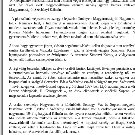
A kitelepítettek felszabadulása után a család végül Isaszegen talált egy parasztházat, ah
őket. Az 50-es évek megpróbáltatásai ellenére néhány igazán kedves emléket
Magyarországról Széchényi Kálmán.
– A piaristáknál végeztem, ez az egyik legszebb élményem Magyarországról. Nagyon so
tőlük. Nemcsak hitet, a tudományt is megszerettem. Annak idején – a tornatanár k
mindenki szerzetes volt. Olyan tanáraink voltak, mint Jelenits István jelenlegi tartom
Kovács Mihály fizikatanár. Fantasztikusan magas szintű oktatást nyújtottak.
gyermekem és kilenc unokám van, de ilyen tanárokkal nem találkoztam azóta sem.
Ahhoz, hogy egyetemre járjon, először segédmunkásként kellett dolgoznia mint osztályel
ezután kerülhetett a Műszaki Egyetemre – igaz, a felvételi vizsgán Széchényi Kálm
legmagasabb pontszámot az évfolyamon. A szerencse Simonyi Károly, a világviszon
helyen álló fizikus személyében talált rá.
A régi világ beszédes jelképei az elvett családi kúriák, kastélyok látványos pusztulása.
a termodinamika harmadik törvénye működik: az entrópia, a rendetlenség nő, vég
összeomlik. Az elmúlt 70 évben szinte semmire nem használták ezeket az egykor csal
központokul is szolgáló élettereket. Bár a Széchényi család a Nógrád megyei Szécsényb
– nevét az egykori mezővárosról kapta, a grófi címet 1697-ben Lipót adományozta a kön
Ferenc dédapjának, II. Györgynek –, az ősök elköltöztek e vidékről Sopron kö
megszakadt a kapcsolat a szécsényiekkel.
A család székhelye Nagycenk és a különböző, Somogy, Vas és Sopron megyékbe
kastélyok lettek. Egykor a Széchényi család tulajdona volt a csokonyavisontai kastél
nagymama, 1947-ig bátyjával Kálmán minden nyarat e kastélyban töltött – akkor vették el
Ma idősek otthona működik az épületben – a termek magasak, óriási a fűtésköltsé
észszerűtlenül alakították szociális intézménnyé. A horpácsi kastélyt az ősapa, Széc
építtette, ezt aztán a legidősebb fia, Lajos örökölte, majd Imréé lett. Ehhez a kasté
hektáros, természetvédelem alatt álló park tartozik.