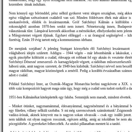
elhatároztam, hogy egy ilyen országban nem maradok. Az első adandó alkalommal egy
kezemben útnak indultam.
Nem könnyű egy bőrönddel, pénz nélkül gyökeret verni idegen országban, még akko
egész világban szétszóratott családról van szó. Minden földrészen éltek már akkor is
unokanővérek, elődök és leszármazottak. Gróf Széchényi Kálmán a külföldön él
rokonságból azonban 1970-ben senkit nem ismert. Németország innen, Budapestr
választásnak tűnt. Lámpával keresték akkoriban a mérnököket, elhelyezkedni nem jelente
a Műegyetemet végzett ifjúnak. Egyhavi előleggel – s az őrangyal segítségével – kih
fizetésig. Eztán 19 évig tartott még a kommunizmus idehaza.
De menjünk sorjában! A jelenleg Stuttgart környékén élő Széchényi leszármazott 
világháború idején született. Addigra – 1944 végén – már lebombázták a lakásukat,
egyik pincéjébe költözött a család, édesapja ott robbant fel egy aknán és vesztette életé
Széchényi Dénesné zeneszerző- és karnagyképzőt végzett, a rádióban műsorszerkesztői ál
háború után, amit nagyon szeretett, de 1949-ben kidobták: Széchényi névvel nem beszélh
magyar rádióban, magyar közönségnek a zenéről. Pedig a korábbi évszázadban számos
adott e család.
Például Széchényi Imre, az Osztrák–Magyar Monarchia berlini nagykövete a XIX. s
több száz kompozíciót hagyott maga után úgy, hogy még a család sem tudott ezekről a da
1951-ben Kálmánékat kitelepítették egy faluba. Semmijük nem maradt, mindent elvettek.
– Minket ötünket, nagymamámmal, édesanyámmal, nagynénémmel és a bátyámmal bek
egy fűtetlen, villany nélküli szobába. S mi még szerencsésnek számítottunk! Zsigmondn
vadász-írónak, akinek könyveit ma is nagyon sokan olvassák – csak egy istálló jutott
nem találtuk ezt olyan nagyon rossznak, egészen addig, amíg az iskolában be nem aka
pöcegödörbe. A gyerekeket felheccelték. Az utolsó pillanatban mentett ki a tanító.