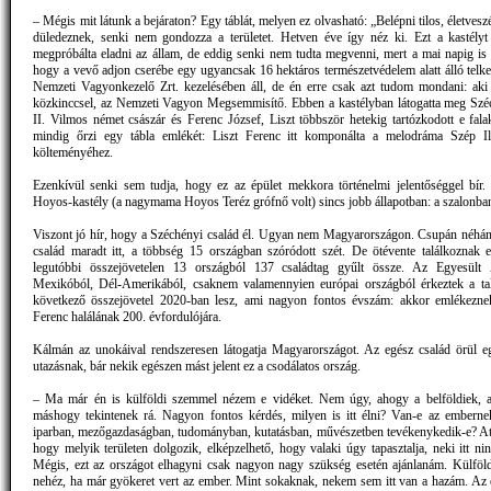
– Mégis mit látunk a bejáraton? Egy táblát, melyen ez olvasható: „Belépni tilos, életvesz
düledeznek, senki nem gondozza a területet. Hetven éve így néz ki. Ezt a kastély
megpróbálta eladni az állam, de eddig senki nem tudta megvenni, mert a mai napig is az
hogy a vevő adjon cserébe egy ugyancsak 16 hektáros természetvédelem alatt álló telk
Nemzeti Vagyonkezelő Zrt. kezelésében áll, de én erre csak azt tudom mondani: aki
közkinccsel, az Nemzeti Vagyon Megsemmisítő. Ebben a kastélyban látogatta meg Szé
II. Vilmos német császár és Ferenc József, Liszt többször hetekig tartózkodott e fal
mindig őrzi egy tábla emlékét: Liszt Ferenc itt komponálta a melodráma Szép Il
költeményéhez.
Ezenkívül senki sem tudja, hogy ez az épület mekkora történelmi jelentőséggel bír.
Hoyos-kastély (a nagymama Hoyos Teréz grófnő volt) sincs jobb állapotban: a szalonban
Viszont jó hír, hogy a Széchényi család él. Ugyan nem Magyarországon. Csupán néhá
család maradt itt, a többség 15 országban szóródott szét. De ötévente találkoznak 
legutóbbi összejövetelen 13 országból 137 családtag gyűlt össze. Az Egyesült 
Mexikóból, Dél-Amerikából, csaknem valamennyien európai országból érkeztek a ta
következő összejövetel 2020-ban lesz, ami nagyon fontos évszám: akkor emlékezne
Ferenc halálának 200. évfordulójára.
Kálmán az unokáival rendszeresen látogatja Magyarországot. Az egész család örül e
utazásnak, bár nekik egészen mást jelent ez a csodálatos ország.
– Ma már én is külföldi szemmel nézem e vidéket. Nem úgy, ahogy a belföldiek, a
máshogy tekintenek rá. Nagyon fontos kérdés, milyen is itt élni? Van-e az emberne
iparban, mezőgazdaságban, tudományban, kutatásban, művészetben tevékenykedik-e? At
hogy melyik területen dolgozik, elképzelhető, hogy valaki úgy tapasztalja, neki itt ni
Mégis, ezt az országot elhagyni csak nagyon nagy szükség esetén ajánlanám. Külföl
nehéz, ha már gyökeret vert az ember. Mint sokaknak, nekem sem itt van a hazám. Az