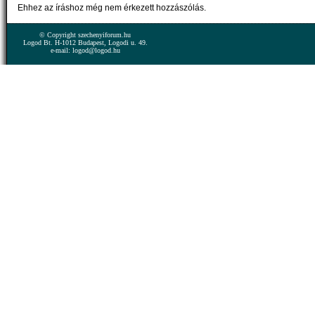
Ehhez az íráshoz még nem érkezett hozzászólás.
© Copyright szechenyiforum.hu
Logod Bt. H-1012 Budapest, Logodi u. 49.
e-mail: logod@logod.hu