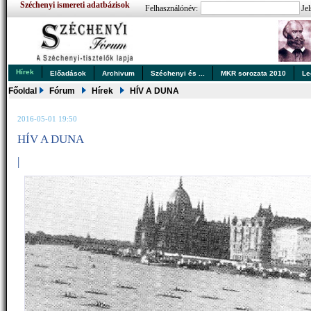
Széchenyi ismereti adatbázisok
Felhasználónév:
Jel
Hírek
Előadások
Archivum
Széchenyi és ...
MKR sorozata 2010
Le
Főoldal
Fórum
Hírek
HÍV A DUNA
2016-05-01 19:50
HÍV A DUNA
|