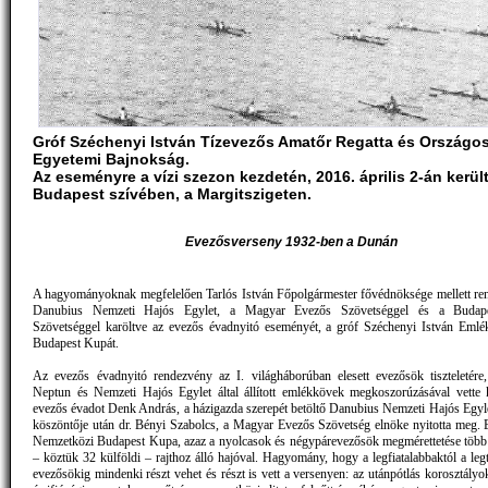
Gróf Széchenyi István Tízevezős Amatőr Regatta és Országo
Egyetemi Bajnokság.
Az eseményre a vízi szezon kezdetén, 2016. április 2-án kerül
Budapest szívében, a Margitszigeten.
Evezősverseny 1932-ben a Dunán
A hagyományoknak megfelelően Tarlós István Főpolgármester fővédnöksége mellett re
Danubius Nemzeti Hajós Egylet, a Magyar Evezős Szövetséggel és a Budape
Szövetséggel karöltve az evezős évadnyitó eseményét, a gróf Széchenyi István Emlé
Budapest Kupát.
Az evezős évadnyitó rendezvény az I. világháborúban elesett evezősök tiszteletére
Neptun és Nemzeti Hajós Egylet által állított emlékkövek megkoszorúzásával vette 
evezős évadot Denk András, a házigazda szerepét betöltő Danubius Nemzeti Hajós Egyl
köszöntője után dr. Bényi Szabolcs, a Magyar Evezős Szövetség elnöke nyitotta meg. E
Nemzetközi Budapest Kupa, azaz a nyolcasok és négypárevezősök megmérettetése több
– köztük 32 külföldi – rajthoz álló hajóval. Hagyomány, hogy a legfiatalabbaktól a leg
evezősökig mindenki részt vehet és részt is vett a versenyen: az utánpótlás korosztályo