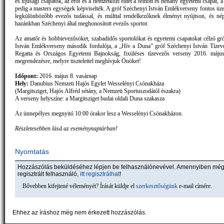
és ifjúsági csapatok, az erőt és a nemzetközi elitet a felnőtt és néhány egyetemi csapat, a 
pedig a masters egységek képviselték. A gróf Széchenyi István Emlékverseny fontos üze
legkülönbözőbb evezős tudással, és múlttal rendelkezőknek élményt nyújtson, és nép
hazánkban Széchenyi által meghonosított evezős sportot.
Az amatőr és hobbievezősöket, szabadidős sportolókat és egyetemi csapatokat célzó gr
István Emlékverseny második fordulója, a „Hív a Duna” gróf Széchenyi István Tíze
Regatta és Országos Egyetemi Bajnokság, fixüléses tízevezős verseny 2016. május
megrendezésre, melyre tisztelettel meghívjuk Önöket!
Időpont:
2016. május 8. vasárnap
Hely:
Danubius Nemzeti Hajós Egylet Wesselényi Csónakháza
(Margitsziget, Hajós Alfréd sétány, a Nemzeti Sportuszodától északra)
A verseny helyszíne: a Margitsziget budai oldali Duna szakasza
Az ünnepélyes megnyitó 10:00 órakor lesz a Wesselényi Csónakházon.
Részletesebben lásd az eseménynaptárban!
Nyomtatás
Hozzászólás beküldéséhez lépjen be felhasználónevével. Amennyiben mé
regisztrált felhasználó,
itt regisztrálhat
!
Bővebben kifejtené véleményét? Írását küldje el
szerkesztőségünk
e-mail címére.
Ehhez az íráshoz még nem érkezett hozzászólás.