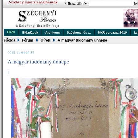
Széchenyi ismereti adatbázisok
Felhasználónév:
Jel
Hírek
Előadások
Archivum
Széchenyi és ...
MKR sorozata 2010
Le
Főoldal
Fórum
Hírek
A magyar tudomány ünnepe
2015-11-04 09:55
A magyar tudomány ünnepe
|