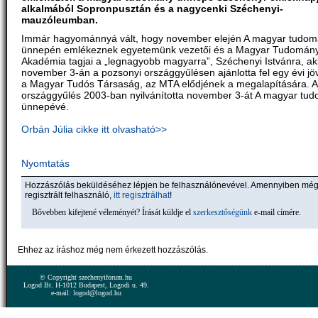
alkalmából Sopronpusztán és a nagycenki Széchenyi-
mauzóleumban.
Immár hagyománnyá vált, hogy november elején A magyar tudo
ünnepén emlékeznek egyetemünk vezetői és a Magyar Tudomán
Akadémia tagjai a „legnagyobb magyarra”, Széchenyi Istvánra, ak
november 3-án a pozsonyi országgyűlésen ajánlotta fel egy évi j
a Magyar Tudós Társaság, az MTA elődjének a megalapítására. 
országgyűlés 2003-ban nyilvánította november 3-át A magyar tu
ünnepévé.
Orbán Júlia cikke itt olvasható>>
Nyomtatás
Hozzászólás beküldéséhez lépjen be felhasználónevével. Amennyiben mé
regisztrált felhasználó,
itt regisztrálhat
!
Bővebben kifejtené véleményét? Írását küldje el
szerkesztőségünk
e-mail címére.
Ehhez az íráshoz még nem érkezett hozzászólás.
© Copyright szechenyiforum.hu
Logod Bt. H-1012 Budapest, Logodi u. 49.
e-mail: logod@logod.hu