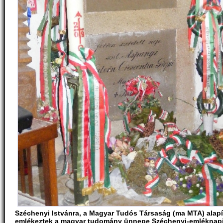
Széchenyi Istvánra, a Magyar Tudós Társaság (ma MTA) alapí
emlékeztek a magyar tudomány ünnepe Széchenyi-emléknap