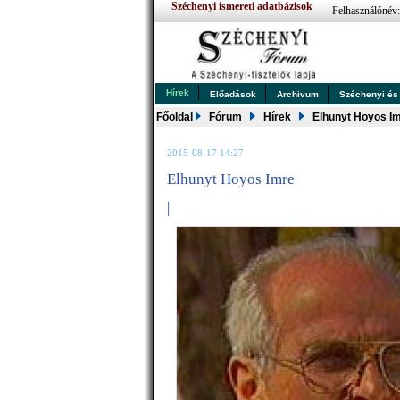
Széchenyi ismereti adatbázisok
Felhasználónév
Hírek
Előadások
Archivum
Széchenyi és .
Főoldal
Fórum
Hírek
Elhunyt Hoyos I
2015-08-17 14:27
Elhunyt Hoyos Imre
|