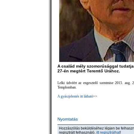
A család mély szomorúsággal tudatja,
27-én megtért Teremtő Urához.
Lelki üdvéért az engesztelő szentmise 2015. aug. 2
Templomban.
A gyászjelentés itt látható
>>
Nyomtatás
Hozzászólás beküldéséhez lépjen be felhas
regisztrált felhasználó,
itt regisztrálhat
!