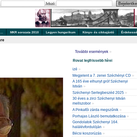
:
Jelszó:
..
MKR sorozata 2010
Legyen hungarikum
Könyv- és cikkajánló
Érdekess
mre
»
További események
Rovat legfrissebb hírei
»
izé
»
Megjelent a 7. zenei Széchényi CD
A 165 éve elhunyt gróf Széchenyi
»
István
»
Széchenyi-Serlegbeszéd 2025
30 éves a zirci Széchenyi István
»
mellszobor
»
A Pinkafői zárda megszűnik
»
Porhajas László bemutatkozása
Gondolatok Széchenyi 164.
»
halálévfordulóján
»
Bécsi koszorúzás