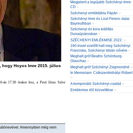
Megjelent a legújabb Széchényi-Imre-
»
CD
»
Széchenyi emléktábla Pápán
Széchényi Imre és Liszt Ferenc dalai
»
Bayreuthban
Széchenyi és kora kiállítás
»
Dunaújvárosban
»
SZÉCHENYI EMLÉKMISE 2022.
160 évvel ezelőtt halt meg Széchényi
»
Franciska, Széchenyi István nővére
Meghalt gróf Beatrix Schönburg-
»
Glauchau
 hogy Hoyos Imre 2015. július
»
Meghalt gróf Széchényi Zsigmondné
In Memoriam: Csíkszentmihályi Róbert
»
6-án 17:30 órakor lesz, a Pesti Jézus Szíve
»
A komponáló Széchényi-család
»
Emlékmise élő közvetítése
ználónevével. Amennyiben még nem