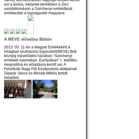
sor a túrára, melynek keretében a Zirci
vasútállomáson a Széchenyi-emlékfánál
emlékeztek a legnagyobb magyarra.
A MEVE előadása Bükön
2015. 05. 11-én a Magyar Emlékekért a
Világban közhasznú Egyesület(MEVE) Bük
község művelődési házában "Széchenyi
emlékek nyomában, Európában" c. kiállítás-
megnyitóra és előadásra került sor. A
Felsőbüki Nagy Pál Középiskola diákjainak
Gáspár János és Messik Miklós tartott
előadást.