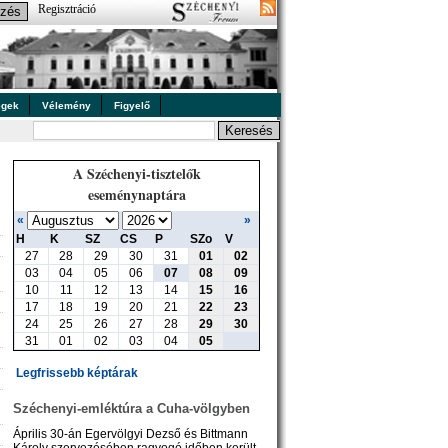
Regisztráció
égek
Vélemény
Figyelő
A Széchenyi-tisztelők
eseménynaptára
«
»
H
K
SZ
CS
P
SZo
V
27
28
29
30
31
01
02
03
04
05
06
07
08
09
10
11
12
13
14
15
16
17
18
19
20
21
22
23
24
25
26
27
28
29
30
31
01
02
03
04
05
Legfrissebb képtárak
Széchenyi-emléktúra a Cuha-völgyben
Április 30-án Egervölgyi Dezső és Bittmann
Károly szervezésében ragyogó időben került