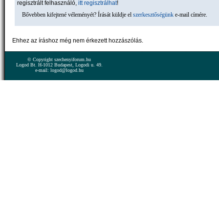
regisztrált felhasználó,
itt regisztrálhat
!
Bővebben kifejtené véleményét? Írását küldje el
szerkesztőségünk
e-mail címére.
Ehhez az íráshoz még nem érkezett hozzászólás.
© Copyright szechenyiforum.hu
Logod Bt. H-1012 Budapest, Logodi u. 49.
e-mail: logod@logod.hu