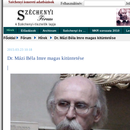
Széchenyi ismereti adatbázisok
Felhasználónév:
Jel
Hírek
Előadások
Archivum
Széchenyi és ...
MKR sorozata 2010
Le
Főoldal
Fórum
Hírek
Dr. Mázi Béla Imre magas kitüntetése
2015-03-23 10:18
Dr. Mázi Béla Imre magas kitüntetése
|