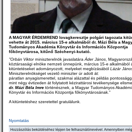
A MAGYAR ÉRDEMREND lovagkeresztje polgári tagozata kitü
vehette át 2015. március 15-e alkalmából dr. Mázi Béla a Mag
Tudományos Akadémia Könyvtár és Információs Központja
főkönyvtárosa, kitűnő Széchenyi-kutató.
"Orbán Viktor
miniszterelnök javaslatára
Áder János
, Magyarorsz
köztársasági elnöke nemzeti ünnepünk, március 15-e alkalmából á
kitüntetéseket adományozott, melyeket megbízásából
Lázár Jáno
Miniszterelnökséget vezető miniszter úr adott át:
páratlan anyagismerettel, szakmai alázattal és példás pontosságg
mint négy évtizeden át folytatott kézirattárosi tevékenysége elism
dr. Mázi Béla Imre
történésznek, a Magyar Tudományos Akadémi
Könyvtár és Információs Központja főkönyvtárosának."
A kitüntetéshez szeretettel gratulálunk.
Nyomtatás
Hozzászólás beküldéséhez lépjen be felhasználónevével. Amennyiben mé