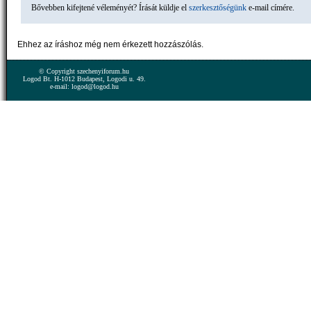
Bővebben kifejtené véleményét? Írását küldje el
szerkesztőségünk
e-mail címére.
Ehhez az íráshoz még nem érkezett hozzászólás.
© Copyright szechenyiforum.hu
Logod Bt. H-1012 Budapest, Logodi u. 49.
e-mail: logod@logod.hu