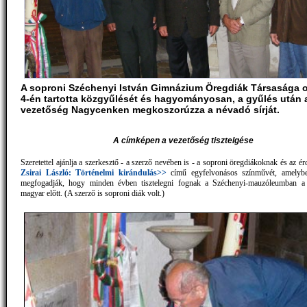
A soproni Széchenyi István Gimnázium Öregdiák Társasága 
4-én tartotta közgyűlését és hagyományosan, a gyűlés után 
vezetőség Nagycenken megkoszorúzza a névadó sírját.
A címképen a vezetőség tisztelgése
Szeretettel ajánlja a szerkesztő - a szerző nevében is - a soproni öregdiákoknak és az 
Zsirai László: Történelmi kirándulás>>
című egyfelvonásos színművét, amelyb
megfogadják, hogy minden évben tisztelegni fognak a Széchenyi-mauzóleumban a
magyar előtt. (A szerző is soproni diák volt.)