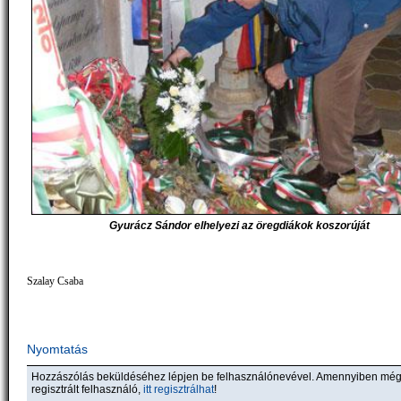
Gyurácz Sándor elhelyezi az öregdiákok koszorúját
Szalay Csaba
Nyomtatás
Hozzászólás beküldéséhez lépjen be felhasználónevével. Amennyiben mé
regisztrált felhasználó,
itt regisztrálhat
!