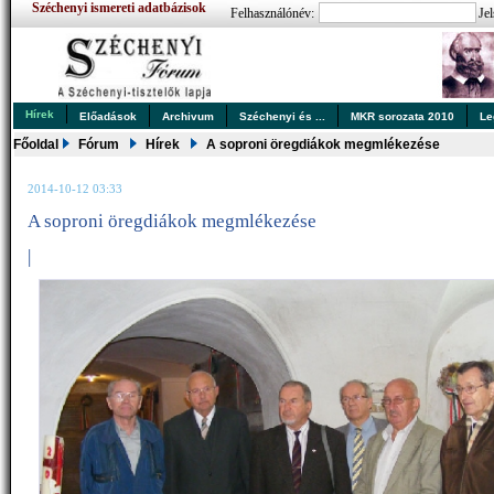
Széchenyi ismereti adatbázisok
Felhasználónév:
Jel
Hírek
Előadások
Archivum
Széchenyi és ...
MKR sorozata 2010
Le
Főoldal
Fórum
Hírek
A soproni öregdiákok megmlékezése
2014-10-12 03:33
A soproni öregdiákok megmlékezése
|