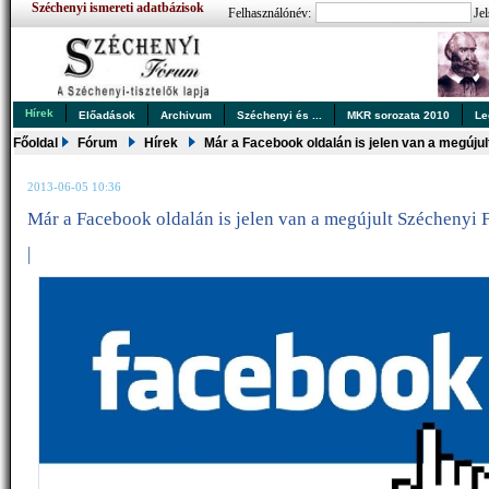
Széchenyi ismereti adatbázisok
Felhasználónév:
Jel
Hírek
Előadások
Archivum
Széchenyi és ...
MKR sorozata 2010
Le
Főoldal
Fórum
Hírek
Már a Facebook oldalán is jelen van a megúju
2013-06-05 10:36
Már a Facebook oldalán is jelen van a megújult Széchenyi
|