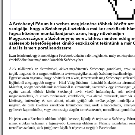
A Széchenyi Fórum.hu webes megjelenése többek között azt 
szolgálja, hogy a Széchenyi-tisztelők a mai kor eszközeit há
fogva közösen munkálkodjanak azon, hogy növekedjen
Magyarországon a Széchenyi-ismeret. Ehhez minden eddigin
szélesebb lehetőségeket kínáló eszközként tekintünk a már
által is ismert portálrendszerre.
Ezen feladatunk egyik mellékága a Facebook oldalán való megjelenés, mely reményeink s
érdeklődőket hoz majd mind közelebb Széchenyihez.
Akik találkoztak az életművével, akiket megérintettek Széchenyi gondolatai, azok s
tartják magukat, és a maguk területén a tevékenységüket áthatja Széchenyi szellemisége.
Egyrészt azon vagyunk, hogy bővítsük ezt a kört, ismertessük meg Széchenyit szélesebb
lépjünk túl a legnagyobb magyar – Hitel-Világ-Stádium – Lánchíd és akadémia háromsz
Másrészt, ahogy weboldalunk indulásánál is elmondtuk, szeretnénk egy közösséget „g
együtt vannak többek között Széchenyi nevét viselő intézmények, róla relikvi
magánszemélyek, őt kutató történészek, érdeklődők, róla alkotó művészek, mert bár 
közösség, intézmény, és sok alkotó, oktató, gyűjtő stb. tevékenységét motiválja 
magyar, de csak kivételes esetekben teremtődtek meg azok a kapcsolatok, amelyek
gyökerek kapcsolódása, vagy azonossága alapján természetesnek, normálisnak gondolha
Ha jelen van a Facebook oldalon, kérjük, keresse, lájkolja és terjessze a Széchenyi Fóru
annak érdekes tartalmait a legnagyobb közösségi oldalon is. Néhány mondatban össz
teendőket azoknak, akik (még) nem látják át teljesen a megújult Facebookot.