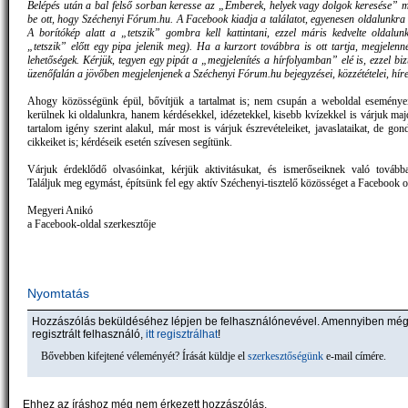
Belépés után a bal felső sorban keresse az „Emberek, helyek vagy dolgok keresése” me
be ott, hogy Széchenyi Fórum.hu. A Facebook kiadja a találatot, egyenesen oldalunkra 
A borítókép alatt a „tetszik” gombra kell kattintani, ezzel máris kedvelte oldalun
„tetszik” előtt egy pipa jelenik meg). Ha a kurzort továbbra is ott tartja, megjelenn
lehetőségek. Kérjük, tegyen egy pipát a „megjelenítés a hírfolyamban” elé is, ezzel biz
üzenőfalán a jövőben megjelenjenek a Széchenyi Fórum.hu bejegyzései, közzétételei, híre
Ahogy közösségünk épül, bővítjük a tartalmat is; nem csupán a weboldal eseményei
kerülnek ki oldalunkra, hanem kérdésekkel, idézetekkel, kisebb kvízekkel is várjuk ma
tartalom igény szerint alakul, már most is várjuk észrevételeiket, javaslataikat, de gond
cikkeiket is; kérdéseik esetén szívesen segítünk.
Várjuk érdeklődő olvasóinkat, kérjük aktivitásukat, és ismerőseiknek való továbba
Találjuk meg egymást, építsünk fel egy aktív Széchenyi-tisztelő közösséget a Facebook ol
Megyeri Anikó
a Facebook-oldal szerkesztője
Nyomtatás
Hozzászólás beküldéséhez lépjen be felhasználónevével. Amennyiben mé
regisztrált felhasználó,
itt regisztrálhat
!
Bővebben kifejtené véleményét? Írását küldje el
szerkesztőségünk
e-mail címére.
Ehhez az íráshoz még nem érkezett hozzászólás.