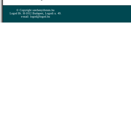
© Copyright szechenyiforum.hu
Logod Bt. H-1012 Budapest, Logodi u. 49.
e-mail: logod@logod.hu