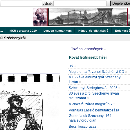
:
Jelszó:
..
MKR sorozata 2010
Legyen hungarikum
Könyv- és cikkajánló
Érdekess
ül Széchenyiről
»
További események
Rovat legfrissebb hírei
»
izé
»
Megjelent a 7. zenei Széchényi CD
A 165 éve elhunyt gróf Széchenyi
»
István
»
Széchenyi-Serlegbeszéd 2025
30 éves a zirci Széchenyi István
»
mellszobor
»
A Pinkafői zárda megszűnik
»
Porhajas László bemutatkozása
Gondolatok Széchenyi 164.
»
halálévfordulóján
»
Bécsi koszorúzás