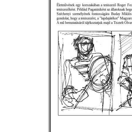
Életművének egy korszakában a teniszező Roger Fede
teniszezőként. Például Paganiniként az állatoknak heg
Széchenyi személyének fontosságára Buday Miklós h
gondolat, hogy a teniszezést, a "lapdajátékot" Magy
A mű bemutatásáról tájékoztatjuk majd a Tisztelt Olva