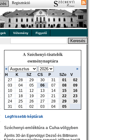
Regisztráció
égek
Vélemény
Figyelő
A Széchenyi-tisztelők
eseménynaptára
«
»
H
K
SZ
CS
P
SZo
V
27
28
29
30
31
01
02
03
04
05
06
07
08
09
10
11
12
13
14
15
16
17
18
19
20
21
22
23
24
25
26
27
28
29
30
31
01
02
03
04
05
Legfrissebb képtárak
Széchenyi-emléktúra a Cuha-völgyben
Április 30-án Egervölgyi Dezső és Bittmann
Károly szervezésében ragyogó időben került