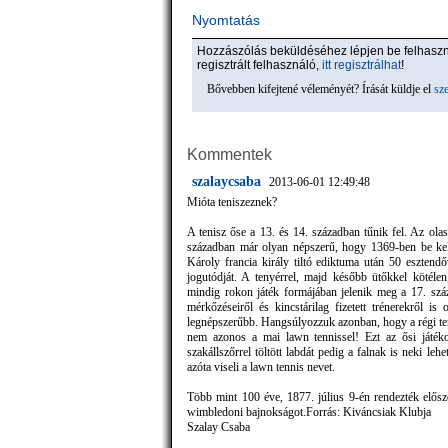
Nyomtatás
Hozzászólás beküldéséhez lépjen be felhas
regisztrált felhasználó,
itt regisztrálhat
!
Bővebben kifejtené véleményét? Írását küldje el
sz
Kommentek
szalaycsaba
2013-06-01 12:49:48
Mióta teniszeznek?
A tenisz őse a 13. és 14. században tűnik fel. Az olas
században már olyan népszerű, hogy 1369-ben be kellett
Károly francia király tiltó ediktuma után 50 esztendő
jogutódját. A tenyérrel, majd később ütőkkel kötélen,
mindig rokon játék formájában jelenik meg a 17. száz
mérkőzéseiről és kincstárilag fizetett trénerekről i
legnépszerűbb. Hangsúlyozzuk azonban, hogy a régi ten
nem azonos a mai lawn tennissel! Ezt az ősi játékot
szakállszőrrel töltött labdát pedig a falnak is neki leh
azóta viseli a lawn tennis nevet.
Több mint 100 éve, 1877. július 9-én rendezték előszö
wimbledoni bajnokságot.Forrás: Kiváncsiak Klubja
Szalay Csaba