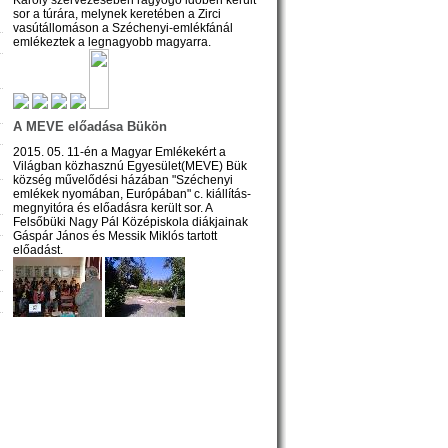
sor a túrára, melynek keretében a Zirci
vasútállomáson a Széchenyi-emlékfánál
emlékeztek a legnagyobb magyarra.
A MEVE előadása Bükön
2015. 05. 11-én a Magyar Emlékekért a
Világban közhasznú Egyesület(MEVE) Bük
község művelődési házában "Széchenyi
emlékek nyomában, Európában" c. kiállítás-
megnyitóra és előadásra került sor. A
Felsőbüki Nagy Pál Középiskola diákjainak
Gáspár János és Messik Miklós tartott
előadást.