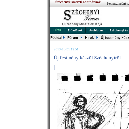
Széchenyi ismereti adatbázisok
Felhasználónév
Hírek
Előadások
Archivum
Széchenyi és .
Főoldal
Fórum
Hírek
Új festmény kész
2013-05-31 12:51
Új festmény készül Széchenyiről
|