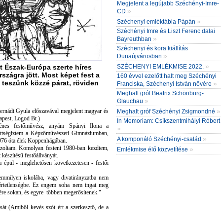
Megjelent a legújabb Széchényi-Imre-
»
CD
»
Széchenyi emléktábla Pápán
Széchényi Imre és Liszt Ferenc dalai
»
Bayreuthban
Széchenyi és kora kiállítás
»
Dunaújvárosban
»
t Észak-Európa szerte híres
SZÉCHENYI EMLÉKMISE 2022.
zágra jött. Most képet fest a
160 évvel ezelőtt halt meg Széchényi
 teszünk közzé párat, röviden
»
Franciska, Széchenyi István nővére
Meghalt gróf Beatrix Schönburg-
»
Glauchau
»
 Hernádi Gyula előszavával megjelent magyar és
Meghalt gróf Széchényi Zsigmondné
apest, Logod Bt.)
In Memoriam: Csíkszentmihályi Róbert
nes festőművész, anyám Spányi Ilona a
»
rettségiztem a Képzőművészeti Gimnáziumban,
»
A komponáló Széchényi-család
976 óta élek Koppenhágában.
ajzoltam. Komolyan festeni 1980-ban kezdtem,
»
Emlékmise élő közvetítése
 készítésű festőállványát.
a épül - meglehetősen következetesen - festői
emmilyen iskolába, vagy divatirányzatba nem
, értetlenségbe. Ez engem soha nem ingat meg
ére sokan, és egyre többen megerősítenek."
lusát (Amiből kevés szót ért a szerkesztő, de a