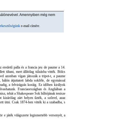
ználónevével. Amennyiben még nem
erkesztőségünk
e-mail címére.
z eredetű palla és a francia jeu de paume a 14.
 tiltani, mert állítólag túlzásba vitték. Bölcs
vel azonban vígan játsszák a tripot-t, a paume
 hálón átjuttatott labda sokféle, de egymással
adig, a felvirágzás koráig. Ez időben királyok
s olvashatunk. Franciaországban és Angliában a
isz, tehát a Shakespeare Sok hűhójának tenisze
 kizárólag zárt helyen űzték, a szőrrel, azaz
etett ütni. Csak 1874-ben vitték ki a szabadba, s
r e játék világszerte legismertebb versenyét, a