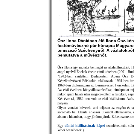
Ősz Ilona Dániában élő Ilona Ősz-kén
festőművésznő pár hónapra Magyarors
teniszező Széchenyiről. A vázlatokból
bemutatva a művésznőt.
Ősz Ilona
így mutatta be magát az általa illusztrált,
angol nyelvű Énekek éneke című kötetben (2001. Bud
"1942-ben születtem Budapesten. Apám Ősz Dé
Képzőművészeti Főiskolán találkoztak. 1961-ben é
1968-ban diplomáztam az Iparművészeti Főiskolán. 1
Az első években könyvillusztrációkat, címlapokat r
mikor apám halála után megörököltem a festékeit, saját
Két évre rá, 1982-ben volt az első kiállításom. Azót
pályám.
Olyan vonalat követek, ami teljesen az enyém és s
sorolható be. Eleinte sokszor ütközött ellenállásba
abban a hitemben, hogy jó úton járok. Ebben szerencs
Egy
dániai kiállításának képei
szemléltethetik stí
képei beszédesek.)