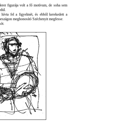
rer figurája volt a fő motívum, de soha sem
edül.
ívta fel a figyelmét, és ebből kerekedett a
arországon meghonosító Széchenyit megfesse.
sót.