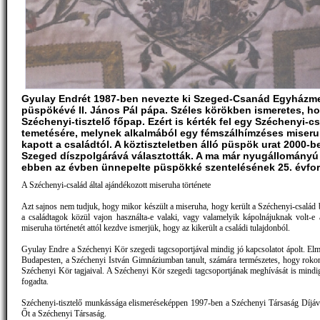
Gyulay Endrét 1987-ben nevezte ki Szeged-Csanád Egyházm
püspökévé II. János Pál pápa. Széles körökben ismeretes, h
Széchenyi-tisztelő főpap. Ezért is kérték fel egy Széchenyi-c
temetésére, melynek alkalmából egy fémszálhímzéses miseru
kapott a családtól. A köztiszteletben álló püspök urat 2000-b
Szeged díszpolgárává választották. A ma már nyugállomány
ebben az évben ünnepelte püspökké szentelésének 25. évfor
A Széchenyi-család által ajándékozott miseruha története
Azt sajnos nem tudjuk, hogy mikor készült a miseruha, hogy került a Széchenyi-család b
a családtagok közül vajon használta-e valaki, vagy valamelyik kápolnájuknak volt-e 
miseruha történetét attól kezdve ismerjük, hogy az kikerült a családi tulajdonból.
Gyulay Endre a Széchenyi Kör szegedi tagcsoportjával mindig jó kapcsolatot ápolt. El
Budapesten, a Széchenyi István Gimnáziumban tanult, számára természetes, hogy roko
Széchenyi Kör tagjaival. A Széchenyi Kör szegedi tagcsoportjának meghívását is mindi
fogadta.
Széchenyi-tisztelő munkássága elismeréseképpen 1997-ben a Széchenyi Társaság Díjával
Őt a Széchenyi Társaság.