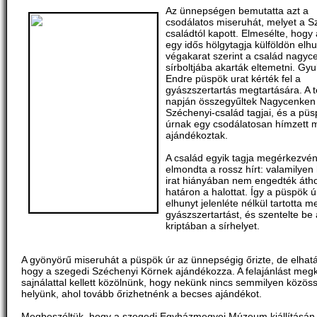
Az ünnepségen bemutatta azt a
csodálatos miseruhát, melyet a S
családtól kapott. Elmesélte, hogy
egy idős hölgytagja külföldön elhu
végakarat szerint a család nagyc
sírboltjába akarták eltemetni. Gyu
Endre püspök urat kérték fel a
gyászszertartás megtartására. A 
napján összegyűltek Nagycenken
Széchenyi-család tagjai, és a pü
úrnak egy csodálatosan hímzett 
ajándékoztak.
A család egyik tagja megérkezvé
elmondta a rossz hírt: valamilyen 
irat hiányában nem engedték átho
határon a halottat. Így a püspök ú
elhunyt jelenléte nélkül tartotta m
gyászszertartást, és szentelte be 
kriptában a sírhelyet.
A gyönyörű miseruhát a püspök úr az ünnepségig őrizte, de elhatá
hogy a szegedi Széchenyi Körnek ajándékozza. A felajánlást me
sajnálattal kellett közölnünk, hogy nekünk nincs semmilyen közös
helyünk, ahol tovább őrizhetnénk a becses ajándékot.
Megbeszéltük, hogy a szegedi Egyházmegyei Múzeum kiállításán 