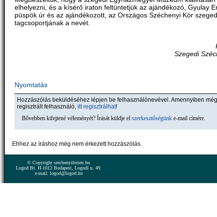
elhelyezni, és a kísérő iraton feltüntetjük az ajándékozó, Gyulay 
püspök úr és az ajándékozott, az Országos Széchenyi Kör szeged
tagcsoportjának a nevét.
Szegedi Széc
Nyomtatás
Hozzászólás beküldéséhez lépjen be felhasználónevével. Amennyiben mé
regisztrált felhasználó,
itt regisztrálhat
!
Bővebben kifejtené véleményét? Írását küldje el
szerkesztőségünk
e-mail címére.
Ehhez az íráshoz még nem érkezett hozzászólás.
© Copyright szechenyiforum.hu
Logod Bt. H-1012 Budapest, Logodi u. 49.
e-mail: logod@logod.hu