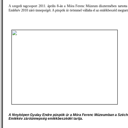
A szegedi tagcsoport 2011. április 8-án a Móra Ferenc Múzeum dísztermében tartotta
Emlékév 2010 záró ünnepségét. A püspök úr örömmel vállalta el az emlékbeszéd megtart
A fényképen Gyulay Endre püspök úr a Móra Ferenc Múzeumban a Széch
Emlékév záróünnepség emlékbeszédét tartja.