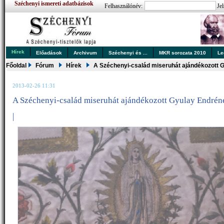
Széchenyi ismereti adatbázisok
Felhasználónév:
Jel
Hírek
Előadások
Archivum
Széchenyi és ...
MKR sorozata 2010
Le
Főoldal
Fórum
Hírek
A Széchenyi-család miseruhát ajándékozott 
2013-02-26 11:31
A Széchenyi-család miseruhát ajándékozott Gyulay Endrén
|