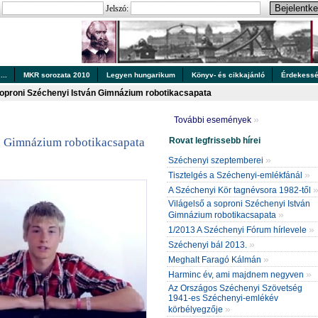
:
Jelszó:
..
MKR sorozata 2010
Legyen hungarikum
Könyv- és cikkajánló
Érdekess
soproni Széchenyi István Gimnázium robotikacsapata
»
További események
Rovat legfrissebb hírei
án Gimnázium robotikacsapata
»
Széchenyi szeptemberei
»
Tisztelgés a Széchenyi-emlékfánál
A Széchenyi Kör tagnévsora 1982-től
Világelső a soproni Széchenyi István
»
Gimnázium robotikacsapata
»
1/2013 A Széchenyi Fórum hírlevele
»
Széchenyi bál 2013.
»
Meghalt Faragó Kálmán
»
Harminc év, ami majdnem negyven
Az Országos Széchenyi Szövetség
1941-es Széchenyi-emlékév
»
körbélyegzője