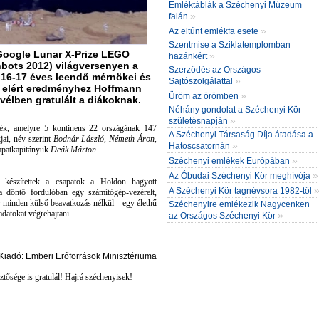
Emléktáblák a Széchenyi Múzeum
»
falán
»
Az eltűnt emlékfa esete
Szentmise a Sziklatemplomban
 Google Lunar X-Prize LEGO
»
hazánkért
bots 2012) világversenyen a
Szerződés az Országos
16-17 éves leendő mérnökei és
»
Sajtószolgálattal
 elért eredményhez Hoffmann
»
Üröm az örömben
evélben gratulált a diákoknak.
Néhány gondolat a Széchenyi Kör
»
születésnapján
ték, amelyre 5 kontinens 22 országának 147
A Széchenyi Társaság Díja átadása a
jai, név szerint
Bodnár László, Németh Áron,
»
Hatoscsatornán
sapatkapitányuk
Deák Márton
.
»
Széchenyi emlékek Európában
»
Az Óbudai Széchenyi Kör meghívója
t készítettek a csapatok a Holdon hagyott
A Széchenyi Kör tagnévsora 1982-től
a döntő fordulóban egy számítógép-vezérelt,
 minden külső beavatkozás nélkül – egy élethű
Széchenyire emlékezik Nagycenken
adatokat végrehajtani.
»
az Országos Széchenyi Kör
adó: Emberi Erőforrások Minisztériuma
ősége is gratulál! Hajrá széchenyisek!