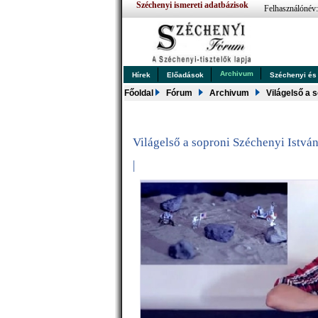
Széchenyi ismereti adatbázisok
Felhasználónév
Archivum
Hírek
Előadások
Széchenyi és .
Főoldal
Fórum
Archivum
Világelső a 
Világelső a soproni Széchenyi Istv
|