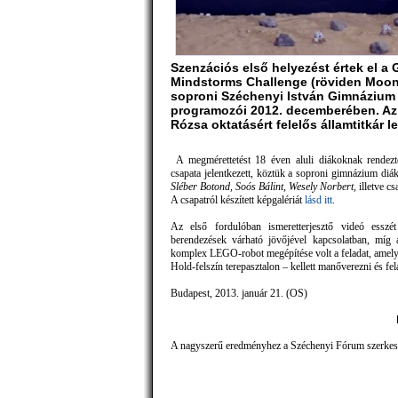
Szenzációs első helyezést értek el a
Mindstorms Challenge (röviden Moon
soproni Széchenyi István Gimnázium 
programozói 2012. decemberében. Az
Rózsa oktatásért felelős államtitkár l
A megmérettetést 18 éven aluli diákoknak rendez
csapata jelentkezett, köztük a soproni gimnázium diák
Sléber Botond, Soós Bálint, Wesely Norbert,
illetve c
A csapatról készített képgalériát
lásd itt
.
Az első fordulóban ismeretterjesztő videó esszé
berendezések várható jövőjével kapcsolatban, míg 
komplex LEGO-robot megépítése volt a feladat, amely
Hold-felszín terepasztalon – kellett manőverezni és fel
Budapest, 2013. január 21. (OS)
Ki
A nagyszerű eredményhez a Széchenyi Fórum szerkeszt