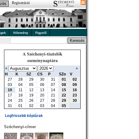
Regisztráció
égek
Vélemény
Figyelő
A Széchenyi-tisztelők
eseménynaptára
«
»
H
K
SZ
CS
P
SZo
V
27
28
29
30
31
01
02
»
03
04
05
06
07
08
09
10
11
12
13
14
15
16
17
18
19
20
21
22
23
24
25
26
27
28
29
30
31
01
02
03
04
05
Legfrissebb képtárak
Széchenyi-címer