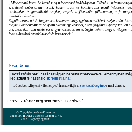
„Mindenható Isten, hallgasd meg mindennapi imádságomat. Töltsd el szívemet angyal
szeretettel embertársaim iránt, hazám iránt és honfitársaim iránt! Világosíts m
szellemével és gondolkodó erejével, engedd a jövendőbe pillantanom, a jó magot
megkülönböztetnem.
Sugalld nekem mit és hogyan kell kezdenem, hogy egykoron a tőkével, melyet reám bíztál
tudjak. Gondolkodni és dolgozni akarok éjjel-nappal, éltem fogytáig. Gyarapítsd, ami j
a születésekor, ami netán rossz gyümölcsöt teremne. Segíts nekem, hogy a világon mi
igaz alázatával szemlélhessek és kezdhessek.”
Nyomtatás
Hozzászólás beküldéséhez lépjen be felhasználónevével. Amennyiben mé
regisztrált felhasználó,
itt regisztrálhat
!
Bővebben kifejtené véleményét? Írását küldje el
szerkesztőségünk
e-mail címére.
Ehhez az íráshoz még nem érkezett hozzászólás.
© Copyright szechenyiforum.hu
Logod Bt. H-1012 Budapest, Logodi u. 49.
e-mail: logod@logod.hu