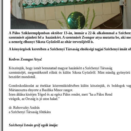
A Pálos Sziklatemplpmban október 13-án, immár a 22-ik alkalommal a Széchen
szentmisét ajánlott fel a hazánkért. A szentmisét Zsongor atya mutatta be, aki m
a nemrég elhunyt Sikota Győzőről az oltár tervezőjéről is.
A könyörgések keretében a Széchenyi Társaság elnökségi tagjai Széchenyi imáit olv
Kedves Zsongor Atya!
Köszönjük, hogy ismét bemutattad magyar hazánkért a Széchenyi Társaság
szentmiséjét, megemlékeztél rólink és külön Sikota Gyözőről. Mint mindig gyönyörü 
beszédet mondottál.
Gondoskodásodat az énekkar közremüködésében külön köszönjük, és boldogok va
Márianosztra elnyerte a Basilika Minor rangot.
Isten áldása kisérjen Téged és az egész Pálos rendet, mert "ha a Pálos Rend
virágzik, az Ország is jó uton halad."
dr. Rubovszky András
a Széchenyi Társaság főtitkára
Széchenyi István gróf egyik imája: