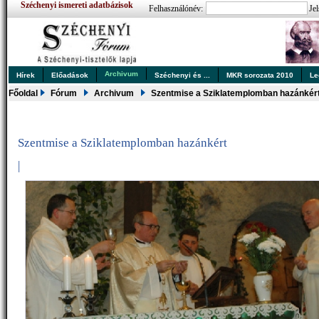
Széchenyi ismereti adatbázisok
Felhasználónév:
Jel
Archivum
Hírek
Előadások
Széchenyi és ...
MKR sorozata 2010
Le
Főoldal
Fórum
Archivum
Szentmise a Sziklatemplomban hazánkér
Szentmise a Sziklatemplomban hazánkért
|