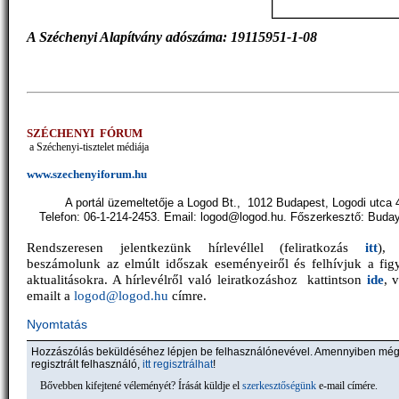
A Széchenyi Alapítvány adószáma: 19115951-1-08
SZÉCHENYI FÓRUM
a Széchenyi-tisztelet médiája
www.szechenyiforum.hu
A portál üzemeltetője a Logod Bt., 1012 Budapest, Logodi utca 
Telefon: 06-1-214-2453. Email: logod@logod.hu. Főszerkesztő: Buda
Rendszeresen jelentkezünk hírlevéllel (feliratkozás
itt
),
beszámolunk az elmúlt időszak eseményeiről és felhívjuk a fig
aktualitásokra. A hírlevélről való leiratkozáshoz kattintson
ide
, 
emailt a
logod@logod.hu
címre.
Nyomtatás
Hozzászólás beküldéséhez lépjen be felhasználónevével. Amennyiben mé
regisztrált felhasználó,
itt regisztrálhat
!
Bővebben kifejtené véleményét? Írását küldje el
szerkesztőségünk
e-mail címére.