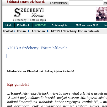
Széchenyi ismereti adatbázisok
Felhasználónév:
Jel
Archivum
Hírek
Előadások
Széchenyi és ...
MKR sorozata 2010
Le
Főoldal
Fórum
Archivum
1/2013 A Széchenyi Fórum hírlevele
1/2013 A Széchenyi Fórum hírlevele
|
Minden Kedves
Olvasónknak boldog új évet kívánnk!
Egy gondolat
„Honunk felemelkedésének mélyebb köve tehát a Hitel a nevelésn
’S azért mely hiábavaló beszéd, melyet sokszor köz tapssal kénte
hallani "maradjunk szabadok, habár szegények leszünk is", – me
mit ábrándoz, csak a’ vagyonos nemzet szabad. Egyes szem