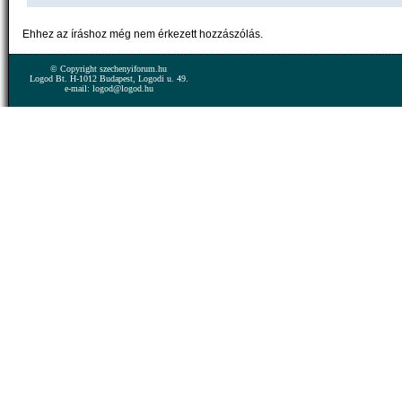
Ehhez az íráshoz még nem érkezett hozzászólás.
© Copyright szechenyiforum.hu
Logod Bt. H-1012 Budapest, Logodi u. 49.
e-mail: logod@logod.hu