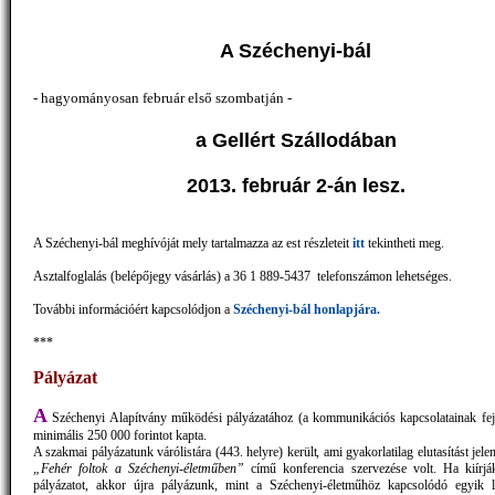
A Széchenyi-bál
-
hagyományosan február első szombatján
-
a Gellért Szállodában
2013. február 2-án lesz.
A Széchenyi-bál meghívóját mely tartalmazza az est részleteit
itt
tekintheti meg.
Asztalfoglalás (belépőjegy vásárlás) a 36 1 889-5437 telefonszámon lehetséges.
További információért kapcsolódjon a
Széchenyi-bál honlapjára.
***
Pályázat
A
Széchenyi Alapítvány működési pályázatához (a kommunikációs kapcsolatainak fejl
minimális 250 000 forintot kapta.
A szakmai pályázatunk várólistára (443. helyre) került, ami gyakorlatilag elutasítást jele
„Fehér foltok a Széchenyi-életműben”
című konferencia szervezése volt. Ha kiírj
pályázatot, akkor újra pályázunk, mint a Széchenyi-életműhöz kapcsolódó egyik l