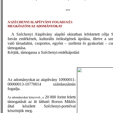
***
A SZÉCHENYI ALAPÍTVÁNY FOGADJA ÉS
MEGKÖSZÖNI AZ ADOMÁNYOKAT
A Széchenyi Alapítvány alapító okiratban lefektetett célja 
István emlékének, kulturális örökségének ápolása, illetve a sz
való társadalmi, csoportos, egyéni – szellemi és gyakorlati – cs
támogatása.
Kérjük, támogassa a Széchenyi-emlékápolást
Az adományokat az alapítvány 10900011-
00000013-10770014 számlaszámán
fogadja.
20 000 forint feletti
Az adományokat könyvvel-, a
támogatását az itt látható Borsos Miklós
által készített Széchenyi-portréval
köszönjük meg.