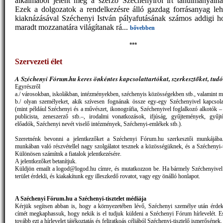
alkalmából jelent meg a szerző Széchenyiről írt tanulmányaina
Ezek a dolgozatok a rendelkezésre álló gazdag forrásanyag lehe
kiaknázásával Széchenyi István pályafutásának számos addigi 
maradt mozzanatára világítanak rá...
bővebben
***
Szervezeti élet
A Széchenyi Fórum.hu
keres
önkéntes kapcsolattartókat, szerkesztőket, tud
Egyrészről
a./ városokban, iskolákban, intézményekben, széchenyis közösségekben stb., valamint m
b./ olyan személyeket, akik szívesen fognának össze egy-egy Széchenyivel kapcsolat
(mint például Széchenyi és a művészet, ikonográfia, Széchenyivel foglalkozó alkotók – 
publicista, zeneszerző stb.–, irodalmi vonatkozások, ifjúság, gyűjtemények, gyűjt
előadók, Széchenyi nevét viselő intézmények, Széchenyi-emlékek stb.).
Szeretnénk bevonni a jelentkezőket a Széchenyi Fórum.hu szerkesztői munkájá
munkában való részvétellel nagy szolgálatot tesznek a közösségüknek, és a Széchenyi-t
Különösen számítnk a fiatalok jelentkezésére.
A jelentkezőket betanítjuk.
Küldjön emailt a logod@logod.hu címre, és mutatkozzon be. Ha bármely Széchenyivel
terület érdekli, és kiakakítunk egy illeszkedő rovatot, vagy egy önálló honlapot.
A Széchenyi Fórum.hu a Széchenyi-tisztelet médiája
Kérjük segítsen abban is, hogy a környezetében lévő, Széchenyi személye után érde
címét megkaphassuk, hogy nekik is el tudjuk küldeni a Széchenyi Fórum hírlevelét. Es
tovább ezt a hírlevelet tájékoztatás és feliratkoás céljából Széchenyi-tisztelő ismerősének.