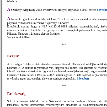
feladatra.
A
Széchenyi Alapítvány 2012. évi terveiről, amelyek átnyúlnak a 2013. évre is
bővebb
A
Nemzeti Együttműködési Alap által kiírt "Civil szervezetek működési célú támogat
pályázati felhívására a Széchenyi Alapítvány is nevezett.
Értesítésük szerint, hogy a NEA-KK-13-M-0985 pályázati azonosítószámú,
Széch
növelése - különös tekintettel az ifjúságra
címen benyújtott pályázatunk a Pályázati
Pályázati Útmutató 12. pontja alapján érvényes.
Várjuk az elbírálását.
***
Kérjük
Az Országos Széchenyi Kör hivatalos megalakulásának 30 éves évfordulójára emlékkö
határozta el. A munka folyamatban van, nagyon sok fontos írás érkezett be, viszont
irányló pályázatot elutasították. Így szerényebb tartalommal jelenhet majd meg az emlék
Előzetesen közzé tesszük 1982-től a 3428 elemű taglistát. A lista kapcsán kérjük annak
és várjuk a tagok észrevételeit, illetve az esetleges pontosítást.
bővebben
***
Érdekesség
Sok érdekességre találnak, ha a Széchenyi Fórum.hu honlapon böngésznek; tö
témakörök szerint kereshetnek rendezvényeikre előadókat. A dokumentumtárunkba