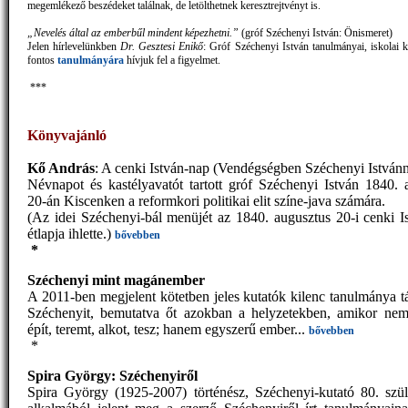
megemlékező beszédeket találnak, de letölthetnek keresztrejtvényt is.
„Nevelés által az emberbűl mindent képezhetni.”
(gróf Széchenyi István: Önismeret)
Jelen hírlevelünkben
Dr. Gesztesi Enikő
: Gróf Széchenyi István tanulmányai, iskolai 
fontos
tanulmányára
hívjuk fel a figyelmet.
***
Könyvajánló
Kő András
: A cenki István-nap
(Vendégségben Széchenyi Istvánn
Névnapot és kastélyavatót tartott gróf Széchenyi István 1840. 
20-án Kiscenken a reformkori politikai elit színe-java számára.
(Az idei Széchenyi-bál menüjét az 1840. augusztus 20-i cenki I
étlapja ihlette.)
bővebben
*
Széchenyi mint magánember
A 2011-ben megjelent kötetben jeles kutatók kilenc tanulmánya tá
Széchenyit, bemutatva őt azokban a helyzetekben, amikor nem 
épít, teremt, alkot, tesz; hanem egyszerű ember...
bővebben
*
Spira György: Széchenyiről
Spira György (1925-2007) történész, Széchenyi-kutató 80. szül