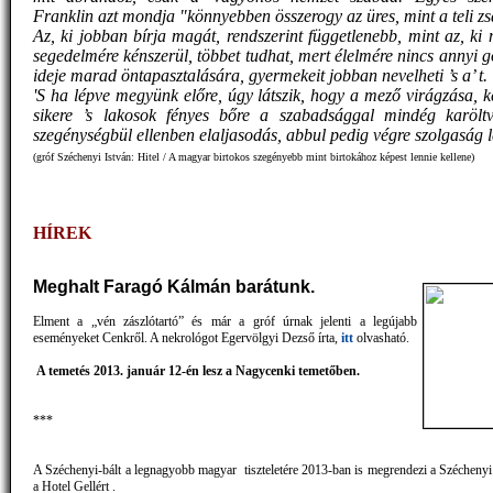
Franklin azt mondja "könnyebben összerogy az üres, mint a teli zs
Az, ki jobban bírja magát, rendszerint függetlenebb, mint az, ki
segedelmére kénszerül, többet tudhat, mert élelmére nincs annyi 
ideje marad öntapasztalására, gyermekeit jobban nevelheti ’s a’ t.
'S ha lépve megyünk előre, úgy látszik, hogy a mező virágzása, k
sikere ’s lakosok fényes bőre a szabadsággal mindég karölt
szegénységbül ellenben elaljasodás, abbul pedig végre szolgaság
(gróf Széchenyi István: Hitel / A magyar birtokos szegényebb mint birtokához képest lennie kellene)
HÍREK
Megh
alt
Faragó Kálmán barátunk.
Elment a „vén zászlótartó” és már a gróf úrnak jelenti a legújabb
eseményeket Cenkről. A nekrológot Egervölgyi Dezső írta,
itt
olvasható.
A temetés 2013. január 12-én lesz a Nagycenki temetőben.
***
A Széchenyi-bált a legnagyobb magyar tiszteletére 2013-ban is megrendezi a Széchenyi
a Hotel Gellért .