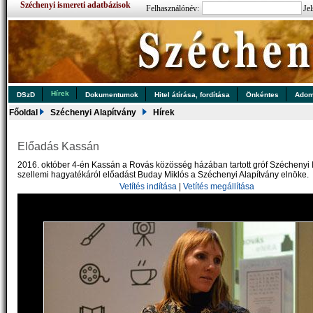
Széchenyi ismereti adatbázisok
Felhasználónév:
Jel
Hírek
DSzD
Dokumentumok
Hitel átírása, fordítása
Önkéntes
Ado
Főoldal
Széchenyi Alapítvány
Hírek
Előadás Kassán
2016. október 4-én Kassán a Rovás közösség házában tartott gróf Széchenyi 
szellemi hagyatékáról előadást Buday Miklós a Széchenyi Alapítvány elnöke.
Vetítés indítása
|
Vetítés megállítása