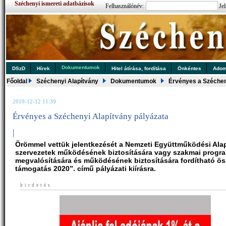
Széchenyi ismereti adatbázisok
Felhasználónév:
Jel
Dokumentumok
DSzD
Hírek
Hitel átírása, fordítása
Önkéntes
Ado
Főoldal
Széchenyi Alapítvány
Dokumentumok
Érvényes a Széchen
2019-12-12 11:39
Érvényes a Széchenyi Alapítvány pályázata
|
Örömmel vettük jelentkezését a Nemzeti Együttműködési Alap
szervezetek működésének biztosítására vagy szakmai progr
megvalósítására és működésének biztosítására fordítható ö
támogatás 2020”. című pályázati kiírásra.
hirdetés