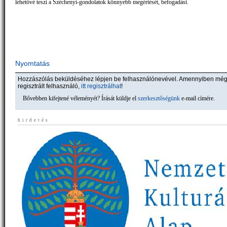
lehetővé teszi a Széchenyi-gondolatok könnyebb megértését, befogadást.
Nyomtatás
Hozzászólás beküldéséhez lépjen be felhasználónevével. Amennyiben mé
regisztrált felhasználó,
itt regisztrálhat
!
Bővebben kifejtené véleményét? Írását küldje el
szerkesztőségünk
e-mail címére.
hirdetés