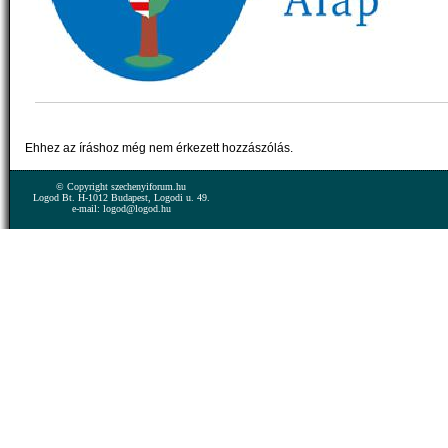
Ehhez az íráshoz még nem érkezett hozzászólás.
© Copyright szechenyiforum.hu
Logod Bt. H-1012 Budapest, Logodi u. 49.
e-mail: logod@logod.hu