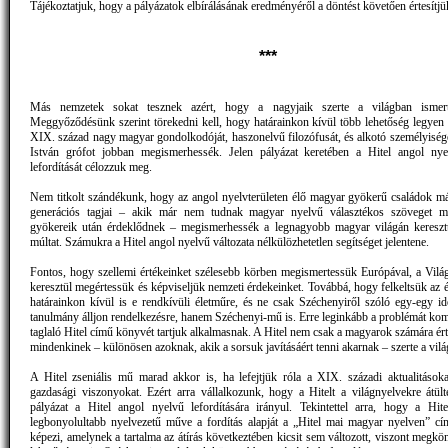
Tájékoztatjuk, hogy a pályázatok elbírálásának eredményéről a döntést követően értesítjü
***
Más nemzetek sokat tesznek azért, hogy a nagyjaik szerte a világban ismert
Meggyőződésünk szerint törekedni kell, hogy határainkon kívül több lehetőség legyen 
XIX. század nagy magyar gondolkodóját, haszonelvű filozófusát, és alkotó személyiség
István grófot jobban megismerhessék. Jelen pályázat keretében a Hitel angol nye
lefordítását célozzuk meg.
Nem titkolt szándékunk, hogy az angol nyelvterületen élő magyar gyökerű családok 
generációs tagjai – akik már nem tudnak magyar nyelvű választékos szöveget me
gyökereik után érdeklődnek – megismerhessék a legnagyobb magyar világán kereszt
múltat. Számukra a Hitel angol nyelvű változata nélkülözhetetlen segítséget jelentene.
Fontos, hogy szellemi értékeinket szélesebb körben megismertessük Európával, a Világ
keresztül megértessük és képviseljük nemzeti érdekeinket. Továbbá, hogy felkeltsük az 
határainkon kívül is e rendkívüli életműre, és ne csak Széchenyiről szóló egy-egy i
tanulmány álljon rendelkezésre, hanem Széchenyi-mű is. Erre leginkább a problémát k
taglaló Hitel című könyvét tartjuk alkalmasnak. A Hitel nem csak a magyarok számára ér
mindenkinek – különösen azoknak, akik a sorsuk javításáért tenni akarnak – szerte a vilá
A Hitel zseniális mű marad akkor is, ha lefejtjük róla a XIX. századi aktualitásoka
gazdasági viszonyokat. Ezért arra vállalkozunk, hogy a Hitelt a világnyelvekre átült
pályázat a Hitel angol nyelvű lefordítására irányul. Tekintettel arra, hogy a Hit
legbonyolultabb nyelvezetű műve a fordítás alapját a „Hitel mai magyar nyelven” c
képezi, amelynek a tartalma az átírás következtében kicsit sem változott, viszont megkönn