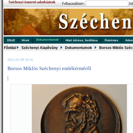
Széchenyi ismereti adatbázisok
Felhasználónév:
Jel
Dokumentumok
DSzD
Hírek
Hitel átírása, fordítása
Önkéntes
Ado
Főoldal
Széchenyi Alapítvány
Dokumentumok
Borsos Miklós Széc
2013-02-09 18:16
Borsos Miklós Széchenyi emlékérméről
|