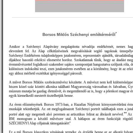
*
Borsos Miklós Széchenyi emlékérméről
Amikor a Széchenyi Alapítvány megalapította névadója emlékérmét, nemes ha
elevenített fel. Az Alap célkitűzéseinek megvalósítását segítő tagoknak ünnepély
Széchenyi Emlékérem tulajdonképpen jutalomérem, reprezentatív ajándék, társadalmilag
díjakhoz hasonló erkölcsi elismerést hordoz. Szokatlannak tűnik, hogy az átadást me
éremművészettel foglalkozó szakember sajátos szempontjait hangoztatva szóljunk róla, d
különösen indokolttá teszi, ezen jutalomérem esetében az a körülmény, hogy itt az erkö
egy ahhoz mérhető esztétikai igényességgel párosult.
A művet Borsos Miklós szobrászművész készítette. A művészt nem kell különösképpe
hiszen közel száz köztéri alkotása található Magyarország városaiban és falvaiban, Gy
múzeum mutatja be gazdag életművét, és megemlítendő az is, hogy a jelenkori magyar 
egyik kiemelkedő mesterét tisztelhetjük benne.
Az érem előzményének Borsos 1973-ban, a Hazafias Népfront környezetvédelmi érmé
munkáját tekinthetjük. Az ott megfogalmazott Széchenyi portrét találhatjuk ezen a jut
**
portré alatt egy megemelt alsó peremen az artisztikus felirat az ábrázolt nevével.
Az a
BM monogram a készítő művészre utal. A hátlapon az érem funkcióját rögzít
SZÉCHENYI Alap céljainak támogatásáért”
Ez a mű Borsos klasszikus vénájának terméke, és érződik benne az az alkotói folya