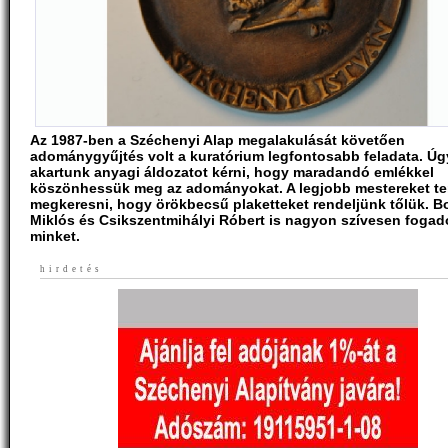
Az 1987-ben a Széchenyi Alap megalakulását követően
adománygyűjtés volt a kuratórium legfontosabb feladata. Úg
akartunk anyagi áldozatot kérni, hogy maradandó emlékkel
köszönhessük meg az adományokat. A legjobb mestereket te
megkeresni, hogy örökbecsű plaketteket rendeljünk tőlük. B
Miklós és Csikszentmihályi Róbert is nagyon szívesen fogad
minket.
hirdetés