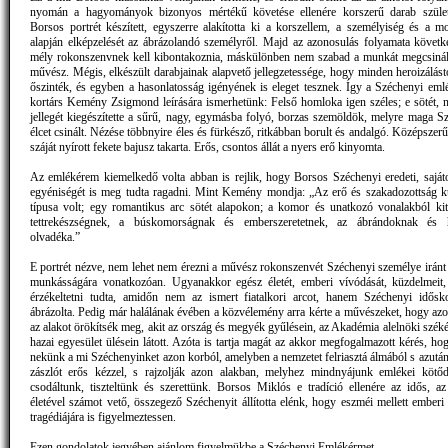
nyomán a hagyományok bizonyos mértékű követése ellenére korszerű darab szület
Borsos portrét készített, egyszerre alakította ki a korszellem, a személyiség és a mo
alapján elképzelését az ábrázolandó személyről. Majd az azonosulás folyamata követk
mély rokonszenvnek kell kibontakoznia, máskülönben nem szabad a munkát megcsináln
művész. Mégis, elkészült darabjainak alapvető jellegzetessége, hogy minden heroizálást
őszinték, és egyben a hasonlatosság igényének is eleget tesznek. Így a Széchenyi eml
kortárs Kemény Zsigmond leírására ismerhetünk: Felső homloka igen széles; e sötét,
jellegét kiegészítette a sűrű, nagy, egymásba folyó, borzas szemöldök, melyre maga S
élcet csinált. Nézése többnyire éles és fürkésző, ritkábban borult és andalgó. Középsze
száját nyírott fekete bajusz takarta. Erős, csontos állát a nyers erő kinyomta.
Az emlékérem kiemelkedő volta abban is rejlik, hogy Borsos Széchenyi eredeti, sajá
egyéniségét is meg tudta ragadni. Mint Kemény mondja: „Az erő és szakadozottság 
típusa volt; egy romantikus arc sötét alapokon; a komor és unatkozó vonalakból kit
tettrekészségnek, a búskomorságnak és emberszeretetnek, az ábrándoknak és 
olvadéka.”
E portrét nézve, nem lehet nem érezni a művész rokonszenvét Széchenyi személye iránt é
munkásságára vonatkozóan. Ugyanakkor egész életét, emberi vívódását, küzdelmeit,
érzékeltetni tudta, amidőn nem az ismert fiatalkori arcot, hanem Széchenyi idősk
ábrázolta. Pedig már halálának évében a közvélemény arra kérte a művészeket, hogy azo
az alakot örökítsék meg, akit az ország és megyék gyűlésein, az Akadémia alelnöki szék
hazai egyesület ülésein látott. Azóta is tartja magát az akkor megfogalmazott kérés, ho
nekünk a mi Széchenyinket azon korból, amelyben a nemzetet felriasztá álmából s azután 
zászlót erős kézzel, s rajzolják azon alakban, melyhez mindnyájunk emlékei kötő
csodáltunk, tiszteltünk és szerettünk. Borsos Miklós e tradíció ellenére az idős, a
életével számot vető, összegező Széchenyit állította elénk, hogy eszméi mellett emberi 
tragédiájára is figyelmeztessen.
Ezen gondolatok jegyében ajánlom figyelmükbe a Széchenyi Emlékérmet.