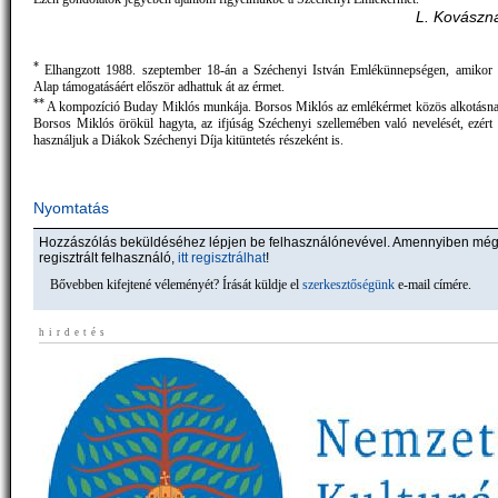
L. Kovászna
*
Elhangzott 1988. szeptember 18-án a Széchenyi István Emlékünnepségen, amikor 
Alap támogatásáért először adhattuk át az érmet.
**
A kompozíció Buday Miklós munkája. Borsos Miklós az emlékérmet közös alkotásnak
Borsos Miklós örökül hagyta, az ifjúság Széchenyi szellemében való nevelését, ezért 
használjuk a Diákok Széchenyi Díja kitüntetés részeként is.
Nyomtatás
Hozzászólás beküldéséhez lépjen be felhasználónevével. Amennyiben mé
regisztrált felhasználó,
itt regisztrálhat
!
Bővebben kifejtené véleményét? Írását küldje el
szerkesztőségünk
e-mail címére.
hirdetés