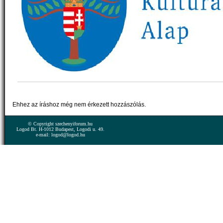
Ehhez az íráshoz még nem érkezett hozzászólás.
© Copyright szechenyiforum.hu
Logod Bt. H-1012 Budapest, Logodi u. 49.
e-mail: logod@logod.hu