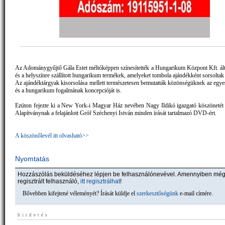
Az Adománygyűjtő Gála Estet méltóképpen színesítették a Hungarikum Központ Kft. álta
és a helyszínre szállított hungarikum termékek, amelyeket tombola ajándékként sorsoltak 
Az ajándéktárgyak kisorsolása mellett természetesen bemutatták közönségüknek az egye
és a hungarikum fogalmának koncepcióját is.
Ezúton fejezte ki a New York-i Magyar Ház nevében Nagy Ildikó igazgató köszönetét
Alapítványnak a felajánlott Gróf Széchenyi István minden írását tartalmazó DVD-ért.
A köszönőlevél itt olvasható>>
Nyomtatás
Hozzászólás beküldéséhez lépjen be felhasználónevével. Amennyiben mé
regisztrált felhasználó,
itt regisztrálhat
!
Bővebben kifejtené véleményét? Írását küldje el
szerkesztőségünk
e-mail címére.
hirdetés