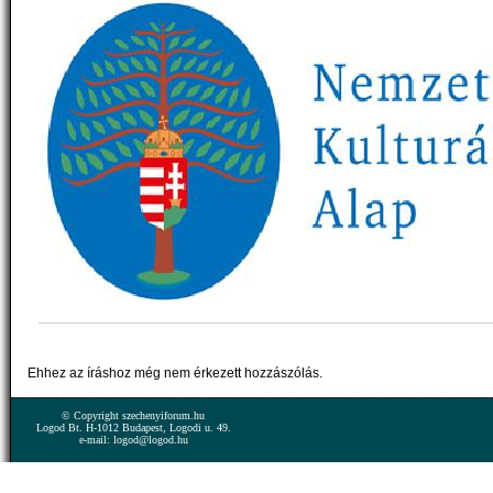
Ehhez az íráshoz még nem érkezett hozzászólás.
© Copyright szechenyiforum.hu
Logod Bt. H-1012 Budapest, Logodi u. 49.
e-mail: logod@logod.hu