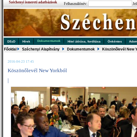
Széchenyi ismereti adatbázisok
Felhasználónév:
Jel
Dokumentumok
DSzD
Hírek
Hitel átírása, fordítása
Önkéntes
Ado
Főoldal
Széchenyi Alapítvány
Dokumentumok
Köszönőlevél New Y
2016-04-23 17:45
Köszönőlevél New Yorkból
|