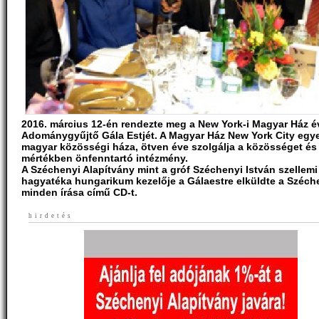
2016. március 12-én rendezte meg a New York-i Magyar Ház é
Adománygyűjtő Gála Estjét. A Magyar Ház New York City egy
magyar közösségi háza, ötven éve szolgálja a közösséget és 
mértékben önfenntartó intézmény.
A Széchenyi Alapítvány mint a gróf Széchenyi István szellemi
hagyatéka hungarikum kezelője a Gálaestre elküldte a Széch
minden írása című CD-t.
hirdetés