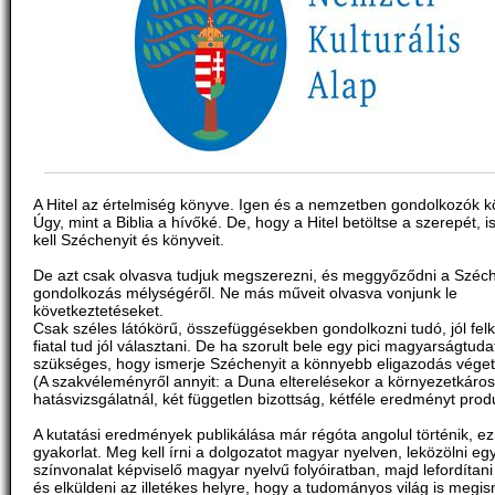
A Hitel az értelmiség könyve. Igen és a nemzetben gondolkozók k
Úgy, mint a Biblia a hívőké. De, hogy a Hitel betöltse a szerepét, 
kell Széchenyit és könyveit.
De azt csak olvasva tudjuk megszerezni, és meggyőződni a Széch
gondolkozás mélységéről. Ne más műveit olvasva vonjunk le
következtetéseket.
Csak széles látókörű, összefüggésekben gondolkozni tudó, jól felk
fiatal tud jól választani. De ha szorult bele egy pici magyarságtuda
szükséges, hogy ismerje Széchenyit a könnyebb eligazodás véget
(A szakvéleményről annyit: a Duna elterelésekor a környezetkáros
hatásvizsgálatnál, két független bizottság, kétféle eredményt produ
A kutatási eredmények publikálása már régóta angolul történik, ez
gyakorlat. Meg kell írni a dolgozatot magyar nyelven, leközölni e
színvonalat képviselő magyar nyelvű folyóiratban, majd lefordítani
és elküldeni az illetékes helyre, hogy a tudományos világ is megis