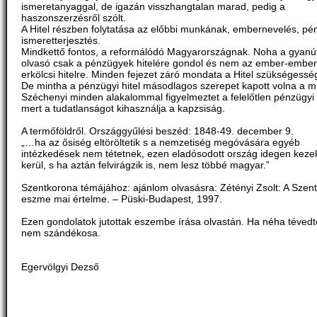
ismeretanyaggal, de igazán visszhangtalan marad, pedig a
haszonszerzésről szólt.
A Hitel részben folytatása az előbbi munkának, embernevelés, pé
ismeretterjesztés.
Mindkettő fontos, a reformálódó Magyarországnak. Noha a gyanú
olvasó csak a pénzügyek hitelére gondol és nem az ember-ember 
erkölcsi hitelre. Minden fejezet záró mondata a Hitel szükségesség
De mintha a pénzügyi hitel másodlagos szerepet kapott volna a 
Széchenyi minden alakalommal figyelmeztet a felelőtlen pénzügyi 
mert a tudatlanságot kihasználja a kapzsiság.
A termőföldről. Országgyűlési beszéd: 1848-49. december 9.
„…ha az ősiség eltöröltetik s a nemzetiség megóvására egyéb
intézkedések nem tétetnek, ezen eladósodott ország idegen keze
kerül, s ha aztán felvirágzik is, nem lesz többé magyar.”
Szentkorona témájához: ajánlom olvasásra: Zétényi Zsolt: A Szen
eszme mai értelme. – Püski-Budapest, 1997.
Ezen gondolatok jutottak eszembe írása olvastán. Ha néha tévedt
nem szándékosa.
Egervölgyi Dezső