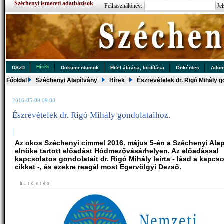
Széchenyi ismereti adatbázisok
Felhasználónév:
Jel
Hírek
DSzD
Dokumentumok
Hitel átírása, fordítása
Önkéntes
Ado
Főoldal
Széchenyi Alapítvány
Hírek
Észrevételek dr. Rigó Mihály g
2016-05-09 09:00
Észrevételek dr. Rigó Mihály gondolataihoz.
|
Az okos Széchenyi címmel 2016. május 5-én a Széchenyi Ala
elnöke tartott előadást Hódmezővásárhelyen. Az előadással
kapcsolatos gondolatait dr. Rigó Mihály leírta - lásd a kapcs
cikket -, és ezekre reagál most Egervölgyi Dezső.
hirdetés