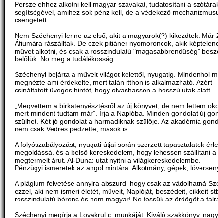
Persze ehhez alkotni kell magyar szavakat, tudatosítani a szótára
segítségével, amihez sok pénz kell, de a védekező mechanizmus
csengetett.
Nem Széchenyi lenne az első, akit a magyarok(?) kikezdtek. Már Z
Áfiumára rászálltak. De ezek pitiáner nyomoroncok, akik képtelen
művet alkotni, és csak a rosszindulatú "magasabbrendűség" besz
belőlük. No meg a tudálékosság.
Széchenyi bejárta a művelt világot kelettől, nyugatig. Mindenhol me
megnézte ami érdekelte, mert talán itthon is alkalmazható. Azért
csináltatott üveges hintót, hogy olvashasson a hosszú utak alatt.
„Megvettem a birkatenyésztésről az új könyvet, de nem lettem ok
mert mindent tudtam már”. Írja a Naplóba. Minden gondolat új gon
szülhet. Két jó gondolat a harmadiknak szülője. Az akadémia gond
nem csak Vedres pedzette, mások is.
A folyószabályozást, nyugati útjai során szerzett tapasztalatok érle
megoldássá. és a belső kereskedelem, hogy lehessen szállítani a
megtermelt árut. Al-Duna: utat nyitni a világkereskedelembe.
Pénzügyi ismeretek az angol mintára. Alkotmány, gépek, lóversen
A plágium felvetése annyira abszurd, hogy csak az vádolhatná Sz
ezzel, aki nem ismeri életét, műveit, Naplóját, beszédeit, cikkeit st
rosszindulatú bérenc és nem magyar! Ne fessük az ördögöt a falr
Széchenyi megírja a Lovakrul c. munkáját. Kiváló szakkönyv, nagy