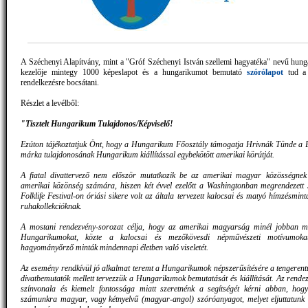
A Széchenyi Alapítvány, mint a "Gróf Széchenyi István szellemi hagyatéka" nevű hun
kezelője mintegy 1000 képeslapot és a hungarikumot bemutató
szórólapot
tud a
rendelkezésre bocsátani.
Részlet a levélből:
"Tisztelt Hungarikum Tulajdonos/Képviselő!
Ezúton tájékoztatjuk Önt, hogy a Hungarikum Főosztály támogatja Hrivnák Tünde a
márka tulajdonosának Hungarikum kiállítással egybekötött amerikai körútját.
A fiatal divattervező nem először mutatkozik be az amerikai magyar közösségnek 
amerikai közönség számára, hiszen két évvel ezelőtt a Washingtonban megrendezett
Folklife Festival-on óriási sikere volt az általa tervezett kalocsai és matyó hímzésmint
ruhakollekcióknak.
A mostani rendezvény-sorozat célja, hogy az amerikai magyarság minél jobban m
Hungarikumokat, közte a kalocsai és mezőkövesdi népművészeti motívumokat
hagyományőrző minták mindennapi életben való viseletét.
Az esemény rendkívül jó alkalmat teremt a Hungarikumok népszerűsítésére a tengerentú
divatbemutatók mellett tervezzük a Hungarikumok bemutatását és kiállítását. Az rend
színvonala és kiemelt fontossága miatt szeretnénk a segítségét kérni abban, hogy
számunkra magyar, vagy kétnyelvű (magyar-angol) szóróanyagot, melyet eljuttatunk