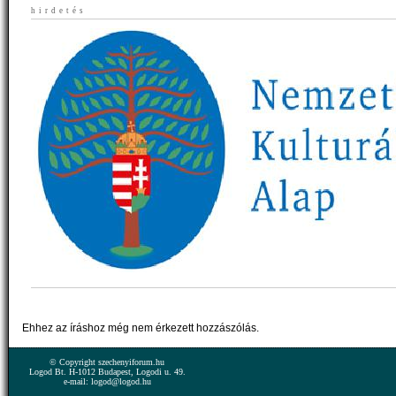
hirdetés
Ehhez az íráshoz még nem érkezett hozzászólás.
© Copyright szechenyiforum.hu
Logod Bt. H-1012 Budapest, Logodi u. 49.
e-mail: logod@logod.hu