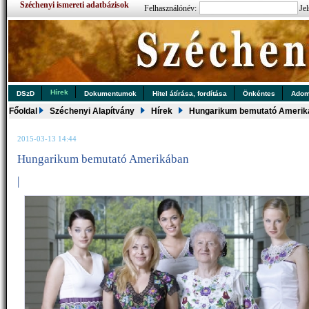
Széchenyi ismereti adatbázisok
Felhasználónév:
Jel
Hírek
DSzD
Dokumentumok
Hitel átírása, fordítása
Önkéntes
Ado
Főoldal
Széchenyi Alapítvány
Hírek
Hungarikum bemutató Amerik
2015-03-13 14:44
Hungarikum bemutató Amerikában
|