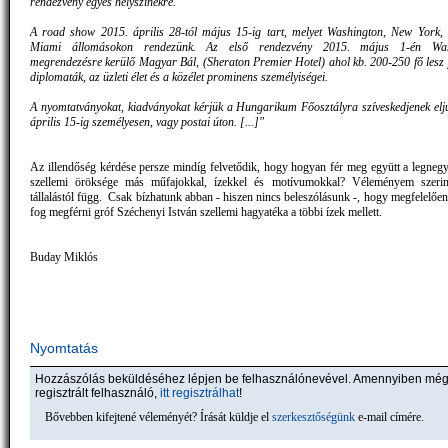
rendezvény egyes helyszínekre.
A road show 2015. április 28-tól május 15-ig tart, melyet Washington, New York,
Miami állomásokon rendezünk. Az első rendezvény 2015. május 1-én Was
megrendezésre kerülő Magyar Bál, (Sheraton Premier Hotel) ahol kb. 200-250 fő lesz j
diplomaták, az üzleti élet és a közélet prominens személyiségei.
A nyomtatványokat, kiadványokat kérjük a Hungarikum Főosztályra szíveskedjenek elju
április 15-ig személyesen, vagy postai úton. [...]"
Az illendőség kérdése persze mindíg felvetődik, hogy hogyan fér meg együtt a legne
szellemi öröksége más műfajokkal, ízekkel és motívumokkal? Véleményem szeri
tállalástól függ. Csak bízhatunk abban - hiszen nincs beleszólásunk -, hogy megfelelően
fog megférni gróf Széchenyi István szellemi hagyatéka a többi ízek mellett.
Buday Miklós
Nyomtatás
Hozzászólás beküldéséhez lépjen be felhasználónevével. Amennyiben mé
regisztrált felhasználó,
itt regisztrálhat
!
Bővebben kifejtené véleményét? Írását küldje el
szerkesztőségünk
e-mail címére.