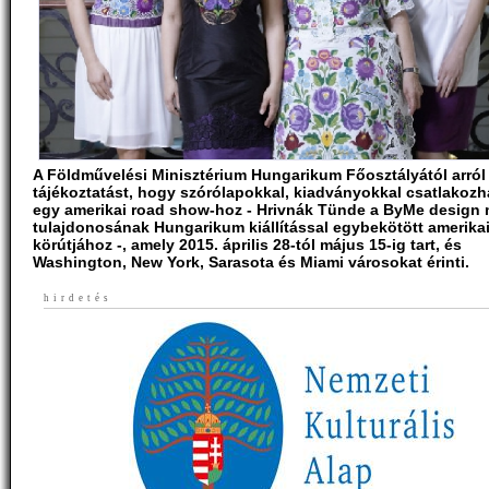
A Földművelési Minisztérium Hungarikum Főosztályától arról
tájékoztatást, hogy szórólapokkal, kiadványokkal csatlakoz
egy amerikai road show-hoz - Hrivnák Tünde a ByMe design
tulajdonosának Hungarikum kiállítással egybekötött amerika
körútjához -, amely 2015. április 28-tól május 15-ig tart, és
Washington, New York, Sarasota és Miami városokat érinti.
hirdetés