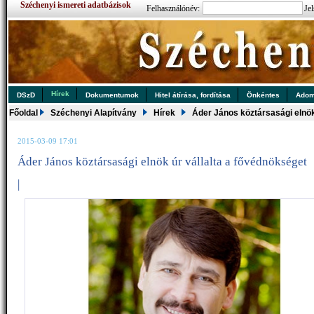
Széchenyi ismereti adatbázisok
Felhasználónév:
Jel
Hírek
DSzD
Dokumentumok
Hitel átírása, fordítása
Önkéntes
Ado
Főoldal
Széchenyi Alapítvány
Hírek
Áder János köztársasági elnök
2015-03-09 17:01
Áder János köztársasági elnök úr vállalta a fővédnökséget
|