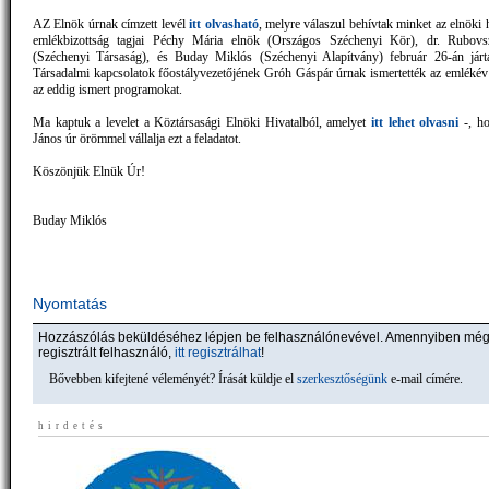
AZ Elnök úrnak címzett levél
itt olvasható
, melyre válaszul behívtak minket az elnöki 
emlékbizottság tagjai Péchy Mária elnök (Országos Széchenyi Kör), dr. Rubov
(Széchenyi Társaság), és Buday Miklós (Széchenyi Alapítvány) február 26-án járt
Társadalmi kapcsolatok főostályvezetőjének Gróh Gáspár úrnak ismertették az emlékév f
az eddig ismert programokat.
Ma kaptuk a levelet a Köztársasági Elnöki Hivatalból, amelyet
itt lehet olvasni
-, ho
János úr örömmel vállalja ezt a feladatot.
Köszönjük Elnük Úr!
Buday Miklós
Nyomtatás
Hozzászólás beküldéséhez lépjen be felhasználónevével. Amennyiben mé
regisztrált felhasználó,
itt regisztrálhat
!
Bővebben kifejtené véleményét? Írását küldje el
szerkesztőségünk
e-mail címére.
hirdetés