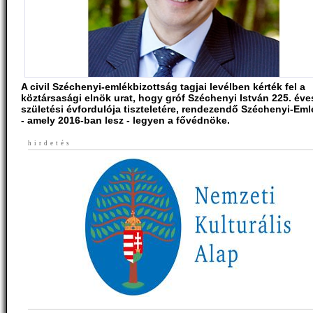
A civil Széchenyi-emlékbizottság tagjai levélben kérték fel a
köztársasági elnök urat, hogy gróf Széchenyi István 225. éve
születési évfordulója tiszteletére, rendezendő Széchenyi-Em
- amely 2016-ban lesz - legyen a fővédnöke.
hirdetés