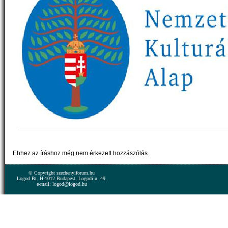
Ehhez az íráshoz még nem érkezett hozzászólás.
© Copyright szechenyiforum.hu
Logod Bt. H-1012 Budapest, Logodi u. 49.
e-mail: logod@logod.hu