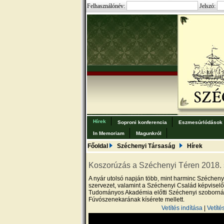
Felhasználónév:
Jelszó:
Hírek
Soproni konferencia
Eszmesúrlódások
In Memoriam
Magunkról
Főoldal
Széchenyi Társaság
Hírek
Koszorúzás a Széchenyi Téren 2018.
A nyár utolsó napján több, mint harminc Széchenyi t
szervezet, valamint a Széchenyi Család képviselő
Tudományos Akadémia előtti Széchenyi szobornál
Fúvószenekarának kísérete mellett.
Vetítés indítása
|
Vetíté