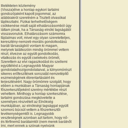
Illetéktelen közlemény
(Vissza)élve a honlap egykori tartalmi
gondozójaként kapott jogommal, az
alábbiakról szeretném a Tisztelt olvasókat
tájékoztatni. Fizikai terhelhetőségem
csökkenése miatt saját elhatározásomból úgy
láttam jónak, ha a Társaság elnöki tagságától
visszavonulok. Elhatározásom számomra
fájdalmas volt, mivel egy olyan szeretetteljes,
keresztény-nemzeti-morális gondolkodású
baráti társaságból vontam ki magam,
melynek találkozóin mindig örömmel vettem
részt, élvezve az együtt gondolkodás,
vitatkozás és együtt cselekvés örömét,
Szerettem az elvi ragaszkodást és szellemi
együttélést a Legnagyobb Magyar
gondolataihoz/gondolataival, a túlnyomórészt
sikeres erőfeszítések sorozatát nemzetépítő
eszmeiségének ébrentartásáért és
terjesztéséért. Nagy örömömre szolgált, hogy
ebben a munkában a Társaság honlapjának
főszerkesztőjeként szerény mértékbe részt
vehettem. Minthogy a honlap szerkesztése,
tartalmi gondozása megkövetelte a
személyes részvételt az Elnökség
munkájában, az elnökségi tagsággal együtt
szomorú búcsút vettem a főszerkesztői
tevékenységemtől is. Legnagyobb
veszteségnek azonban azt tartom, hogy nő-
és férfinemű barátaimtól (nem merek barátnőt
írni, mert ennek a szónak nyelvünk