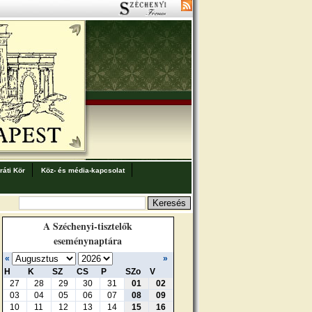
áti Kör
Köz- és média-kapcsolat
A Széchenyi-tisztelők
eseménynaptára
«
»
H
K
SZ
CS
P
SZo
V
27
28
29
30
31
01
02
03
04
05
06
07
08
09
10
11
12
13
14
15
16