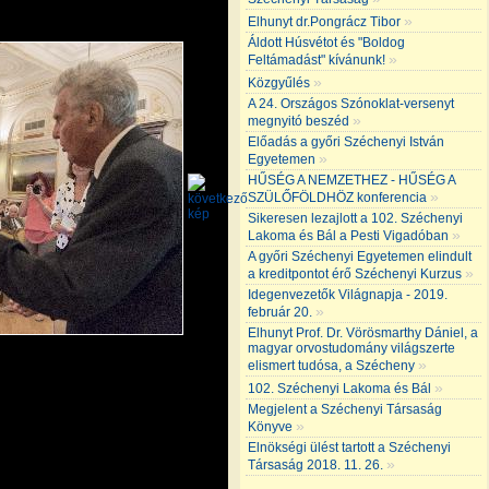
»
Elhunyt dr.Pongrácz Tibor
Áldott Húsvétot és "Boldog
»
Feltámadást" kívánunk!
»
Közgyűlés
A 24. Országos Szónoklat-versenyt
»
megnyitó beszéd
Előadás a győri Széchenyi István
»
Egyetemen
HŰSÉG A NEMZETHEZ - HŰSÉG A
»
SZÜLŐFÖLDHÖZ konferencia
Sikeresen lezajlott a 102. Széchenyi
»
Lakoma és Bál a Pesti Vigadóban
A győri Széchenyi Egyetemen elindult
»
a kreditpontot érő Széchenyi Kurzus
Idegenvezetők Világnapja - 2019.
»
február 20.
Elhunyt Prof. Dr. Vörösmarthy Dániel, a
magyar orvostudomány világszerte
»
elismert tudósa, a Szécheny
»
102. Széchenyi Lakoma és Bál
Megjelent a Széchenyi Társaság
»
Könyve
Elnökségi ülést tartott a Széchenyi
»
Társaság 2018. 11. 26.