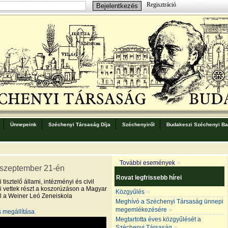
Regisztráció
Ünnepeink
Széchenyi Társaság Díja
Széchenyiről
Budakeszi Széchenyi Bar
»
További események
 szeptember 21-én
Rovat legfrissebb hírei
isztelő állami, intézményi és civil
i vettek részt a koszorúzáson a Magyar
»
Közgyűlés
 a Weiner Leó Zeneiskola
Meghívó a Széchenyi Társaság ünnepi
»
megemlékezésére
s megállítása
Megtartotta éves közgyűlését a
»
Széchenyi Társaság