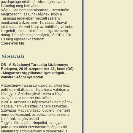
gazdagsága miatt más kicsengése van)
fizikailag meg kell válnom.
Végül – de nem utolsósorban – szeretném
megköszönni az Elnökségnek, hogy a
Társaság érdekében végzett szerény
munkámat a Széchenyi Társaság Dijával
jutalmazta. Amivel kissé az önhittség vétkébe
kergetett, ami barátoktól nem igazán szép
dolog. De ezért megbocsájtok, sőt ÖRÜLÖK.
És még egyszer köszönöm.
Szeretettel Misi
Népszavazás
OS - A Széchenyi Társaság közleménye
Budapest, 2016. szeptember 13., kedd (OS)
- Magyarország pillanatai igen drágák -
vallotta Széchenyi István
A Széchenyi Társaság kizárólag akkor tesz
politikai nyilatkozatot, ha a téma valóban a
közügyek, Széchenyivel szólva a közjó
szolgálata, a nemzet érdekében.
A 2016. október 2-i népszavazás nem pártok
viadala, nem választás, hanem szavazás.
Szavazás Magyarország jövőjéről, nemzeti
önrendelkezésünk és sokszínű keresztény
kultúránk megőrzéséért.
Tegyük félre a pártszimpátiát, az egyes
politikusok iránti érzelmeinket, lépjünk túl
értelmiségi attitüdjeinken! A demokratikus