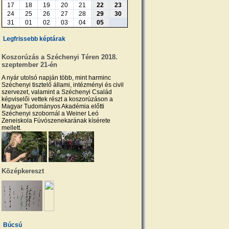
17
18
19
20
21
22
23
24
25
26
27
28
29
30
31
01
02
03
04
05
Legfrissebb képtárak
Koszorúzás a Széchenyi Téren 2018.
szeptember 21-én
A nyár utolsó napján több, mint harminc
Széchenyi tisztelő állami, intézményi és civil
szervezet, valamint a Széchenyi Család
képviselői vettek részt a koszorúzáson a
Magyar Tudományos Akadémia előtti
Széchenyi szobornál a Weiner Leó
Zeneiskola Fúvószenekarának kísérete
mellett.
Középkereszt
Búcsú