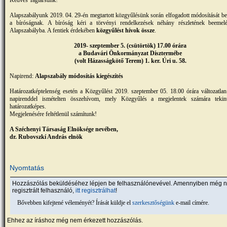
Kedves Tagtársunk!
Alapszabályunk 2019. 04. 29-én megtartott közgyűlésünk során elfogadott módosítását be
a bíróságnak. A bíróság kéri a törvényi rendelkezések néhány részletének beemelé
Alapszabályba. A fentiek érdekében
közgyűlést hívok össze
.
2019- szeptember 5. (csütörtök) 17.00 órára
a Budavári Önkormányzat Dísztermébe
(volt Házasságkötő Terem) 1. ker. Úri u. 58.
Napirend:
Alapszabály módosítás kiegészítés
Határozatképtelenség esetén a Közgyűlést 2019. szeptember 05. 18.00 órára változatlan
napirenddel ismételten összehívom, mely Közgyűlés a megjelentek számára tekint
határozatképes.
Megjelenésére feltétlenül számítunk!
A Széchenyi Társaság Elnöksége nevében,
dr. Rubovszkí András elnök
Nyomtatás
Hozzászólás beküldéséhez lépjen be felhasználónevével. Amennyiben még 
regisztrált felhasználó,
itt regisztrálhat
!
Bővebben kifejtené véleményét? Írását küldje el
szerkesztőségünk
e-mail címére.
Ehhez az íráshoz még nem érkezett hozzászólás.