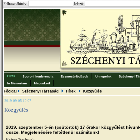
Felhasználónév:
Jelszó:
Hírek
Soproni konferencia
Eszmesúrlódások
Ünnepeink
Széchenyi Tá
In Memoriam
Magunkról
Főoldal
Széchenyi Társaság
Hírek
Közgyűlés
2019-09-05 10:07
Közgyűlés
|
2019. szeptember 5-én (csütörtök) 17 órakor közgyűlést hívun
össze. Megjelenésére feltétlenül számítunk!