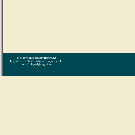
© Copyright szechenyiforum.hu
Logod Bt. H-1012 Budapest, Logodi u. 49.
e-mail: logod@logod.hu