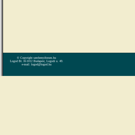
© Copyright szechenyiforum.hu
Logod Bt. H-1012 Budapest, Logodi u. 49.
e-mail: logod@logod.hu