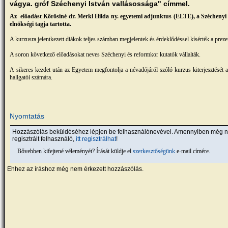
vágya. gróf Széchenyi István vallásossága" címmel.
Az előadást Kőrösiné dr. Merkl Hilda ny. egyetemi adjunktus (ELTE), a Széchenyi
elnökségi tagja tartotta.
A kurzusra jelentkezett diákok teljes számban megjelentek és érdeklődéssel kísérték a preze
A soron következő előadásokat neves Széchenyi és reformkor kutatók vállalták.
A sikeres kezdet után az Egyetem megfontolja a névadójáról szóló kurzus kiterjesztését a
hallgatói számára.
Nyomtatás
Hozzászólás beküldéséhez lépjen be felhasználónevével. Amennyiben még 
regisztrált felhasználó,
itt regisztrálhat
!
Bővebben kifejtené véleményét? Írását küldje el
szerkesztőségünk
e-mail címére.
Ehhez az íráshoz még nem érkezett hozzászólás.