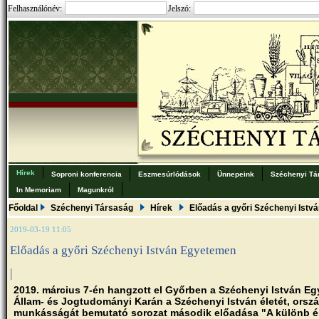
Felhasználónév:
Jelszó:
Hírek
Soproni konferencia
Eszmesúrlódások
Ünnepeink
Széchenyi Tá
In Memoriam
Magunkról
Főoldal
Széchenyi Társaság
Hírek
Előadás a győri Széchenyi Ist
2019-03-19 11:05
Előadás a győri Széchenyi István Egyetemen
|
2019. március 7-én hangzott el Győrben a Széchenyi István E
Állam- és Jogtudományi Karán a Széchenyi István életét, orsz
munkásságát bemutató sorozat második előadása "A különb é