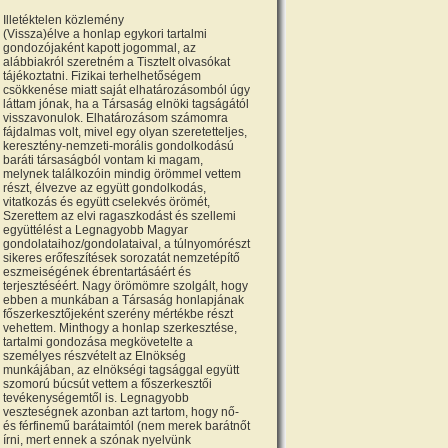
Illetéktelen közlemény
(Vissza)élve a honlap egykori tartalmi
gondozójaként kapott jogommal, az
alábbiakról szeretném a Tisztelt olvasókat
tájékoztatni. Fizikai terhelhetőségem
csökkenése miatt saját elhatározásomból úgy
láttam jónak, ha a Társaság elnöki tagságától
visszavonulok. Elhatározásom számomra
fájdalmas volt, mivel egy olyan szeretetteljes,
keresztény-nemzeti-morális gondolkodású
baráti társaságból vontam ki magam,
melynek találkozóin mindig örömmel vettem
részt, élvezve az együtt gondolkodás,
vitatkozás és együtt cselekvés örömét,
Szerettem az elvi ragaszkodást és szellemi
együttélést a Legnagyobb Magyar
gondolataihoz/gondolataival, a túlnyomórészt
sikeres erőfeszítések sorozatát nemzetépítő
eszmeiségének ébrentartásáért és
terjesztéséért. Nagy örömömre szolgált, hogy
ebben a munkában a Társaság honlapjának
főszerkesztőjeként szerény mértékbe részt
vehettem. Minthogy a honlap szerkesztése,
tartalmi gondozása megkövetelte a
személyes részvételt az Elnökség
munkájában, az elnökségi tagsággal együtt
szomorú búcsút vettem a főszerkesztői
tevékenységemtől is. Legnagyobb
veszteségnek azonban azt tartom, hogy nő-
és férfinemű barátaimtól (nem merek barátnőt
írni, mert ennek a szónak nyelvünk