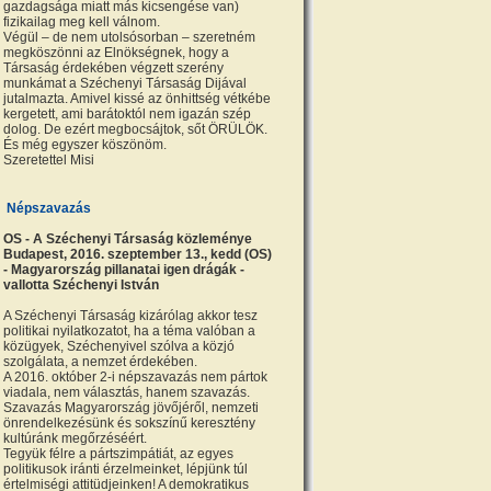
gazdagsága miatt más kicsengése van)
fizikailag meg kell válnom.
Végül – de nem utolsósorban – szeretném
megköszönni az Elnökségnek, hogy a
Társaság érdekében végzett szerény
munkámat a Széchenyi Társaság Dijával
jutalmazta. Amivel kissé az önhittség vétkébe
kergetett, ami barátoktól nem igazán szép
dolog. De ezért megbocsájtok, sőt ÖRÜLÖK.
És még egyszer köszönöm.
Szeretettel Misi
Népszavazás
OS - A Széchenyi Társaság közleménye
Budapest, 2016. szeptember 13., kedd (OS)
- Magyarország pillanatai igen drágák -
vallotta Széchenyi István
A Széchenyi Társaság kizárólag akkor tesz
politikai nyilatkozatot, ha a téma valóban a
közügyek, Széchenyivel szólva a közjó
szolgálata, a nemzet érdekében.
A 2016. október 2-i népszavazás nem pártok
viadala, nem választás, hanem szavazás.
Szavazás Magyarország jövőjéről, nemzeti
önrendelkezésünk és sokszínű keresztény
kultúránk megőrzéséért.
Tegyük félre a pártszimpátiát, az egyes
politikusok iránti érzelmeinket, lépjünk túl
értelmiségi attitüdjeinken! A demokratikus