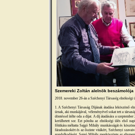
Szemereki Zoltán alelnök beszámolója
2018. november 26-án a Széchenyi Társaség elnökségi ülé
1. A Széchenyi Társaság Díjának átadása leköszönő el
úrnak, aki munkájával, véleményével sokat tett a társas
döntéssel ítélte oda a díjat. A díj átadására a szeptemb
kerülhetett sor. Ezt pótolta az elnökségi ülés első na
főtitkára méltatta Sajgó Mihály munkásságát és köszöne
fáradozásokért és az őszinte vitákért, Széchenyi szavai
gondolkodásért. Sajgó Mihály megköszönte az elismerés