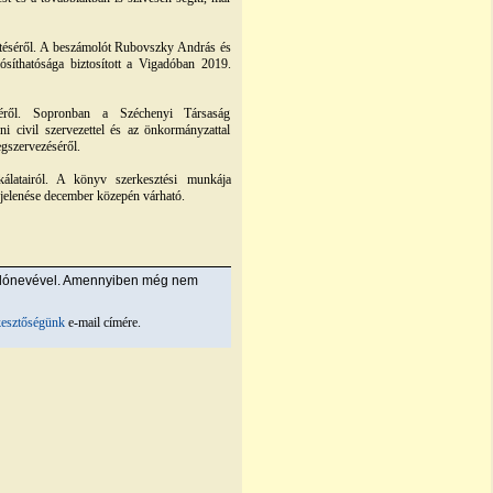
téséről. A beszámolót Rubovszky András és
ósíthatósága biztosított a Vigadóban 2019.
séről. Sopronban a Széchenyi Társaság
i civil szervezettel és az önkormányzattal
gszervezéséről.
atairól. A könyv szerkesztési munkája
gjelenése december közepén várható.
álónevével. Amennyiben még nem
kesztőségünk
e-mail címére.