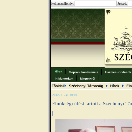
Felhasználónév:
Jelszó:
Hírek
Soproni konferencia
Eszmesúrlódások
In Memoriam
Magunkról
Főoldal
Széchenyi Társaság
Hírek
Eln
2018-11-30 10:04
Elnökségi ülést tartott a Széchenyi Tá
|