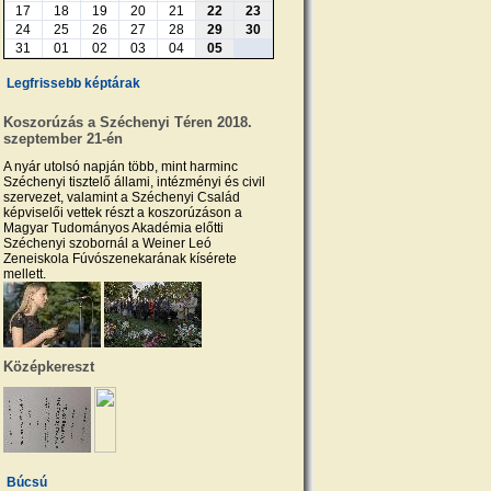
17
18
19
20
21
22
23
24
25
26
27
28
29
30
31
01
02
03
04
05
Legfrissebb képtárak
Koszorúzás a Széchenyi Téren 2018.
szeptember 21-én
A nyár utolsó napján több, mint harminc
Széchenyi tisztelő állami, intézményi és civil
szervezet, valamint a Széchenyi Család
képviselői vettek részt a koszorúzáson a
Magyar Tudományos Akadémia előtti
Széchenyi szobornál a Weiner Leó
Zeneiskola Fúvószenekarának kísérete
mellett.
Középkereszt
Búcsú