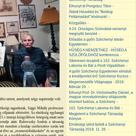
»
Elhunyt dr.Pongrácz Tibor
Áldott Húsvétot és "Boldog
»
Feltámadást" kívánunk!
»
Közgyűlés
A 24. Országos Szónoklat-versenyt
»
megnyitó beszéd
Előadás a győri Széchenyi István
»
Egyetemen
HŰSÉG A NEMZETHEZ - HŰSÉG A
»
SZÜLŐFÖLDHÖZ konferencia
Sikeresen lezajlott a 102. Széchenyi
»
Lakoma és Bál a Pesti Vigadóban
A győri Széchenyi Egyetemen elindult
»
a kreditpontot érő Széchenyi Kurzus
Idegenvezetők Világnapja - 2019.
»
február 20.
Elhunyt Prof. Dr. Vörösmarthy Dániel, a
magyar orvostudomány világszerte
st tartott, amelynek négy napirendje volt:
»
elismert tudósa, a Szécheny
»
102. Széchenyi Lakoma és Bál
nökségi tagunknak, Sajgó Mihály professzor
ág céljainak eléréséért. Az elnökség egyhangú
Megjelent a Széchenyi Társaság
er 21-i ünnepi közgyűlésen betegség miatt nem
»
Könyve
pirendje alatt. Rubovszky András a társaság
Elnökségi ülést tartott a Széchenyi
tet mondott a honlap szerkesztése során tett
»
Társaság 2018. 11. 26.
val élve az „eszmesúrlódásokért” és az együtt
t és a továbbiakban is szívesen segíti, már