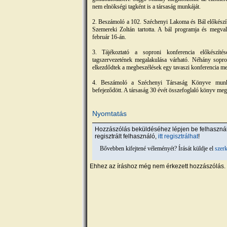
nem elnökségi tagként is a társaság munkáját.
2. Beszámoló a 102. Széchenyi Lakoma és Bál előkészí
Szemereki Zoltán tartotta. A bál programja és megval
február 16-án.
3. Tájékoztató a soproni konferencia előkészíté
tagszervezetének megalakulása várható. Néhány sopron
elkezdődtek a megbeszélések egy tavaszi konferencia me
4. Beszámoló a Széchenyi Társaság Könyve munkál
befejeződött. A társaság 30 évét összefoglaló könyv me
Nyomtatás
Hozzászólás beküldéséhez lépjen be felhaszn
regisztrált felhasználó,
itt regisztrálhat
!
Bővebben kifejtené véleményét? Írását küldje el
szer
Ehhez az íráshoz még nem érkezett hozzászólás.