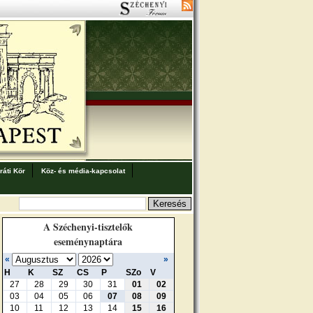
áti Kör
Köz- és média-kapcsolat
A Széchenyi-tisztelők
eseménynaptára
«
»
H
K
SZ
CS
P
SZo
V
27
28
29
30
31
01
02
03
04
05
06
07
08
09
10
11
12
13
14
15
16