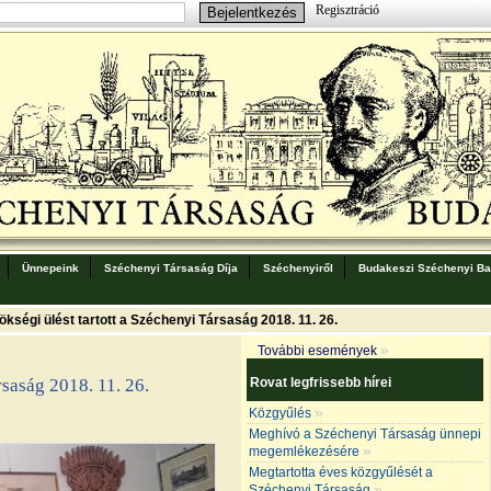
Regisztráció
Ünnepeink
Széchenyi Társaság Díja
Széchenyiről
Budakeszi Széchenyi Bar
ökségi ülést tartott a Széchenyi Társaság 2018. 11. 26.
»
További események
Rovat legfrissebb hírei
rsaság 2018. 11. 26.
»
Közgyűlés
Meghívó a Széchenyi Társaság ünnepi
»
megemlékezésére
Megtartotta éves közgyűlését a
»
Széchenyi Társaság