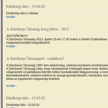
Elnökségi ülés - 15.06.02
Elnökségi ülés a Várban
»
tovább
A Széchenyi Társaság közgyűlése - 2013
JEGYZŐKÖNYV
A Széchenyi Társaság 2013. április 15-én 17.30 órakor a Gellért Szállodában
megtartott tisztújító közgyűléséről.
»
tovább
A Széchenyi Társaságról - csatlakozz!
A Széchenyi Társaság 1987-ben alakult meg, sokéves küzdelem eredménye
A Széchenyi Társaság célja, hogy névadójának örökségét alapul véve, felekez
világnézetre és pártállásra tekintet nélkül munkálkodjék Magyarország, a nem
felemelkedéséért, szellemi erkölcsi és anyagi gyarapodásáért, mindenkor sze
tartva az egyetemes magyarság érdekeit.
»
tovább
Elnökségi ülés - 15.03.02
Elnökségi ülés - 15.03.02