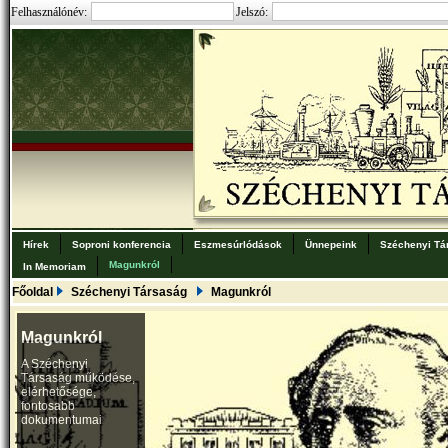
Felhasználónév:
Jelszó:
Hírek
Soproni konferencia
Eszmesúrlódások
Ünnepeink
Széchenyi Tá
Magunkról
In Memoriam
Főoldal
Széchenyi Társaság
Magunkról
Magunkról
A Széchenyi
Társaság működése,
elérhetősége,
fontosabb
dokumentumai