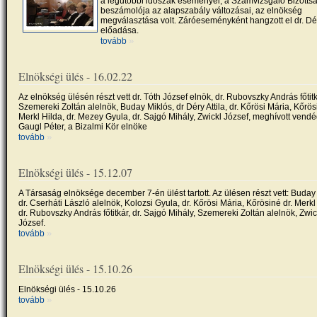
a legutóbbi időszak eseményei, a Számvizsgáló Bizotts
beszámolója az alapszabály változásai, az elnökség
megválasztása volt. Záróeseményként hangzott el dr. Dér
előadása.
»
tovább
Elnökségi ülés - 16.02.22
Az elnökség ülésén részt vett dr. Tóth József elnök, dr. Rubovszky András főtitk
Szemereki Zoltán alelnök, Buday Miklós, dr Déry Attila, dr. Kőrösi Mária, Kőrös
Merkl Hilda, dr. Mezey Gyula, dr. Sajgó Mihály, Zwickl József, meghívott vend
Gaugl Péter, a Bizalmi Kör elnöke
»
tovább
Elnökségi ülés - 15.12.07
A Társaság elnöksége december 7-én ülést tartott. Az ülésen részt vett: Buday
dr. Cserháti László alelnök, Kolozsi Gyula, dr. Kőrösi Mária, Kőrösiné dr. Merkl
dr. Rubovszky András főtitkár, dr. Sajgó Mihály, Szemereki Zoltán alelnök, Zwic
József.
»
tovább
Elnökségi ülés - 15.10.26
Elnökségi ülés - 15.10.26
»
tovább