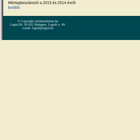
Mérlegbeszámoló a 2013 és 2014 évről
»
tovább
© Copyright szechenyiforum.hu
Logod Bt. H-1012 Budapest, Logodi u. 49.
e-mail: logod@logod.hu