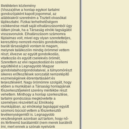
Illetéktelen közlemény
(Vissza)élve a honlap egykori tartalmi
gondozójaként kapott jogommal, az
alábbiakról szeretném a Tisztelt olvasókat
tájékoztatni. Fizikai terhelhetőségem
csökkenése miatt saját elhatározásomból úgy
láttam jónak, ha a Társaság elnöki tagságától
visszavonulok. Elhatározásom számomra
fájdalmas volt, mivel egy olyan szeretetteljes,
keresztény-nemzeti-morális gondolkodású
baráti társaságból vontam ki magam,
melynek találkozóin mindig örömmel vettem
részt, élvezve az együtt gondolkodás,
vitatkozás és együtt cselekvés örömét,
Szerettem az elvi ragaszkodást és szellemi
együttélést a Legnagyobb Magyar
gondolataihoz/gondolataival, a túlnyomórészt
sikeres erőfeszítések sorozatát nemzetépítő
eszmeiségének ébrentartásáért és
terjesztéséért. Nagy örömömre szolgált, hogy
ebben a munkában a Társaság honlapjának
főszerkesztőjeként szerény mértékbe részt
vehettem. Minthogy a honlap szerkesztése,
tartalmi gondozása megkövetelte a
személyes részvételt az Elnökség
munkájában, az elnökségi tagsággal együtt
szomorú búcsút vettem a főszerkesztői
tevékenységemtől is. Legnagyobb
veszteségnek azonban azt tartom, hogy nő-
és férfinemű barátaimtól (nem merek barátnőt
írni, mert ennek a szónak nyelvünk