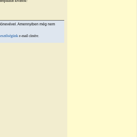
 lámpalázat kívánok!
álónevével. Amennyiben még nem
kesztőségünk
e-mail címére.