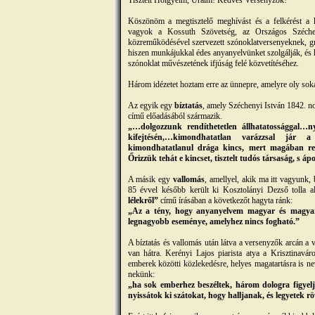
Tisztelt Hölgyeim, Uraim! Kedves Versenyzők!
Köszönöm a megtisztelő meghívást és a felkérést a 
vagyok a Kossuth Szövetség, az Országos Széchen
közreműködésével szervezett szónoklatversenyeknek, gr
hiszen munkájukkal édes anyanyelvünket szolgálják, és 
szónoklat művészetének ifjúság felé közvetítéséhez.
Három idézetet hoztam erre az ünnepre, amelyre oly sokan
Az egyik egy
bíztatás
, amely Széchenyi István 1842. 
című előadásából származik.
„…dolgozzunk rendíthetetlen állhatatossággal…n
kifejtésén,…kimondhatatlan varázzsal jár 
kimondhatatlanul drága kincs, mert magában re
Őrizzük tehát e kincset, tisztelt tudós társaság, s
A másik egy
vallomás
, amellyel, akik ma itt vagyunk,
85 évvel később került ki Kosztolányi Dezső tolla a
lélekről”
című írásában a következőt hagyta ránk:
„Az a tény, hogy anyanyelvem magyar és magyaru
legnagyobb eseménye, amelyhez nincs fogható.”
A bíztatás és vallomás után látva a versenyzők arcán a 
van hátra. Kerényi Lajos piarista atya a Krisztinavár
emberek közötti közlekedésre, helyes magatartásra is n
nekünk:
„ha sok emberhez beszéltek, három dologra figyelje
nyissátok ki szátokat, hogy halljanak, és legyetek r