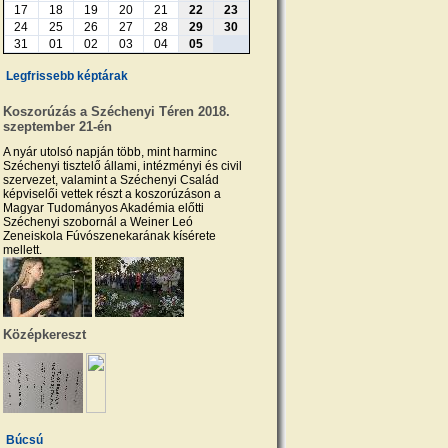
17
18
19
20
21
22
23
24
25
26
27
28
29
30
31
01
02
03
04
05
Legfrissebb képtárak
Koszorúzás a Széchenyi Téren 2018.
szeptember 21-én
A nyár utolsó napján több, mint harminc
Széchenyi tisztelő állami, intézményi és civil
szervezet, valamint a Széchenyi Család
képviselői vettek részt a koszorúzáson a
Magyar Tudományos Akadémia előtti
Széchenyi szobornál a Weiner Leó
Zeneiskola Fúvószenekarának kísérete
mellett.
Középkereszt
Búcsú