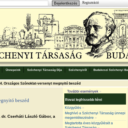
Regisztráció
Ünnepeink
Széchenyi Társaság Díja
Széchenyiről
Budakeszi Széchenyi Bar
4. Országos Szónoklat-versenyt megnyitó beszéd
»
További események
Rovat legfrissebb hírei
egnyitó beszéd
»
Közgyűlés
Meghívó a Széchenyi Társaság ünnepi
 dr. Cserháti László Gábor, a
»
megemlékezésére
Megtartotta éves közgyűlését a
»
Széchenyi Társaság