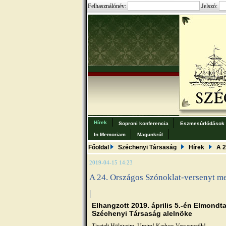
Felhasználónév:
Jelszó:
Hírek
Soproni konferencia
Eszmesúrlódások
In Memoriam
Magunkról
Főoldal
Széchenyi Társaság
Hírek
A 2
2019-04-15 14:23
A 24. Országos Szónoklat-versenyt m
|
Elhangzott 2019. április 5.-én Elmondta
Széchenyi Társaság alelnöke