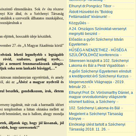
»
Elhunyt dr.Pongrácz Tibor
köszöntő elmondására. Sok év óta részese
Áldott Húsvétot és "Boldog
yi Kör által, és a Széchenyi Társaság
»
Feltámadást" kívánunk!
atulálok a szervezők állhatatos munkájához,
»
hozzájárulnak a
Közgyűlés
A 24. Országos Szónoklat-versenyt
»
megnyitó beszéd
 eljöttek, hosszabb ideje készültek.
Előadás a győri Széchenyi István
»
Egyetemen
november 27.-én „A Magyar Akadémia körül”
HŰSÉG A NEMZETHEZ - HŰSÉG A
»
yelvünk lehető legmélyebb s legtágabb
SZÜLŐFÖLDHÖZ konferencia
a rövid, szabatos, gazdag nyelv,…
Sikeresen lezajlott a 102. Széchenyi
jti a nemzeti fennmaradásunk zálogát.
»
Lakoma és Bál a Pesti Vigadóban
 ápoljuk soha nem lankadó hűséggel,…”
A győri Széchenyi Egyetemen elindult
»
a kreditpontot érő Széchenyi Kurzus
 biztosan mindannyian egyetértünk, és amely
lól, aki az
„Ábécé a magyar nyelvről és
Idegenvezetők Világnapja - 2019.
»
február 20.
l beszélek, gondolkozom, írok, életem
Elhunyt Prof. Dr. Vörösmarthy Dániel, a
magyar orvostudomány világszerte
»
elismert tudósa, a Szécheny
verseny izgalmát, már csak a harmadik idézet
»
102. Széchenyi Lakoma és Bál
osi templomban a hittan oktatása mellett az
evelt bennünket, ma is hallom, ahogy mondja
Megjelent a Széchenyi Társaság
»
Könyve
tek, álljatok úgy, hogy jól lássanak, jól
Elnökségi ülést tartott a Széchenyi
övidek, hogy szeressenek!”
»
Társaság 2018. 11. 26.