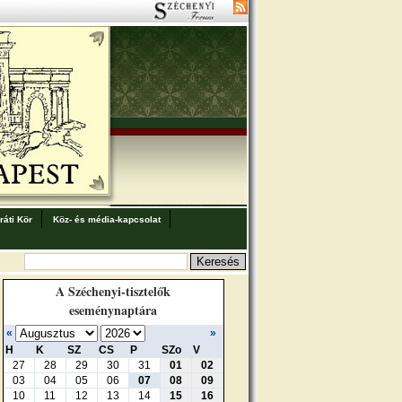
áti Kör
Köz- és média-kapcsolat
A Széchenyi-tisztelők
eseménynaptára
«
»
H
K
SZ
CS
P
SZo
V
27
28
29
30
31
01
02
03
04
05
06
07
08
09
10
11
12
13
14
15
16