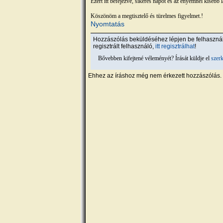
Ezért itt befejezve, sikeres napot és az enyémnél kisebb
Köszönöm a megtisztelő és türelmes figyelmet.!
Nyomtatás
Hozzászólás beküldéséhez lépjen be felhaszn
regisztrált felhasználó,
itt regisztrálhat
!
Bővebben kifejtené véleményét? Írását küldje el
szer
Ehhez az íráshoz még nem érkezett hozzászólás.