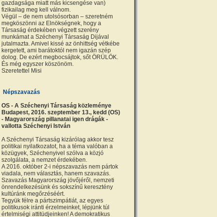
gazdagsága miatt más kicsengése van)
fizikailag meg kell válnom.
Végül – de nem utolsósorban – szeretném
megköszönni az Elnökségnek, hogy a
Társaság érdekében végzett szerény
munkámat a Széchenyi Társaság Dijával
jutalmazta. Amivel kissé az önhittség vétkébe
kergetett, ami barátoktól nem igazán szép
dolog. De ezért megbocsájtok, sőt ÖRÜLÖK.
És még egyszer köszönöm.
Szeretettel Misi
Népszavazás
OS - A Széchenyi Társaság közleménye
Budapest, 2016. szeptember 13., kedd (OS)
- Magyarország pillanatai igen drágák -
vallotta Széchenyi István
A Széchenyi Társaság kizárólag akkor tesz
politikai nyilatkozatot, ha a téma valóban a
közügyek, Széchenyivel szólva a közjó
szolgálata, a nemzet érdekében.
A 2016. október 2-i népszavazás nem pártok
viadala, nem választás, hanem szavazás.
Szavazás Magyarország jövőjéről, nemzeti
önrendelkezésünk és sokszínű keresztény
kultúránk megőrzéséért.
Tegyük félre a pártszimpátiát, az egyes
politikusok iránti érzelmeinket, lépjünk túl
értelmiségi attitüdjeinken! A demokratikus